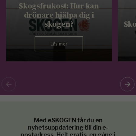
Skogsfrukost: Hur kan
drönare hjälpa dig i
skogen?
Sko
Läs mer
Med
eSKOGEN
får du en
nyhetsuppdatering till din e-
postadress. Helt gratis, en gång i