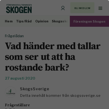
BLI MEDLEM
Hem
Tips/Råd
Opinion
Skogsskötsel
Virkesmarknad
Föreningen Skogen
Frågelådan
Vad händer med tallar
som ser ut att ha
rostande bark?
27 augusti 2020
SkogsSverige
Detta innehåll kommer från skogssverige.se
Frågeställare