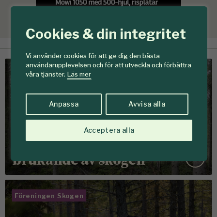
Cookies & din integritet
Vi använder cookies för att ge dig den bästa
användarupplevelsen och för att utveckla och förbättra
våra tjänster.
Läs mer
Föreningen Skogen
Anpassa
Avvisa alla
Om oss
I 140 år har vi verkat för
Acceptera alla
aktivare & hållbarare
brukande av skogen
Föreningen Skogen