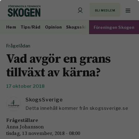
BLI MEDLEM
Hem
Tips/Råd
Opinion
Skogsskötsel
Virkesmarknad
Föreningen Skogen
Frågelådan
Vad avgör en grans
tillväxt av kärna?
17 oktober 2018
SkogsSverige
Detta innehåll kommer från skogssverige.se
Frågeställare
Anna Johansson
tisdag, 13 november, 2018 - 08:00