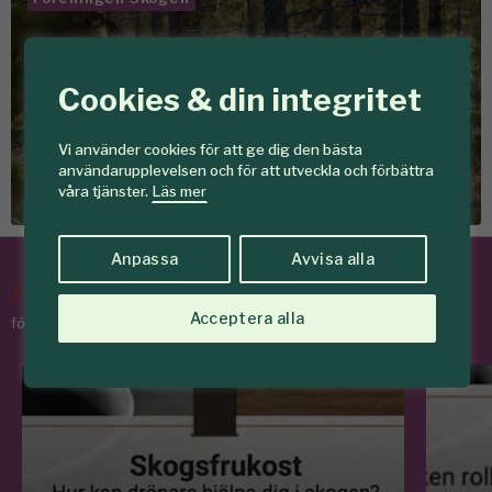
Cookies & din integritet
Det här vill vi
Tillsammans skapar vi
Vi använder cookies för att ge dig den bästa
användarupplevelsen och för att utveckla och förbättra
skogar som ger mer
våra tjänster.
Läs mer
Anpassa
Avvisa alla
/
Tips & Råd
Acceptera alla
för skogens medlemmar