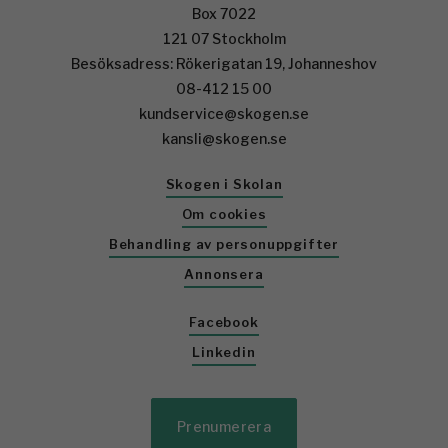
Box 7022
121 07 Stockholm
Besöksadress: Rökerigatan 19, Johanneshov
08-412 15 00
kundservice@skogen.se
kansli@skogen.se
Skogen i Skolan
Om cookies
Behandling av personuppgifter
Annonsera
Facebook
Linkedin
Prenumerera