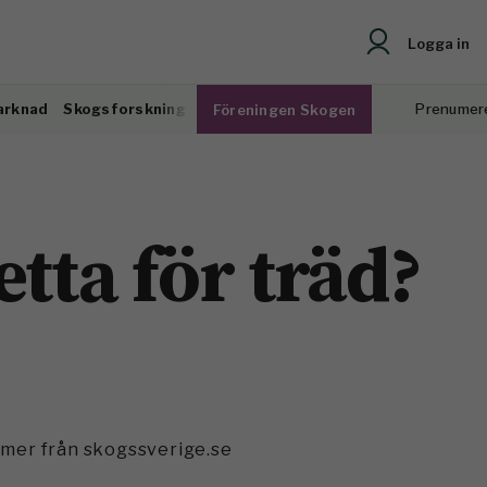
Logga in
arknad
Skogsforskning
Prenumer
Föreningen Skogen
etta för träd?
mmer från skogssverige.se