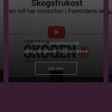
VIDEO - WEBBINARIUM
Skogsfrukost: Deklaration
Läs mer