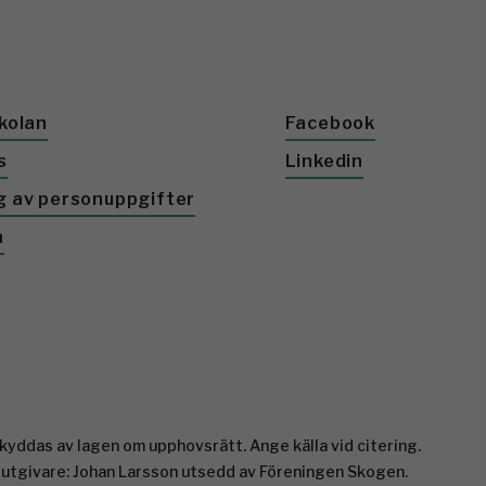
kolan
Facebook
s
Linkedin
g av personuppgifter
a
yddas av lagen om upphovsrätt. Ange källa vid citering.
 utgivare: Johan Larsson utsedd av Föreningen Skogen.