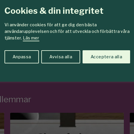
Cookies & din integritet
kat för
Det här vill vi
Vi använder cookies för att ge dig den bästa
are
Tillsamma
användarupplevelsen och för att utveckla och förbättra våra
tjänster.
Läs mer
en
skogar so
Anpassa
Avvisa alla
Acceptera alla
edlemmar