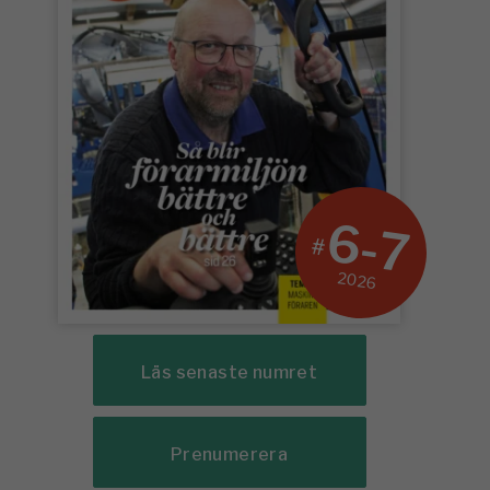
6-7
#
2026
Läs senaste numret
Prenumerera