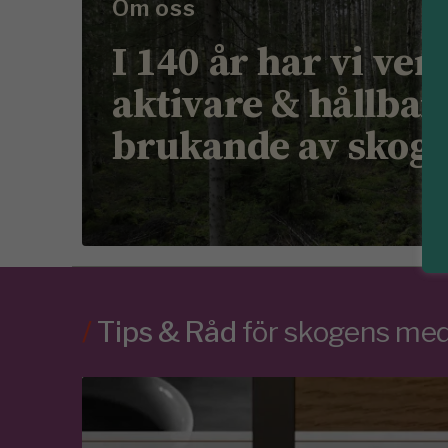
Om oss
I 140 år har vi ver
aktivare & hållbar
brukande av skog
/
Tips & Råd
för skogens m