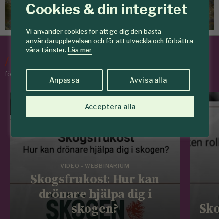
Cookies & din integritet
skogar som ger mer
Vi använder cookies för att ge dig den bästa
användarupplevelsen och för att utveckla och förbättra
våra tjänster.
Läs mer
/
Tips & Råd
för skogens medlemmar
Anpassa
Avvisa alla
Acceptera alla
VIDEO - WEBBINARIUM
Skogsfrukost: Hur kan
drönare hjälpa dig i
skogen?
Sko