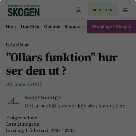
BLI MEDLEM
Hem
Tips/Råd
Opinion
Skogsskötsel
Virkesmarknad
Föreningen Skogen
Frågelådan
”Ollars funktion” hur
ser den ut ?
30 januari 2007
SkogsSverige
Detta innehåll kommer från skogssverige.se
Frågeställare
Lars Lundgren
torsdag, 1 februari, 2007 - 09:07