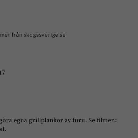
mmer från skogssverige.se
17
 göra egna grillplankor av furu. Se filmen:
sI.