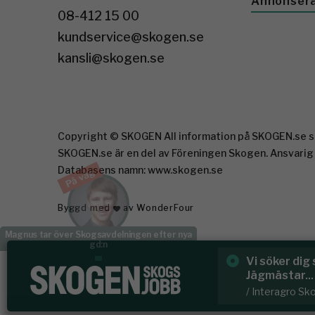
Annonser
08-412 15 00
kundservice@skogen.se
kansli@skogen.se
Copyright © SKOGEN All information på SKOGEN.se sk
SKOGEN.se är en del av Föreningen Skogen. Ansvarig
Databasens namn: www.skogen.se
På väg
Byggd med
av WonderFour
Johan vikar för Emma i norr
m är Skogsmästare eller
Rundvirke Sk
Hälsing...
/ Rundvirke S