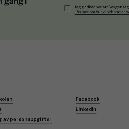
n gång i
Jag godkänner att Skogen lag
Läs mer om hur vi behandlar 
kolan
Facebook
s
Linkedin
g av personuppgifter