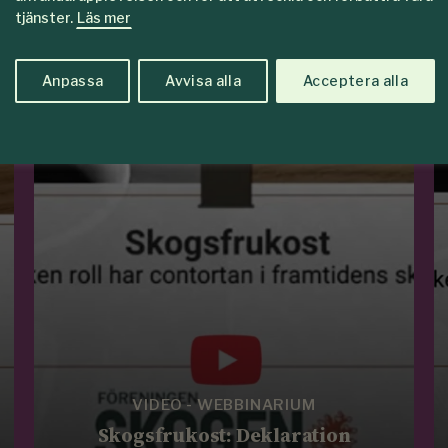
tjänster.
Läs mer
Anpassa
Avvisa alla
Acceptera alla
edlemmar
VIDEO - WEBBINARIUM
Skogsfrukost: Deklaration