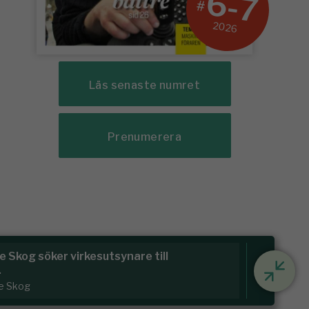
6-7
#
2026
Läs senaste numret
Prenumerera
naturvårdsspecialist
Skog
kraftnät
/ Bille