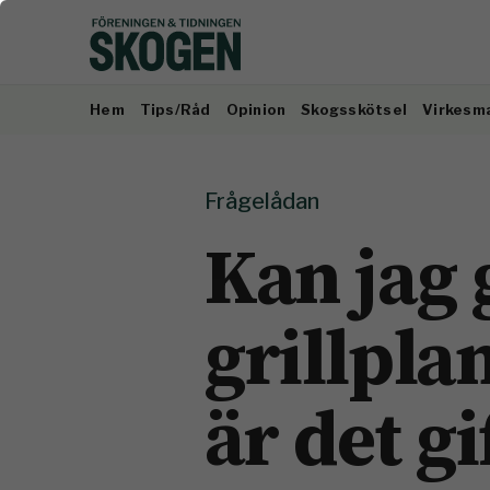
Hem
Tips/Råd
Opinion
Skogsskötsel
Virkesm
Frågelådan
Kan jag 
grillpla
är det gi