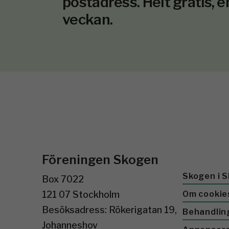
postadress. Helt gratis, e
veckan.
Föreningen Skogen
Skogen i S
Box 7022
121 07 Stockholm
Om cookie
Besöksadress: Rökerigatan 19,
Behandlin
Johanneshov