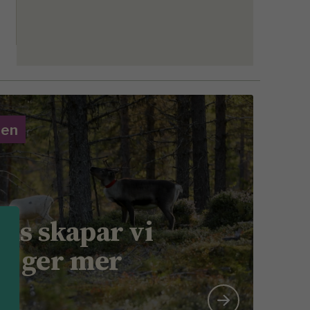
gen
ns skapar vi
m ger mer