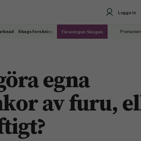
Logga in
arknad
Skogsforskning
Prenumer
Föreningen Skogen
göra egna
nkor av furu, el
ftigt?