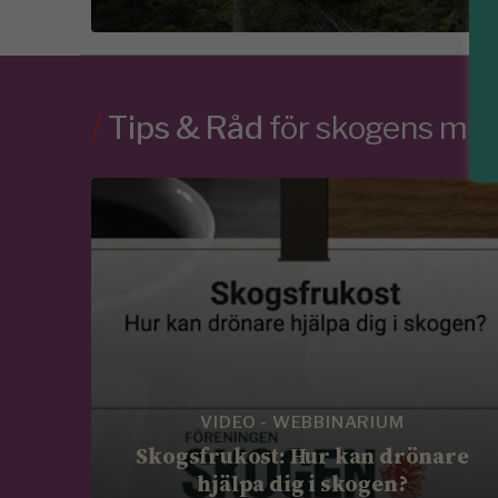
/
Tips & Råd
för skogens m
VIDEO - WEBBINARIUM
Skogsfrukost: Hur kan drönare
hjälpa dig i skogen?