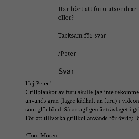
Har hört att furu utsöndrar 
eller?
Tacksam för svar
/Peter
Svar
Hej Peter!
Grillplankor av furu skulle jag inte rekomm
används gran (lägre kådhalt än furu) i video
som glödbädd. Så antagligen är träslaget i g
För att tillverka grillkol används för övrigt l
/Tom Moren