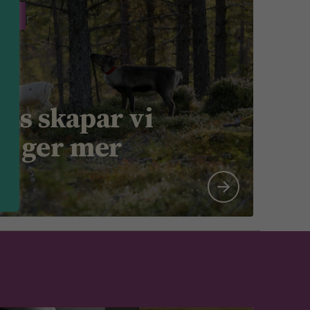
gen
ns skapar vi
m ger mer