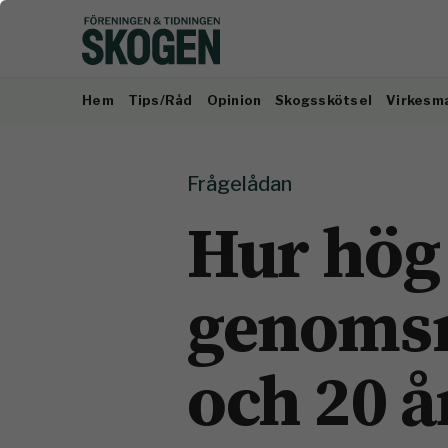
Hem
Tips/Råd
Opinion
Skogsskötsel
Virkesm
Frågelådan
Hur hög ä
genomsni
och 20 å