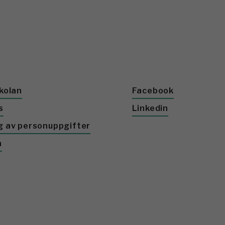
kolan
Facebook
s
Linkedin
g av personuppgifter
a