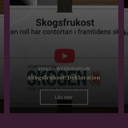
VIDEO - WEBBINARIUM
Skogsfrukost: Deklaration
Läs mer