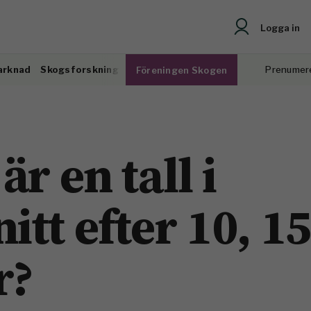
Logga in
arknad
Skogsforskning
Prenumer
Föreningen Skogen
r en tall i
tt efter 10, 15
r?