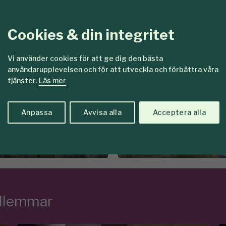
Föreningen Sko
Cookies & din integritet
kat för
Det här vill vi
Vi använder cookies för att ge dig den bästa
användarupplevelsen och för att utveckla och förbättra våra
are
Tillsamma
tjänster.
Läs mer
en
skogar so
Anpassa
Avvisa alla
Acceptera alla
edlemmar