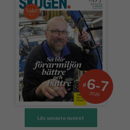
6-7
#
2026
Läs senaste numret