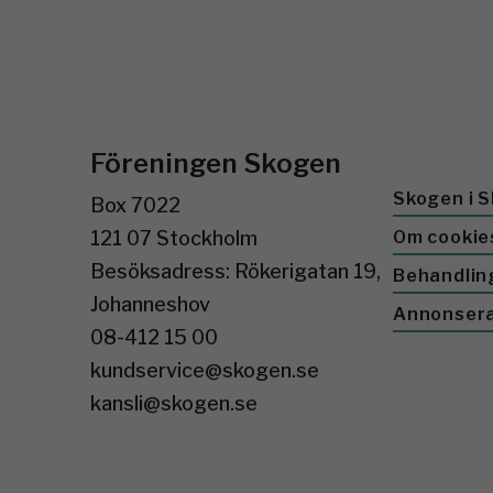
Föreningen Skogen
Skogen i S
Box 7022
121 07 Stockholm
Om cookie
Besöksadress: Rökerigatan 19,
Behandlin
Johanneshov
Annonser
08-412 15 00
kundservice@skogen.se
kansli@skogen.se