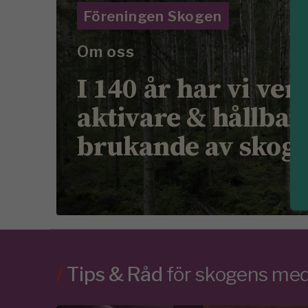
Föreningen Skogen
Om oss
I 140 år har vi ver
aktivare & hållbar
brukande av skog
/
Tips & Råd
för skogens m