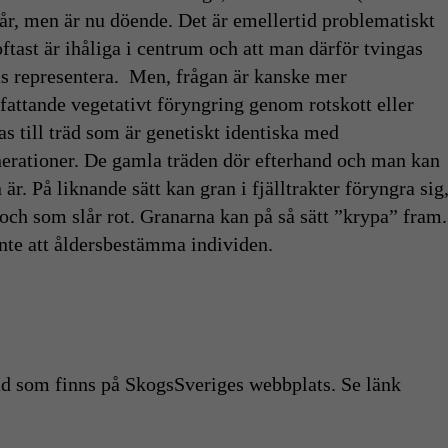
år, men är nu döende. Det är emellertid problematiskt
tast är ihåliga i centrum och att man därför tvingas
s representera. Men, frågan är kanske mer
fattande vegetativt föryngring genom rotskott eller
as till träd som är genetiskt identiska med
nerationer. De gamla träden dör efterhand och man kan
r. På liknande sätt kan gran i fjälltrakter föryngra sig
och som slår rot. Granarna kan på så sätt ”krypa” fram.
inte att åldersbestämma individen.
äd som finns på SkogsSveriges webbplats. Se länk