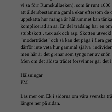
vi sa förr Rumskullaeken), som är runt 1000 
att åldersbestämma gamla ekar eftersom de of
uppskatta hur många år hålrummet kan tänka
komplicerad än så. En del trädslag har en om
stubbskott , t.ex ask och asp. Skotten utveckl
”moderträdet” och så kan det pågå i flera ge
därför inte veta hur gammal själva individen ä
men här är det grenar som tyngs ner av snön 
Men om det äldsta trädet försvinner går det 
Hälsningar
PM
Läs mer om Ek i sidorna om våra svenska tr
längre ner på sidan.