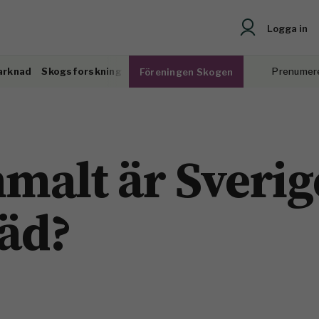
Logga in
arknad
Skogsforskning
Prenumer
Föreningen Skogen
malt är Sverig
räd?