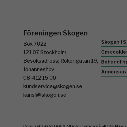
Föreningen Skogen
Skogen i S
Box 7022
121 07 Stockholm
Om cookie
Besöksadress: Rökerigatan 19,
Behandlin
Johanneshov
Annonser
08-412 15 00
kundservice@skogen.se
kansli@skogen.se
Copyright © SKOGEN All information på SKOGEN.se sk