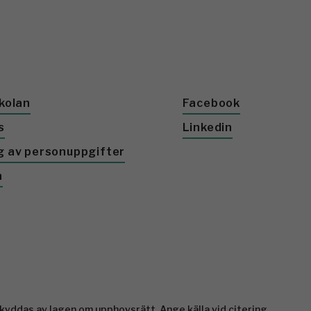
kolan
Facebook
s
Linkedin
g av personuppgifter
a
yddas av lagen om upphovsrätt. Ange källa vid citering.