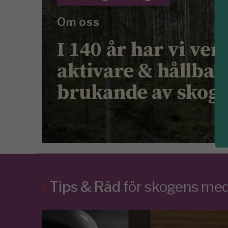
Om oss
I 140 år har vi ver
aktivare & hållbar
brukande av skog
/
Tips & Råd
för skogens m