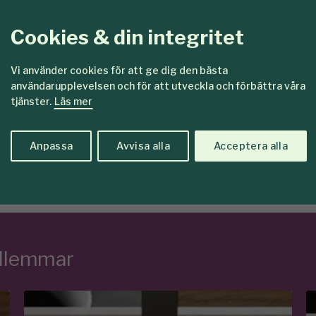
Cookies & din integritet
kat för
Det här vill vi
Vi använder cookies för att ge dig den bästa
are
Tillsamma
användarupplevelsen och för att utveckla och förbättra våra
tjänster.
Läs mer
en
skogar so
Anpassa
Avvisa alla
Acceptera alla
edlemmar