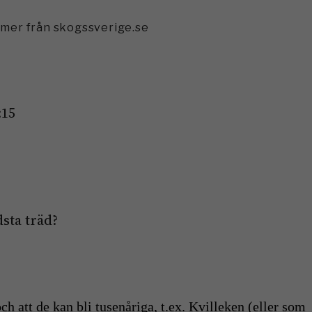
mmer från skogssverige.se
:15
sta träd?
ch att de kan bli tusenåriga, t.ex. Kvilleken (eller som