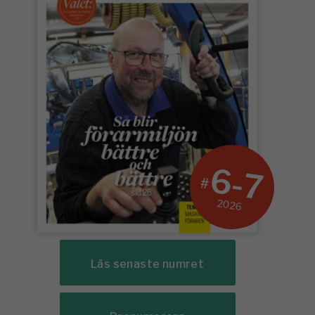
6-7
#
2026
Läs senaste numret