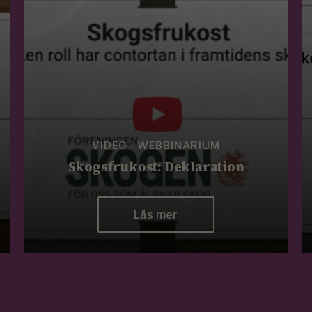
VIDEO - WEBBINARIUM
Skogsfrukost: Deklaration
Läs mer