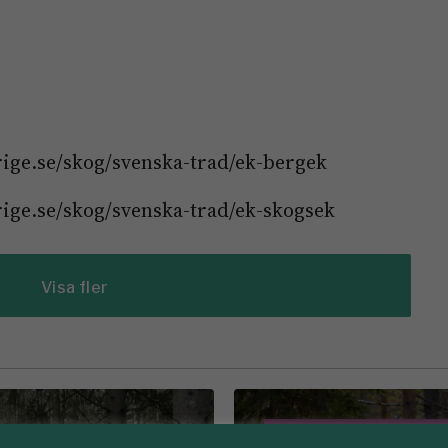
rige.se/skog/svenska-trad/ek-bergek
ige.se/skog/svenska-trad/ek-skogsek
Visa fler
Föreningen Sko