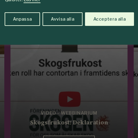
Anpassa
Avvisa alla
Acceptera alla
edlemmar
VIDEO - WEBBINARIUM
Skogsfrukost: Deklaration