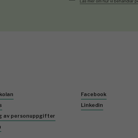
Läs mer om hur vi behandlar 
kolan
Facebook
s
Linkedin
g av personuppgifter
a