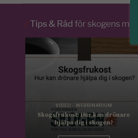
/
Tips & Råd
för skogens m
VIDEO - WEBBINARIUM
Skogsfrukost: Hur kan drönare
hjälpa dig i skogen?