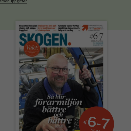
personuppgifter
6-7
#