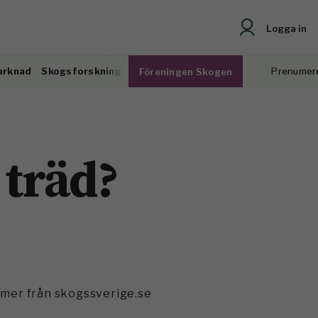
Logga in
arknad
Skogsforskning
Prenumer
Föreningen Skogen
 träd?
mmer från skogssverige.se