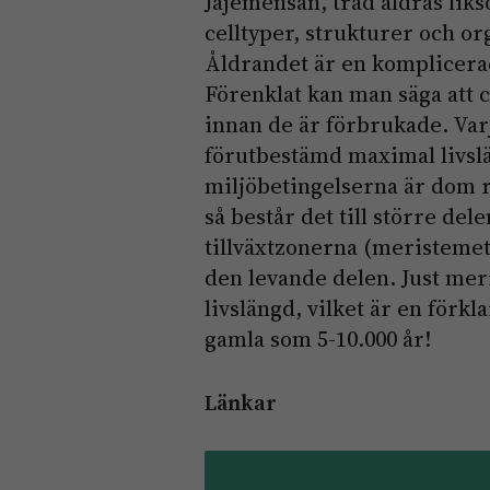
Jajemensan, träd åldras liks
celltyper, strukturer och org
Åldrandet är en komplicerad
Förenklat kan man säga att ce
innan de är förbrukade. Varj
förutbestämd maximal livs
miljöbetingelserna är dom rät
så består det till större del
tillväxtzonerna (meristemet
den levande delen. Just mer
livslängd, vilket är en förkla
gamla som 5-10.000 år!
Länkar