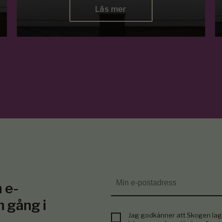
Läs mer
 e-
n gång i
Jag godkänner att Skogen lag