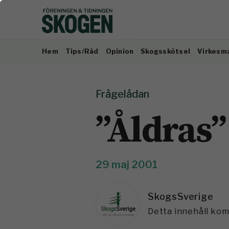
Hem
Tips/Råd
Opinion
Skogsskötsel
Virkesm
Frågelådan
”Åldras”
29 maj 2001
SkogsSverige
Detta innehåll ko