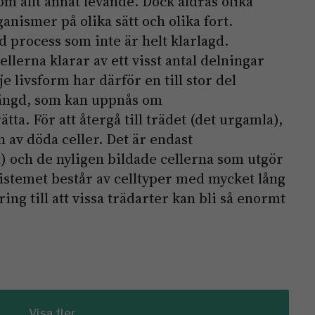
om allt annat levande. Dock åldras olika
anismer på olika sätt och olika fort.
 process som inte är helt klarlagd.
llerna klarar av ett visst antal delningar
e livsform har därför en till stor del
längd, som kan uppnås om
ta. För att återgå till trädet (det urgamla),
en av döda celler. Det är endast
) och de nyligen bildade cellerna som utgör
istemet består av celltyper med mycket lång
ring till att vissa trädarter kan bli så enormt
Visa fler