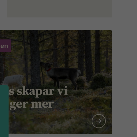
gen
ns skapar vi
m ger mer