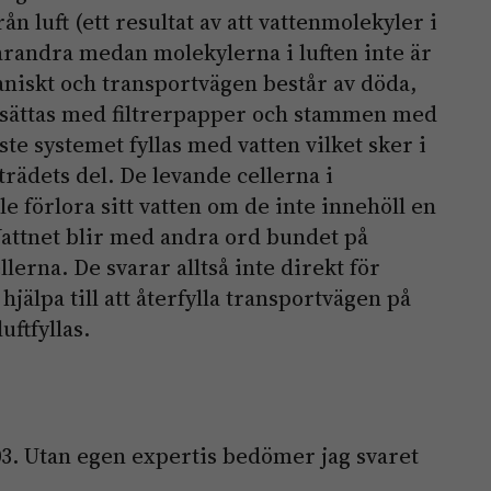
rån luft (ett resultat av att vattenmolekyler i
varandra medan molekylerna i luften inte är
aniskt och transportvägen består av döda,
rsättas med filtrerpapper och stammen med
ste systemet fyllas med vatten vilket sker i
rädets del. De levande cellerna i
e förlora sitt vatten om de inte innehöll en
 Vattnet blir med andra ord bundet på
lerna. De svarar alltså inte direkt för
jälpa till att återfylla transportvägen på
uftfyllas.
03. Utan egen expertis bedömer jag svaret