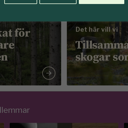
Föreningen Sko
kat för
Det här vill vi
are
Tillsamma
en
skogar so
edlemmar