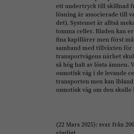
ett undertryck till skillnad f
lösning är associerade till 
det). Systemet är alltså mek
tomma celler. Bladen kan e
fina kapillärer men först må
samband med tillväxten för t
transportvägens närhet skull
så hög halt av lösta ämnen.
osmotisk väg i de levande cel
transporten men kan ibland h
osmotisk väg om den skulle l
(22 Mars 2025): svar från 20
rimligt.