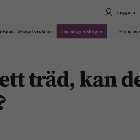
Logga in
arknad
Skogsforskning
Prenumer
Föreningen Skogen
ett träd, kan d
?