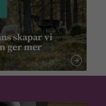
gen
ns skapar vi
m ger mer