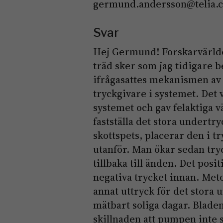
germund.andersson@telia.
Svar
Hej Germund! Forskarvärlde
träd sker som jag tidigare b
ifrågasattes mekanismen av e
tryckgivare i systemet. Det 
systemet och gav felaktiga v
fastställa det stora undertr
skottspets, placerar den i
utanför. Man ökar sedan tryck
tillbaka till änden. Det pos
negativa trycket innan. Met
annat uttryck för det stora
mätbart soliga dagar. Blad
skillnaden att pumpen inte s