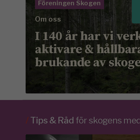
Föreningen Skogen
Om oss
I 140 år har vi ver
aktivare & hållbar
brukande av skog
/
Tips & Råd
för skogens m