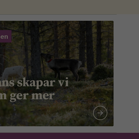
gen
ns skapar vi
m ger mer