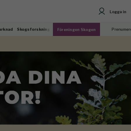
Logga in
arknad
Skogsforskning
Prenumer
Föreningen Skogen