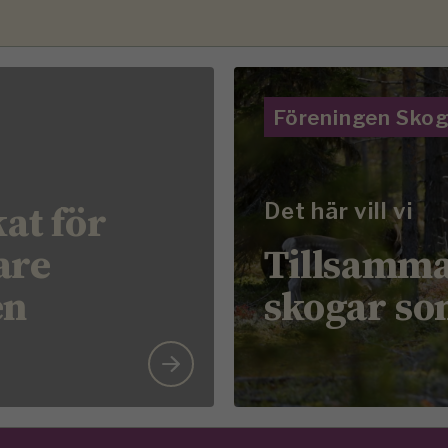
Föreningen Sko
kat för
Det här vill vi
are
Tillsamma
en
skogar so