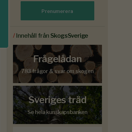
Prenumerera
/
Innehåll från
SkogsSverige
Frågelådan
783 frågor & svar om skogen
Sveriges träd
Se hela kunskapsbanken