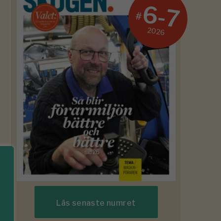
6-7
#
2026
Läs senaste numret