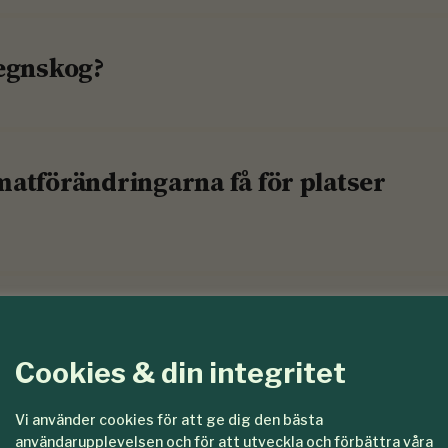
regnskog?
matförändringarna få för platser
ör papper det?
Cookies & din integritet
Vi använder cookies för att ge dig den bästa
d/m3sk upp under 15 år?
användarupplevelsen och för att utveckla och förbättra våra