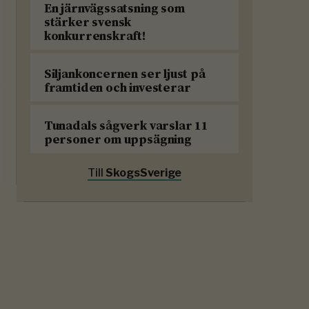
En järnvägssatsning som
stärker svensk
konkurrenskraft!
Siljankoncernen ser ljust på
framtiden och investerar
Tunadals sågverk varslar 11
personer om uppsägning
Till
SkogsSverige