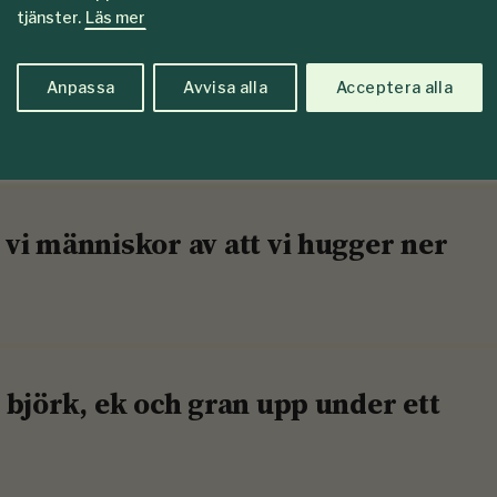
tjänster.
Läs mer
Anpassa
Avvisa alla
Acceptera alla
ingen?
vi människor av att vi hugger ner
 björk, ek och gran upp under ett