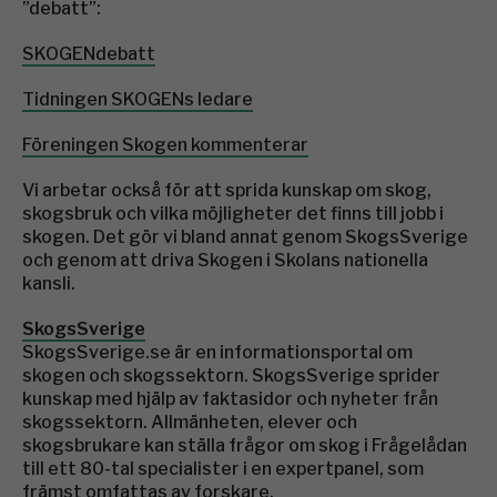
”debatt”:
SKOGENdebatt
Tidningen SKOGENs ledare
Föreningen Skogen kommenterar
Vi arbetar också för att sprida kunskap om skog,
skogsbruk och vilka möjligheter det finns till jobb i
skogen. Det gör vi bland annat genom SkogsSverige
och genom att driva Skogen i Skolans nationella
kansli.
SkogsSverige
SkogsSverige.se är en informationsportal om
skogen och skogssektorn. SkogsSverige sprider
kunskap med hjälp av faktasidor och nyheter från
skogssektorn. Allmänheten, elever och
skogsbrukare kan ställa frågor om skog i Frågelådan
till ett 80-tal specialister i en expertpanel, som
främst omfattas av forskare.