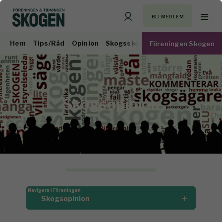
BLI MEDLEM
Hem
Tips/Råd
Opinion
Skogsskötsel
Virkesmarknad
Föreningen Skogen
Skogsopinion
Navigera i Föreningen
Skogsopinion