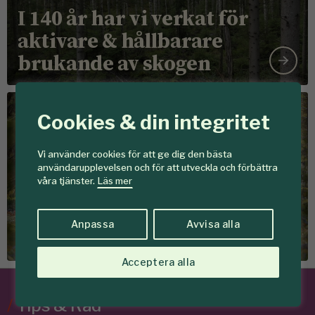
I 140 år har vi verkat för
aktivare & hållbarare
brukande av skogen
Föreningen Skogen
Cookies & din integritet
Vi använder cookies för att ge dig den bästa
användarupplevelsen och för att utveckla och förbättra
våra tjänster.
Läs mer
Det här vill vi
Tillsammans skapar vi
Anpassa
Avvisa alla
skogar som ger mer
Acceptera alla
/
Tips & Råd