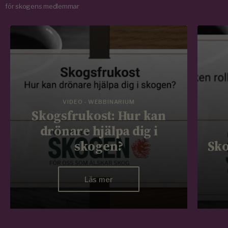
för skogens medlemmar
VIDEO - WEBBINARIUM
Skogsfrukost: Hur kan
drönare hjälpa dig i
skogen?
Sko
Läs mer