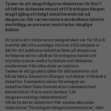
Tycker du att skogsfrågorna diskuteras för lite? I
så fall har du kanske missat att Föreningen Skogen
dragit igång ett livligt debatterande här på
skogen.se. Här varvas numera användbara nyheter
med inlägg av personer med starka, skogliga
åsikter.
Vi tyckte att rösterna om skogsbruket var för få och
framför allt ofta ensidiga. Hösten 2016 började vi
därför att publicera debattartiklar på skogen.se.
Artiklarna skrivs såväl av föreningens kansli och
styrelse som av andra tyckande och tänkande
medlemmar från olika delar av sektorn.
Tanken är att ge plats både för lättsamheter och
hårda fakta. Dessutom återger och länkar vi till andra
debatter. Exempelvis skrev föreningen en
debattartikel i Dala-Demokraten i samband med
klimatmötet i Paris med rubriken ”Låt
skogsavverkning rädda klimatet”.
Vill du ta del av debatten? Här samlas alla under
vinjetterna ”Föreningen Skogen kommenterar” eller