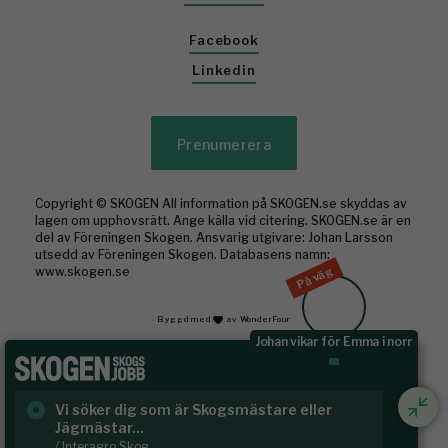
Facebook
Linkedin
Prenumerera
Copyright © SKOGEN All information på SKOGEN.se skyddas av
lagen om upphovsrätt. Ange källa vid citering. SKOGEN.se är en
del av Föreningen Skogen. Ansvarig utgivare: Johan Larsson
utsedd av Föreningen Skogen. Databasens namn:
På väg
www.skogen.se
Byggd med
av WonderFour
Johan vikar för Emma i norr
Vi söker dig som är Skogsmästare eller
Ru
Jägmästar...
Häl
/ Interagro Skog
/ R