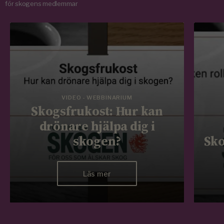
för skogens medlemmar
VIDEO - WEBBINARIUM
Skogsfrukost: Hur kan
drönare hjälpa dig i
skogen?
Sko
Läs mer