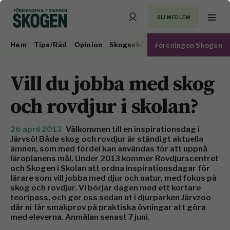
BLI MEDLEM
Hem
Tips/Råd
Opinion
Skogsskötsel
Virkesmarknad
Föreningen Skogen
Vill du jobba med skog
och rovdjur i skolan?
26 april 2013
Välkommen till en inspirationsdag i
Järvsö! Både skog och rovdjur är ständigt aktuella
ämnen, som med fördel kan användas för att uppnå
läroplanens mål. Under 2013 kommer Rovdjurscentret
och Skogen i Skolan att ordna inspirationsdagar för
lärare som vill jobba med djur och natur, med fokus på
skog och rovdjur. Vi börjar dagen med ett kortare
teoripass, och ger oss sedan ut i djurparken Järvzoo
där ni får smakprov på praktiska övningar att göra
med eleverna. Anmälan senast 7 juni.