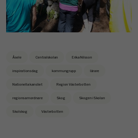
Åsele
Centralskolan
Erika Nilsson
inspirationsdag
kommungrupp
lärare
Nationella kansliet
Region Västerbotten
regionsamordnare
Skog
Skogen i Skolan
Skolskog
Västerbotten