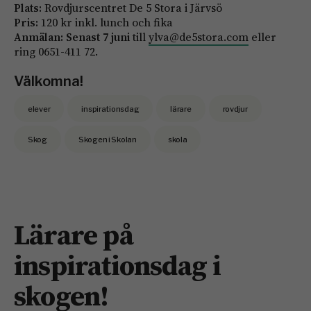
Plats:
Rovdjurscentret De 5 Stora i Järvsö
Pris:
120 kr inkl. lunch och fika
Anmälan: Senast 7 juni
till
ylva@de5stora.com
eller
ring 0651-411 72.
Välkomna!
elever
inspirationsdag
lärare
rovdjur
Skog
Skogen i Skolan
skola
Lärare på
inspirationsdag i
skogen!