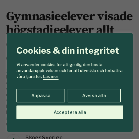
Gymnasieelever visade
högstadieelever allt
om skog på Skogens
Cookies & din integritet
dagar i Örebro
Vi använder cookies för att ge dig den bästa
användarupplevelsen och för att utveckla och förbättra
28 maj 2013
Runt 2000 elever och lärare besökte
våra tjänster.
Läs mer
Kvinnersta naturbruksgymnasium under Skogens
dagar. Representanter från skogsnäringen i regionen
svarade på frågor på olika stationer som alla hade
med skog, jord och deras produkter och allt innehåll
Anpassa
Avvisa alla
var kopplat till läroplanen. Gymnasieelever visade
besökande högstadieelever hur det går till på
Acceptera alla
Naturbruksgymnasiet. Arrangemanget var indelat i
sex teman: skogen, trävaror, massa och papper,
utbildning, fritid i skogen och lantbruk.
SkogsSverige