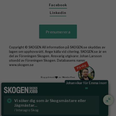
Facebook
Linkedin
Prenumerera
Copyright © SKOGEN All information på SKOGEN.se skyddas av
lagen om upphovsrätt. Ange källa vid citering. SKOGEN.se är en
del av Föreningen Skogen. Ansvarig utgivare: Johan Larsson
utsedd av Föreningen Skogen. Databasens namn:
www.skogen.se
På väg
Byggd med
av WonderFour
Johan vikar för Emma i norr
Rundvirke Skog söker virkesutsynare till
Sk
Hälsing...
/ S
/ Rundvirke Skog