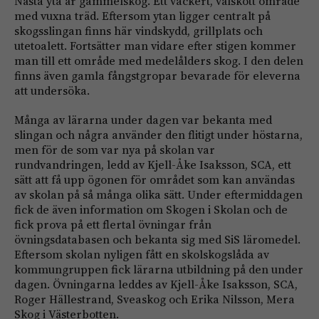
Nästa yta är gammelskog. Ett vackert, välskött område
med vuxna träd. Eftersom ytan ligger centralt på
skogsslingan finns här vindskydd, grillplats och
utetoalett. Fortsätter man vidare efter stigen kommer
man till ett område med medelålders skog. I den delen
finns även gamla fångstgropar bevarade för eleverna
att undersöka.
Många av lärarna under dagen var bekanta med
slingan och några använder den flitigt under höstarna,
men för de som var nya på skolan var
rundvandringen, ledd av Kjell-Åke Isaksson, SCA, ett
sätt att få upp ögonen för området som kan användas
av skolan på så många olika sätt. Under eftermiddagen
fick de även information om Skogen i Skolan och de
fick prova på ett flertal övningar från
övningsdatabasen och bekanta sig med SiS läromedel.
Eftersom skolan nyligen fått en skolskogslåda av
kommungruppen fick lärarna utbildning på den under
dagen. Övningarna leddes av Kjell-Åke Isaksson, SCA,
Roger Hällestrand, Sveaskog och Erika Nilsson, Mera
Skog i Västerbotten.