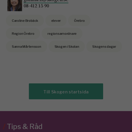
08-412 15 90
Caroline Brobäck
elever
Örebro
Region Örebro
regionsamordnare
Sanna Mårtensson
Skogen i Skolan
Skogens dagar
Till Skogen startsida
/
Tips & Råd