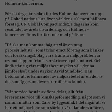
Holmen-koncernen.
För ett drygt år sedan fördes Holmenkoncernen upp
på United nations lista över världens 100 mest hållbara
företag, UN Global Compact Index. I dagarna kom
resultatet av årets utvärdering, och Holmen –
koncernen finns fortfarande med på listan.
”Då ska man komma ihåg att vi är en tung
processindustri, som tävlar emot företag som banker
och försäkringsbolag vars främsta miljöproblem är
ozonutsläppen från laserskrivaren på kontoret. Och
ändå står sig vårt miljöarbete mycket väl i denna
jämförelse”, understryker Arvid Sundblad. Han
betonar att erkännandet av miljöarbetet är en del av
det som Iggesund levererar till sina kunder.
”Vår service består av flera delar, allt från
leveransservice till kunskapsförmedling, något som vi
sammanfattar som Care by Iggesund. I det ingår att vi
har ett miljöarbete som stärker våra kunders affärer,