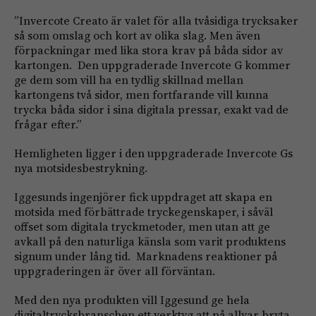
”Invercote Creato är valet för alla tvåsidiga trycksaker
så som omslag och kort av olika slag. Men även
förpackningar med lika stora krav på båda sidor av
kartongen. Den uppgraderade Invercote G kommer
ge dem som vill ha en tydlig skillnad mellan
kartongens två sidor, men fortfarande vill kunna
trycka båda sidor i sina digitala pressar, exakt vad de
frågar efter.”
Hemligheten ligger i den uppgraderade Invercote Gs
nya motsidesbestrykning.
Iggesunds ingenjörer fick uppdraget att skapa en
motsida med förbättrade tryckegenskaper, i såväl
offset som digitala tryckmetoder, men utan att ge
avkall på den naturliga känsla som varit produktens
signum under lång tid. Marknadens reaktioner på
uppgraderingen är över all förväntan.
Med den nya produkten vill Iggesund ge hela
digitaltrycksbranschen ett verktyg att på allvar bryta