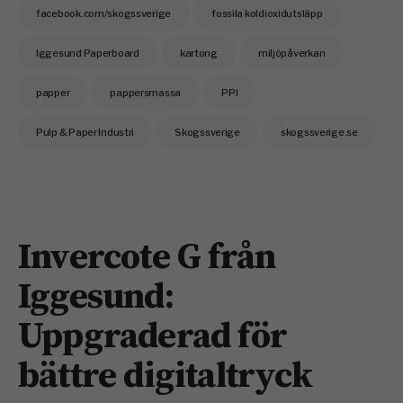
facebook.com/skogssverige
fossila koldioxidutsläpp
Iggesund Paperboard
kartong
miljöpåverkan
papper
pappersmassa
PPI
Pulp & Paper Industri
Skogssverige
skogssverige.se
Invercote G från
Iggesund:
Uppgraderad för
bättre digitaltryck