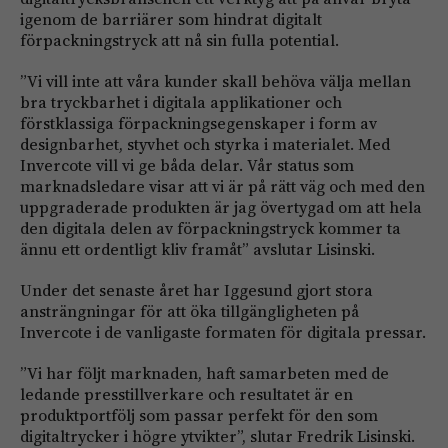
igenom de barriärer som hindrat digitalt
förpackningstryck att nå sin fulla potential.
”Vi vill inte att våra kunder skall behöva välja mellan
bra tryckbarhet i digitala applikationer och
förstklassiga förpackningsegenskaper i form av
designbarhet, styvhet och styrka i materialet. Med
Invercote vill vi ge båda delar. Vår status som
marknadsledare visar att vi är på rätt väg och med den
uppgraderade produkten är jag övertygad om att hela
den digitala delen av förpackningstryck kommer ta
ännu ett ordentligt kliv framåt” avslutar Lisinski.
Under det senaste året har Iggesund gjort stora
ansträngningar för att öka tillgängligheten på
Invercote i de vanligaste formaten för digitala pressar.
”Vi har följt marknaden, haft samarbeten med de
ledande presstillverkare och resultatet är en
produktportfölj som passar perfekt för den som
digitaltrycker i högre ytvikter”, slutar Fredrik Lisinski.