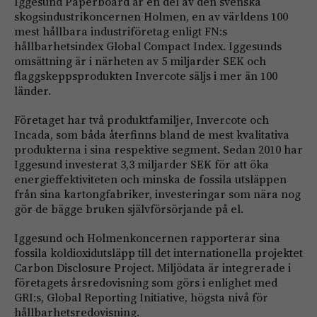
Iggesund Paperboard är en del av den svenska
skogsindustrikoncernen Holmen, en av världens 100
mest hållbara industriföretag enligt FN:s
hållbarhetsindex Global Compact Index. Iggesunds
omsättning är i närheten av 5 miljarder SEK och
flaggskeppsprodukten Invercote säljs i mer än 100
länder.
Företaget har två produktfamiljer, Invercote och
Incada, som båda återfinns bland de mest kvalitativa
produkterna i sina respektive segment. Sedan 2010 har
Iggesund investerat 3,3 miljarder SEK för att öka
energieffektiviteten och minska de fossila utsläppen
från sina kartongfabriker, investeringar som nära nog
gör de bägge bruken självförsörjande på el.
Iggesund och Holmenkoncernen rapporterar sina
fossila koldioxidutsläpp till det internationella projektet
Carbon Disclosure Project. Miljödata är integrerade i
företagets årsredovisning som görs i enlighet med
GRI:s, Global Reporting Initiative, högsta nivå för
hållbarhetsredovisning.