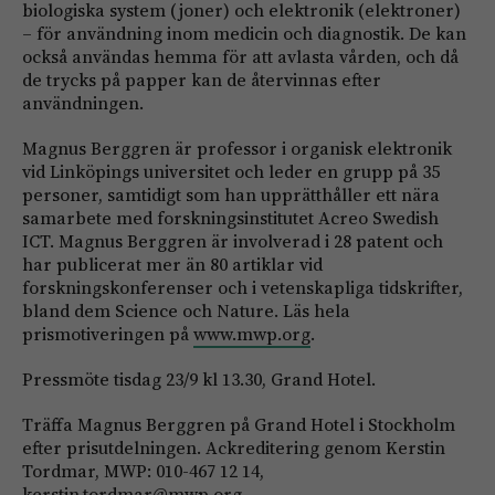
biologiska system (joner) och elektronik (elektroner)
– för användning inom medicin och diagnostik. De kan
också användas hemma för att avlasta vården, och då
de trycks på papper kan de återvinnas efter
användningen.
Magnus Berggren är professor i organisk elektronik
vid Linköpings universitet och leder en grupp på 35
personer, samtidigt som han upprätthåller ett nära
samarbete med forskningsinstitutet Acreo Swedish
ICT. Magnus Berggren är involverad i 28 patent och
har publicerat mer än 80 artiklar vid
forskningskonferenser och i vetenskapliga tidskrifter,
bland dem Science och Nature. Läs hela
prismotiveringen på
www.mwp.org
.
Pressmöte tisdag 23/9 kl 13.30, Grand Hotel.
Träffa Magnus Berggren på Grand Hotel i Stockholm
efter prisutdelningen. Ackreditering genom Kerstin
Tordmar, MWP: 010-467 12 14,
kerstin.tordmar@mwp.org