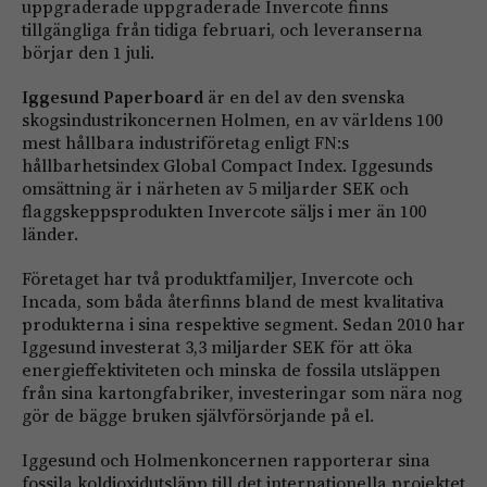
uppgraderade uppgraderade Invercote finns
tillgängliga från tidiga februari, och leveranserna
börjar den 1 juli.
Iggesund Paperboard
är en del av den svenska
skogsindustrikoncernen Holmen, en av världens 100
mest hållbara industriföretag enligt FN:s
hållbarhetsindex Global Compact Index. Iggesunds
omsättning är i närheten av 5 miljarder SEK och
flaggskeppsprodukten Invercote säljs i mer än 100
länder.
Företaget har två produktfamiljer, Invercote och
Incada, som båda återfinns bland de mest kvalitativa
produkterna i sina respektive segment. Sedan 2010 har
Iggesund investerat 3,3 miljarder SEK för att öka
energieffektiviteten och minska de fossila utsläppen
från sina kartongfabriker, investeringar som nära nog
gör de bägge bruken självförsörjande på el.
Iggesund och Holmenkoncernen rapporterar sina
fossila koldioxidutsläpp till det internationella projektet