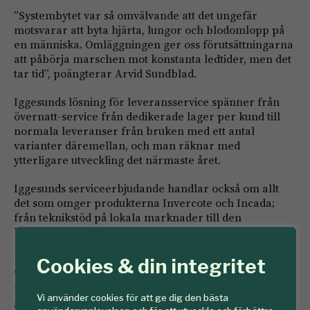
”Systembytet var så omvälvande att det ungefär
motsvarar att byta hjärta, lungor och blodomlopp på
en människa. Omläggningen ger oss förutsättningarna
att påbörja marschen mot konstanta ledtider, men det
tar tid”, poängterar Arvid Sundblad.
Iggesunds lösning för leveransservice spänner från
övernatt-service från dedikerade lager per kund till
normala leveranser från bruken med ett antal
varianter däremellan, och man räknar med
ytterligare utveckling det närmaste året.
Iggesunds serviceerbjudande handlar också om allt
det som omger produkterna Invercote och Incada;
från teknikstöd på lokala marknader till den
kartongkunskap företaget erbjuder genom olika
referensverk.
Cookies & din integritet
”Vi vill inte bara att kunderna ska köpa vår kartong.
För oss är det också viktigt att de får ut mesta möjliga
Vi använder cookies för att ge dig den bästa
av den. All vår dokumentation, tillsammans med en