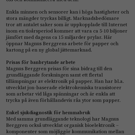
Enkla minnen och sensorer kan i höga hastigheter och
stora mängder tryckas billigt. Marknadsbedömare
tror att antalet saker som är uppkopplade till Internet
inom en tioårsperiod kommer att vara ca 5-10 biljoner
jämfört med dagens ca 15 miljarder prylar. Här
öppnar Magnus Berggrens arbete för papper och
kartong på en ny global jättemarknad.
Prisas för banbrytande arbete
Magnus Berggren prisas för sina bidrag till den
grundläggande forskningen samt ett flertal
tillämpningar av elektronik på papper. Han har bl.a.
utvecklat jon-baserade elektrokemiska transistorer
som arbetar vid låga spänningar och är enkla att
trycka på även förhållandevis råa ytor som papper.
Enkel sjukdiagnostik för hemmabruk
Med samma grundläggande teknologi har Magnus
Berggren också utvecklat organisk bioelektronik –
komponenter som möjliggör kommunikation mellan