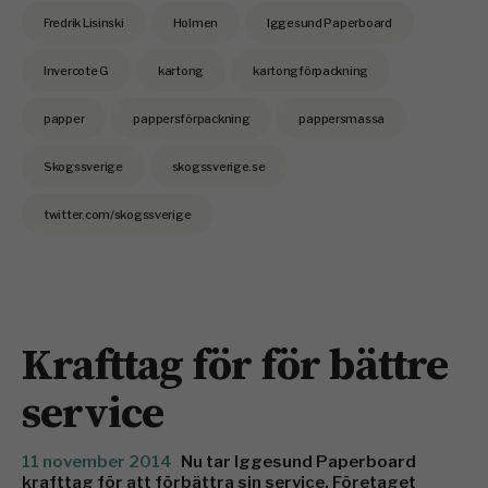
Fredrik Lisinski
Holmen
Iggesund Paperboard
Invercote G
kartong
kartongförpackning
papper
pappersförpackning
pappersmassa
Skogssverige
skogssverige.se
twitter.com/skogssverige
Krafttag för för bättre
service
11 november 2014
Nu tar Iggesund Paperboard
krafttag för att förbättra sin service. Företaget