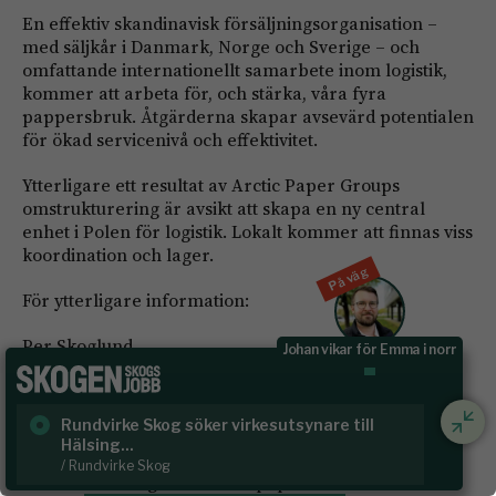
En effektiv skandinavisk försäljningsorganisation –
med säljkår i Danmark, Norge och Sverige – och
omfattande internationellt samarbete inom logistik,
kommer att arbeta för, och stärka, våra fyra
pappersbruk. Åtgärderna skapar avsevärd potentialen
för ökad servicenivå och effektivitet.
Ytterligare ett resultat av Arctic Paper Groups
omstrukturering är avsikt att skapa en ny central
enhet i Polen för logistik. Lokalt kommer att finnas viss
koordination och lager.
På väg
För ytterligare information:
Per Skoglund
Johan vikar för Emma i norr
COO, Arctic Paper S.A
Rundvirke Skog söker virkesutsynare till
Sk
tel. (+46) 31 63 1703
Hälsing...
/ S
/ Rundvirke Skog
e-mail:
Per.Skoglund@arcticpaper.com