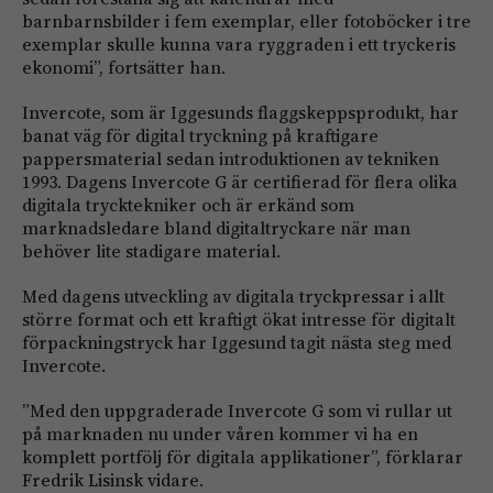
barnbarnsbilder i fem exemplar, eller fotoböcker i tre
exemplar skulle kunna vara ryggraden i ett tryckeris
ekonomi”, fortsätter han.
Invercote, som är Iggesunds flaggskeppsprodukt, har
banat väg för digital tryckning på kraftigare
pappersmaterial sedan introduktionen av tekniken
1993. Dagens Invercote G är certifierad för flera olika
digitala trycktekniker och är erkänd som
marknadsledare bland digitaltryckare när man
behöver lite stadigare material.
Med dagens utveckling av digitala tryckpressar i allt
större format och ett kraftigt ökat intresse för digitalt
förpackningstryck har Iggesund tagit nästa steg med
Invercote.
”Med den uppgraderade Invercote G som vi rullar ut
på marknaden nu under våren kommer vi ha en
komplett portfölj för digitala applikationer”, förklarar
Fredrik Lisinsk vidare.