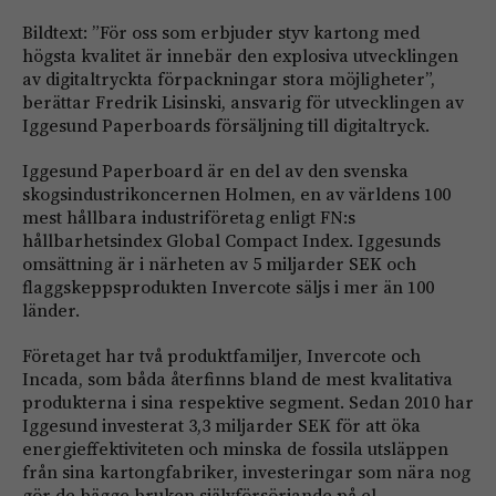
Bildtext: ”För oss som erbjuder styv kartong med
högsta kvalitet är innebär den explosiva utvecklingen
av digitaltryckta förpackningar stora möjligheter”,
berättar Fredrik Lisinski, ansvarig för utvecklingen av
Iggesund Paperboards försäljning till digitaltryck.
Iggesund Paperboard är en del av den svenska
skogsindustrikoncernen Holmen, en av världens 100
mest hållbara industriföretag enligt FN:s
hållbarhetsindex Global Compact Index. Iggesunds
omsättning är i närheten av 5 miljarder SEK och
flaggskeppsprodukten Invercote säljs i mer än 100
länder.
Företaget har två produktfamiljer, Invercote och
Incada, som båda återfinns bland de mest kvalitativa
produkterna i sina respektive segment. Sedan 2010 har
Iggesund investerat 3,3 miljarder SEK för att öka
energieffektiviteten och minska de fossila utsläppen
från sina kartongfabriker, investeringar som nära nog
gör de bägge bruken självförsörjande på el.