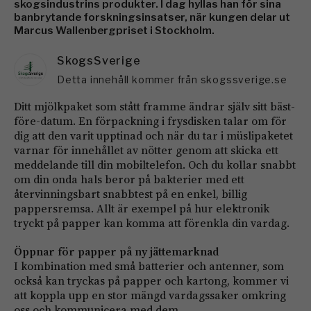
skogsindustrins produkter. I dag hyllas han för sina
banbrytande forskningsinsatser, när kungen delar ut
Marcus Wallenbergpriset i Stockholm.
SkogsSverige
Detta innehåll kommer från skogssverige.se
Ditt mjölkpaket som stått framme ändrar själv sitt bäst-
före-datum. En förpackning i frysdisken talar om för
dig att den varit upptinad och när du tar i müslipaketet
varnar för innehållet av nötter genom att skicka ett
meddelande till din mobiltelefon. Och du kollar snabbt
om din onda hals beror på bakterier med ett
återvinningsbart snabbtest på en enkel, billig
pappersremsa. Allt är exempel på hur elektronik
tryckt på papper kan komma att förenkla din vardag.
Öppnar för papper på ny jättemarknad
I kombination med små batterier och antenner, som
också kan tryckas på papper och kartong, kommer vi
att koppla upp en stor mängd vardagssaker omkring
oss och kommunicera med dem.