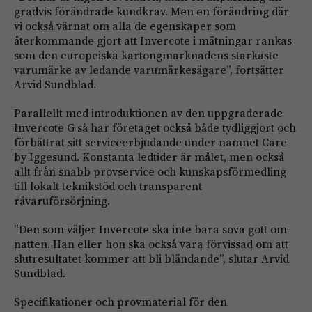
gradvis förändrade kundkrav. Men en förändring där
vi också värnat om alla de egenskaper som
återkommande gjort att Invercote i mätningar rankas
som den europeiska kartongmarknadens starkaste
varumärke av ledande varumärkesägare”, fortsätter
Arvid Sundblad.
Parallellt med introduktionen av den uppgraderade
Invercote G så har företaget också både tydliggjort och
förbättrat sitt serviceerbjudande under namnet Care
by Iggesund. Konstanta ledtider är målet, men också
allt från snabb provservice och kunskapsförmedling
till lokalt teknikstöd och transparent
råvaruförsörjning.
”Den som väljer Invercote ska inte bara sova gott om
natten. Han eller hon ska också vara förvissad om att
slutresultatet kommer att bli bländande”, slutar Arvid
Sundblad.
Specifikationer och provmaterial för den