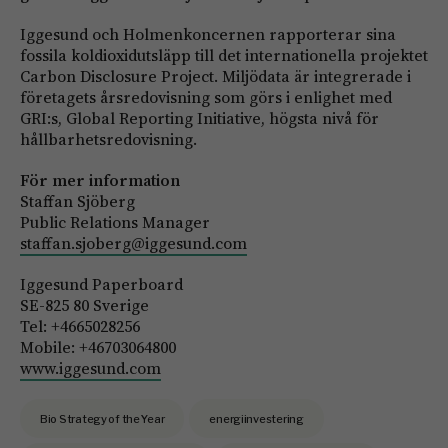
Iggesund och Holmenkoncernen rapporterar sina
fossila koldioxidutsläpp till det internationella projektet
Carbon Disclosure Project. Miljödata är integrerade i
företagets årsredovisning som görs i enlighet med
GRI:s, Global Reporting Initiative, högsta nivå för
hållbarhetsredovisning.
För mer information
Staffan Sjöberg
Public Relations Manager
staffan.sjoberg@iggesund.com
Iggesund Paperboard
SE-825 80 Sverige
Tel: +4665028256
Mobile: +46703064800
www.iggesund.com
Bio Strategy of the Year
energiinvestering