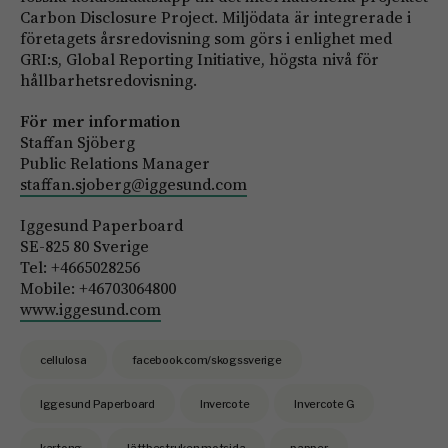
Carbon Disclosure Project. Miljödata är integrerade i
företagets årsredovisning som görs i enlighet med
GRI:s, Global Reporting Initiative, högsta nivå för
hållbarhetsredovisning.
För mer information
Staffan Sjöberg
Public Relations Manager
staffan.sjoberg@iggesund.com
Iggesund Paperboard
SE-825 80 Sverige
Tel: +4665028256
Mobile: +46703064800
www.iggesund.com
cellulosa
facebook.com/skogssverige
Iggesund Paperboard
Invercote
Invercote G