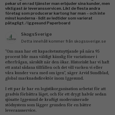
pekar ut en rad tjänster man erbjuder sina kunder, men
viktigast är leveransservicen. Likt de flesta andra
företag som producerar kartong har man – och inte
minst kunderna - lidit av ledtider som varierat
påtagligt. / Iggesund Paperboard
SkogsSverige
Detta innehåll kommer från skogssverige.se
”Om man har ett kapacitetsutnyttjande på nära 95
procent blir man väldigt känslig för variationer i
efterfrågan, särskilt när den ökar. Historiskt har vi haft
ett antal sådana tillfällen och det vill varken vi eller
våra kunder vara med om igen”, säger Arvid Sundblad,
global marknadsdirektör inom Iggesund.
I ett par år har en logistikorganisation arbetat för att
gradvis förbättra läget, och för ett drygt halvår sedan
sjösatte Iggesund de kraftigt moderniserade
stödsystem som lägger grunden för en bättre
leveransservice.