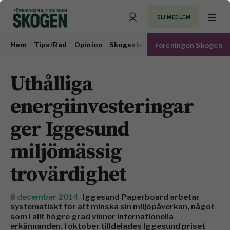
BLI MEDLEM
Hem
Tips/Råd
Opinion
Skogsskötsel
Virkesmarknad
Föreningen Skogen
Uthålliga
energiinvesteringar
ger Iggesund
miljömässig
trovärdighet
8 december 2014
Iggesund Paperboard arbetar
systematiskt för att minska sin miljöpåverkan, något
som i allt högre grad vinner internationella
erkännanden. I oktober tilldelades Iggesund priset