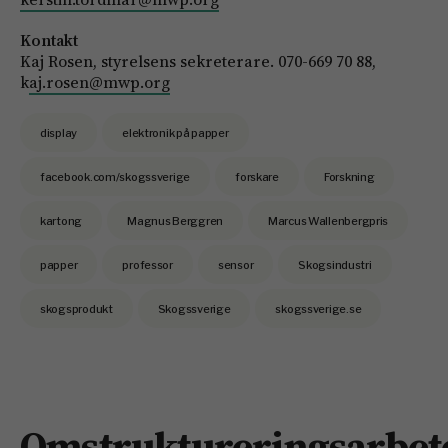
Kontakt
Kaj Rosen, styrelsens sekreterare. 070-669 70 88,
k
aj.rosen@mwp.org
display
elektronik på papper
facebook.com/skogssverige
forskare
Forskning
kartong
Magnus Berggren
Marcus Wallenbergpris
papper
professor
sensor
Skogsindustri
skogsprodukt
Skogssverige
skogssverige.se
Omstruktureringsarbet