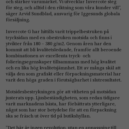
och stärker varumärket. Vi utvecklar Invercote steg
för steg, och alltid i den riktning som våra kunder vill”,
säger Arvid Sundblad, ansvarig för Iggesunds globala
försäljning.
Invercote G har hittills varit trippelbestruken på
trycksidan med en obestruken motsida och finns i
ytvikter från 180 – 380 g/m2. Genom åren har den
kommit att bli kvalitetsledande, framför allt beroende
kombinationen av excellenta tryck- och
folieringsegenskaper tillsammans med hög kvalitet
och en lika hög kvalitetsjämnhet. Ett av många skäl att
välja den som grafiskt eller förpackningsmaterial har
varit den höga graden i förutsägbarhet i slutresultatet.
Motsidesbestrykningen gör att vitheten på motsidan
justerats upp. Ljusbeständigheten, som redan tidigare
varit marknadens bästa, har förbättrats ytterligare,
något som har stor betydelse för att en förpackning
ska se fräsch ut över tid på butikshyllan.
”Det här är ingen revolution, utan en anpassning till