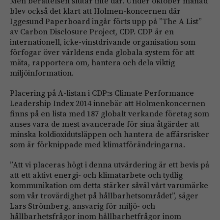
Men berättelsen slutar inte där. Under oktober månad
blev också det klart att Holmen-koncernen där
Iggesund Paperboard ingår förts upp på ”The A List”
av Carbon Disclosure Project, CDP. CDP är en
internationell, icke-vinstdrivande organisation som
förfogar över världens enda globala system för att
mäta, rapportera om, hantera och dela viktig
miljöinformation.
Placering på A-listan i CDP:s Climate Performance
Leadership Index 2014 innebär att Holmenkoncernen
finns på en lista med 187 globalt verkande företag som
anses vara de mest avancerade för sina åtgärder att
minska koldioxidutsläppen och hantera de affärsrisker
som är förknippade med klimatförändringarna.
”Att vi placeras högt i denna utvärdering är ett bevis på
att ett aktivt energi- och klimatarbete och tydlig
kommunikation om detta stärker såväl vårt varumärke
som vår trovärdighet på hållbarhetsområdet”, säger
Lars Strömberg, ansvarig för miljö- och
hållbarhetsfrågor inom hållbarhetfrågor inom