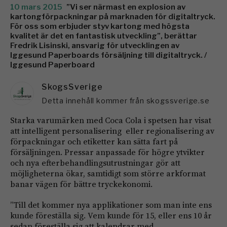
10 mars 2015
”Vi ser närmast en explosion av
kartongförpackningar på marknaden för digitaltryck.
För oss som erbjuder styv kartong med högsta
kvalitet är det en fantastisk utveckling”, berättar
Fredrik Lisinski, ansvarig för utvecklingen av
Iggesund Paperboards försäljning till digitaltryck. /
Iggesund Paperboard
SkogsSverige
Detta innehåll kommer från skogssverige.se
Starka varumärken med Coca Cola i spetsen har visat
att intelligent personalisering eller regionalisering av
förpackningar och etiketter kan sätta fart på
försäljningen. Pressar anpassade för högre ytvikter
och nya efterbehandlingsutrustningar gör att
möjligheterna ökar, samtidigt som större arkformat
banar vägen för bättre tryckekonomi.
”Till det kommer nya applikationer som man inte ens
kunde föreställa sig. Vem kunde för 15, eller ens 10 år
sedan föreställa sig att kalendrar med