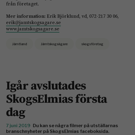
från företaget.
Mer information:
Erik Björklund, vd, 072-217 30 06,
erik@jamtskogsagare.se
www.jamtskogsagare.se
Jämtland
Jämtskogsägare
skogsföretag
Igår avslutades
SkogsElmias första
dag
7 juni 2019
Du kan se några filmer på utställarnas
branschnyheter på SkogsElmias faceboksida.