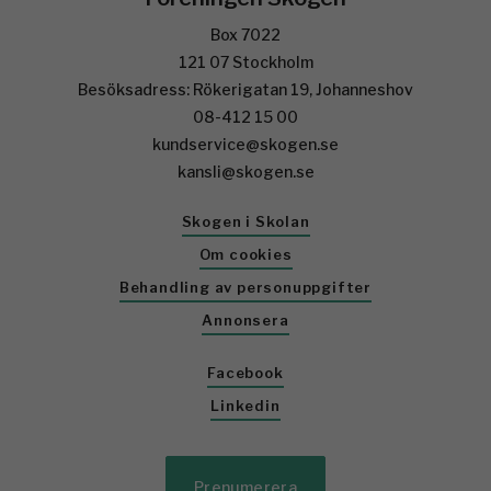
Box 7022
121 07 Stockholm
Besöksadress: Rökerigatan 19, Johanneshov
08-412 15 00
kundservice@skogen.se
kansli@skogen.se
Skogen i Skolan
Om cookies
Behandling av personuppgifter
Annonsera
Facebook
Linkedin
Prenumerera