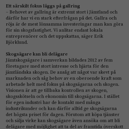
Ett särskilt fokus läggs på gallring
– Behovet av gallring är extremt stort i Jämtland och
därför har vi en stark efterfrågan på det. Gallra och
röja är de mest lönsamma investeringar man kan göra
för sin skogsfastighet. Vi anlitar endast lokala
entreprenörer och det uppskattas, säger Erik
Björklund.
Skogsägare kan bli delägare
Jämtskogsägare i samverkan bildades 2012 av fem
företagare med stort intresse och hjärta för den
jämtländska skogen. De ansåg att något var skevt på
marknaden och såg behov av en oberoende kraft som
arbetade helt med fokus på skogsägarna och skogen.
Visionen är att ge tillbaka kontrollen av skogen,
skogsskötseln och ekonomin till skogsägarna. I stället
för egen industri har de kontakt med många
industrikunder och kan därför alltid ge skogsägarna
det högsta priset för dagen. Förutom att köpa tjänster
och sälja virke kan skogsägare även ansöka om att bli
delägare med möjlighet att ta del av framtida överskott