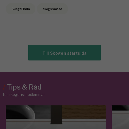
SkogsElmia
skogsmässa
Till Skogen startsida
/
Tips & Råd
för skogens medlemmar