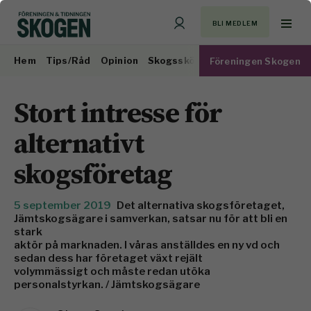
BLI MEDLEM
Hem
Tips/Råd
Opinion
Skogsskötsel
Virkesmarknad
Föreningen Skogen
Stort intresse för
alternativt
skogsföretag
5 september 2019
Det alternativa skogsföretaget,
Jämtskogsägare i samverkan, satsar nu för att bli en
stark
aktör på marknaden. I våras anställdes en ny vd och
sedan dess har företaget växt rejält
volymmässigt och måste redan utöka
personalstyrkan. / Jämtskogsägare