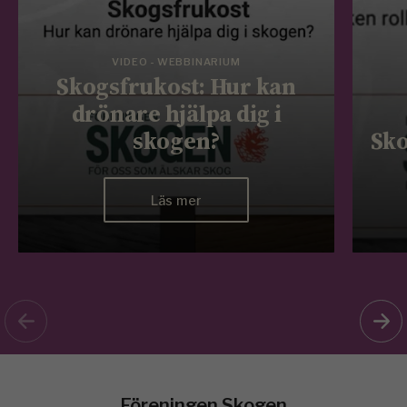
VIDEO - WEBBINARIUM
Skogsfrukost: Hur kan
drönare hjälpa dig i
skogen?
Sko
Läs mer
Föreningen Skogen