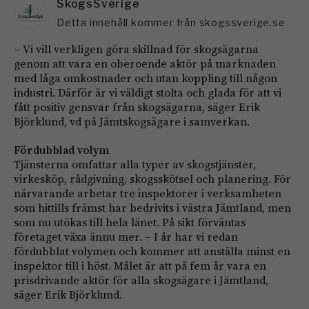
SkogsSverige
Detta innehåll kommer från skogssverige.se
– Vi vill verkligen göra skillnad för skogsägarna
genom att vara en oberoende aktör på marknaden
med låga omkostnader och utan koppling till någon
industri. Därför är vi väldigt stolta och glada för att vi
fått positiv gensvar från skogsägarna, säger Erik
Björklund, vd på Jämtskogsägare i samverkan.
Fördubblad volym
Tjänsterna omfattar alla typer av skogstjänster,
virkesköp, rådgivning, skogsskötsel och planering. För
närvarande arbetar tre inspektorer i verksamheten
som hittills främst har bedrivits i västra Jämtland, men
som nu utökas till hela länet. På sikt förväntas
företaget växa ännu mer. – I år har vi redan
fördubblat volymen och kommer att anställa minst en
inspektor till i höst. Målet är att på fem år vara en
prisdrivande aktör för alla skogsägare i Jämtland,
säger Erik Björklund.