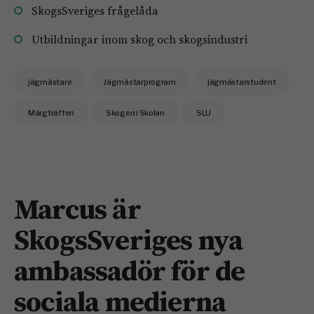
SkogsSveriges frågelåda
Utbildningar inom skog och skogsindustri
jägmästare
Jägmästarprogram
jägmästarstudent
Märgträffen
Skogen i Skolan
SLU
Marcus är
SkogsSveriges nya
ambassadör för de
sociala medierna