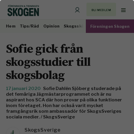
BLI MEDLEM
Hem
Tips/Råd
Opinion
Skogsskötsel
Virkesmarknad
Föreningen Skogen
Sofie gick från
skogsstudier till
skogsbolag
17 januari 2020
Sofie Dahlén Sjöberg studerade på
det femåriga Jägmästarprogrammet och är nu
aspirant hos SCA där hon provar på olika funktioner
inom företaget. Hon har också varit mycket
framgångsrik som ambassadör för SkogsSveriges
sociala medier. / SkogsSverige
SkogsSverige