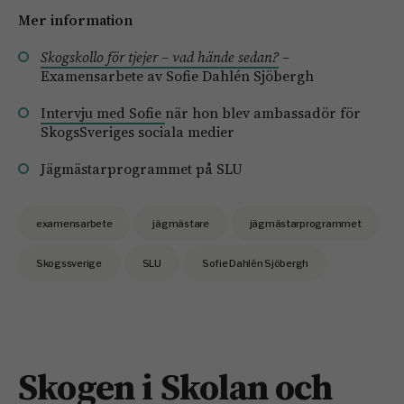
Mer information
Skogskollo för tjejer – vad hände sedan?
–
Examensarbete av Sofie Dahlén Sjöbergh
Intervju med Sofie
när hon blev ambassadör för
SkogsSveriges sociala medier
Jägmästarprogrammet på SLU
examensarbete
jägmästare
jägmästarprogrammet
Skogssverige
SLU
Sofie Dahlén Sjöbergh
Skogen i Skolan och