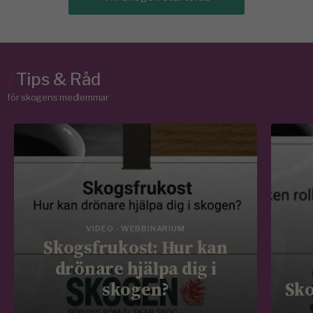
/
Tips & Råd
för skogens medlemmar
VIDEO - WEBBINARIUM
Skogsfrukost: Hur kan
drönare hjälpa dig i
skogen?
Sko