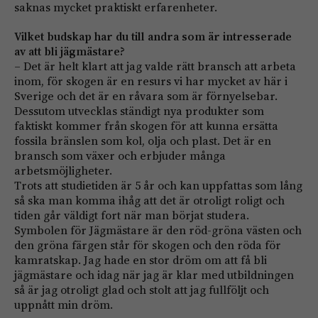
saknas mycket praktiskt erfarenheter.
Vilket budskap har du till andra som är intresserade
av att bli jägmästare?
– Det är helt klart att jag valde rätt bransch att arbeta
inom, för skogen är en resurs vi har mycket av här i
Sverige och det är en råvara som är förnyelsebar.
Dessutom utvecklas ständigt nya produkter som
faktiskt kommer från skogen för att kunna ersätta
fossila bränslen som kol, olja och plast. Det är en
bransch som växer och erbjuder många
arbetsmöjligheter.
Trots att studietiden är 5 år och kan uppfattas som lång
så ska man komma ihåg att det är otroligt roligt och
tiden går väldigt fort när man börjat studera.
Symbolen för Jägmästare är den röd-gröna västen och
den gröna färgen står för skogen och den röda för
kamratskap. Jag hade en stor dröm om att få bli
jägmästare och idag när jag är klar med utbildningen
så är jag otroligt glad och stolt att jag fullföljt och
uppnått min dröm.