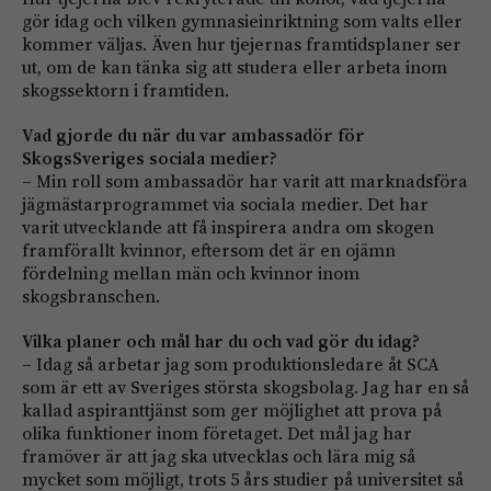
gör idag och vilken gymnasieinriktning som valts eller
kommer väljas. Även hur tjejernas framtidsplaner ser
ut, om de kan tänka sig att studera eller arbeta inom
skogssektorn i framtiden.
Vad gjorde du när du var ambassadör för
SkogsSveriges sociala medier?
– Min roll som ambassadör har varit att marknadsföra
jägmästarprogrammet via sociala medier. Det har
varit utvecklande att få inspirera andra om skogen
framförallt kvinnor, eftersom det är en ojämn
fördelning mellan män och kvinnor inom
skogsbranschen.
Vilka planer och mål har du och vad gör du idag?
– Idag så arbetar jag som produktionsledare åt SCA
som är ett av Sveriges största skogsbolag. Jag har en så
kallad aspiranttjänst som ger möjlighet att prova på
olika funktioner inom företaget. Det mål jag har
framöver är att jag ska utvecklas och lära mig så
mycket som möjligt, trots 5 års studier på universitet så