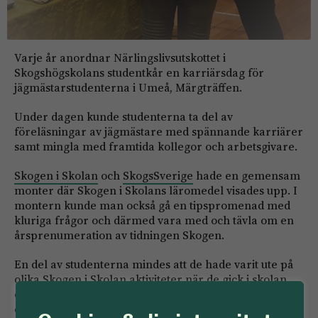
Varje år anordnar Närlingslivsutskottet i
Skogshögskolans studentkår en karriärsdag för
jägmästarstudenterna i Umeå, Märgträffen.
Under dagen kunde studenterna ta del av
föreläsningar av jägmästare med spännande karriärer
samt mingla med framtida kollegor och arbetsgivare.
Skogen i Skolan
och
SkogsSverige
hade en gemensam
monter där Skogen i Skolans läromedel visades upp. I
montern kunde man också gå en tipspromenad med
kluriga frågor och därmed vara med och tävla om en
årsprenumeration av tidningen Skogen.
En del av studenterna mindes att de hade varit ute på
olika Skogen i Skolan aktiviteter när de gick i skolan
och tyckte att det är viktigt med tidiga insatser för att
öka kunskapen om skog.