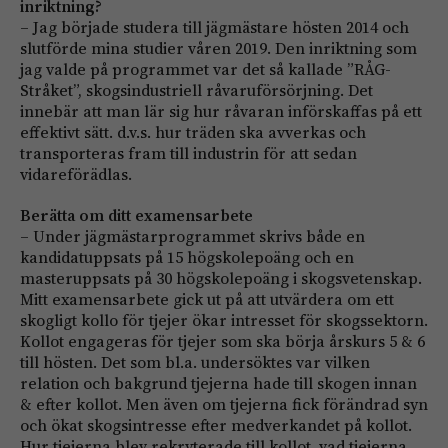
inriktning?
– Jag började studera till jägmästare hösten 2014 och
slutförde mina studier våren 2019. Den inriktning som
jag valde på programmet var det så kallade ”RÅG-
Stråket”, skogsindustriell råvaruförsörjning. Det
innebär att man lär sig hur råvaran införskaffas på ett
effektivt sätt. d.v.s. hur träden ska avverkas och
transporteras fram till industrin för att sedan
vidareförädlas.
Berätta om ditt examensarbete
– Under jägmästarprogrammet skrivs både en
kandidatuppsats på 15 högskolepoäng och en
masteruppsats på 30 högskolepoäng i skogsvetenskap.
Mitt examensarbete gick ut på att utvärdera om ett
skogligt kollo för tjejer ökar intresset för skogssektorn.
Kollot engageras för tjejer som ska börja årskurs 5 & 6
till hösten. Det som bl.a. undersöktes var vilken
relation och bakgrund tjejerna hade till skogen innan
& efter kollot. Men även om tjejerna fick förändrad syn
och ökat skogsintresse efter medverkandet på kollot.
Hur tjejerna blev rekryterade till kollot, vad tjejerna