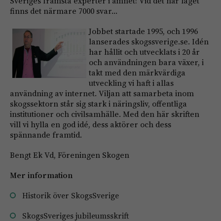
Sveriges främsta experter i ämnet! Vid det här laget
finns det närmare 7000 svar…
Jobbet startade 1995, och 1996
lanserades skogssverige.se. Idén
har hållit och utvecklats i 20 år
och användningen bara växer, i
takt med den märkvärdiga
utveckling vi haft i allas
användning av internet. Viljan att samarbeta inom
skogssektorn står sig stark i näringsliv, offentliga
institutioner och civilsamhälle. Med den här skriften
vill vi hylla en god idé, dess aktörer och dess
spännande framtid.
Bengt Ek Vd, Föreningen Skogen
Mer information
Historik över SkogsSverige
SkogsSveriges jubileumsskrift