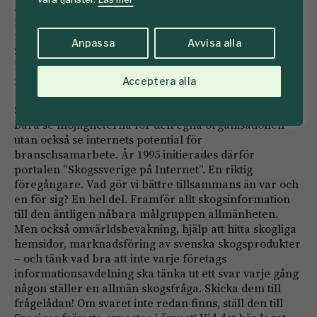
Alta Vista, Lycos och Yahoo. Men uppriktigt sagt,
många av oss kände knappt till dem. I praktiken sökte
många informationen via länksamlingar på portaler.
Anpassa
Avvisa alla
Så mycket fanns det inte heller att hitta – det var väl
knappt någon skoglig organisation som hade en post i
marknadsbudgeten för digitala medier.
Acceptera alla
Så det var vaket av några framsynta personer att inte
bara se möjligheterna för den egna organisationen
utan också se internets potential för
branschsamarbete. År 1995 initierades därför
portalen ”Skogssverige på Internet”. En riktig
föregångare. Vad gör vi bättre tillsammans än var och
en för sig? En hel del. Framför allt skogsinformation
till den äntligen nåbara målgruppen allmänheten.
Men också omvärldsbevakning, hjälp att hitta skogliga
hemsidor, marknadsföring av svenska skogsprodukter
– och tänk vad bra att inte varje företags
informationsavdelning ska tänka ut ett svar varje gång
någon ställer en allmän skogsfråga. Skicka dem till
frågelådan! Om svaret inte redan finns, ställ den till