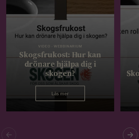
VIDEO - WEBBINARIUM
Skogsfrukost: Hur kan
drönare hjälpa dig i
skogen?
Sko
Läs mer