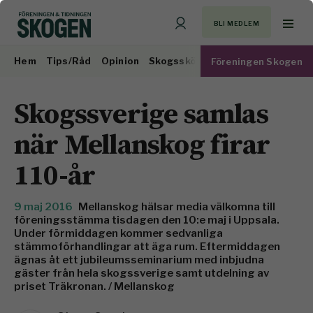
BLI MEDLEM
Hem
Tips/Råd
Opinion
Skogsskötsel
Virkesmarknad
Föreningen Skogen
Skogssverige samlas
när Mellanskog firar
110-år
9 maj 2016
Mellanskog hälsar media välkomna till
föreningsstämma tisdagen den 10:e maj i Uppsala.
Under förmiddagen kommer sedvanliga
stämmoförhandlingar att äga rum. Eftermiddagen
ägnas åt ett jubileumsseminarium med inbjudna
gäster från hela skogssverige samt utdelning av
priset Träkronan. / Mellanskog