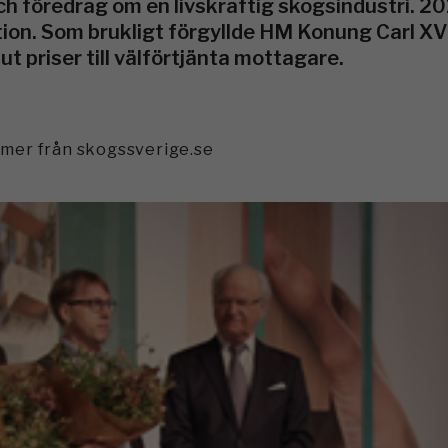
ch föredrag om en livskraftig skogsindustri. 20
ion. Som brukligt förgyllde HM Konung Carl XV
 priser till välförtjänta mottagare.
mmer från skogssverige.se