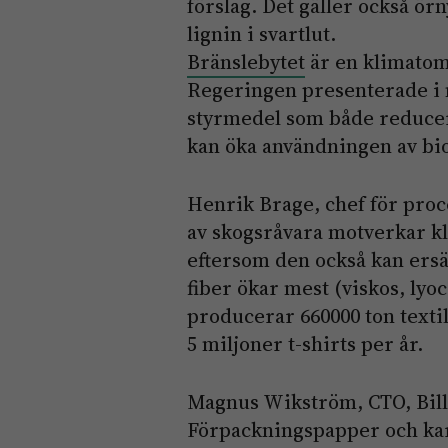
förslag. Det gäller också ör
lignin i svartlut.
Bränslebytet
är en klimatom
Regeringen presenterade i m
styrmedel som både reducer
kan öka användningen av bio
Henrik Brage, chef för proc
av skogsråvara motverkar k
eftersom den också kan ersä
fiber ökar mest (viskos, lyo
producerar 660000 ton textil
5 miljoner t-shirts per år.
Magnus Wikström, CTO, Bil
Förpackningspapper och kar