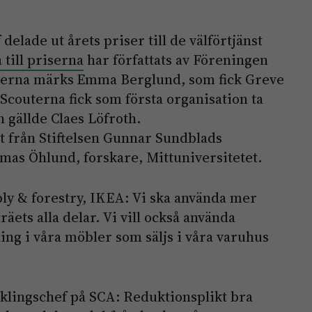
lade ut årets priser till de välförtjänst
till priserna
har författats av Föreningen
serna märks
Emma Berglund, som fick Greve
Scouterna fick som första organisation ta
 gällde Claes Löfroth.
 från Stiftelsen Gunnar Sundblads
omas Öhlund, forskare, Mittuniversitetet.
y & forestry, IKEA: Vi ska använda mer
räets alla delar. Vi vill också använda
pning i våra möbler som säljs i våra varuhus
cklingschef på SCA: Reduktionsplikt bra