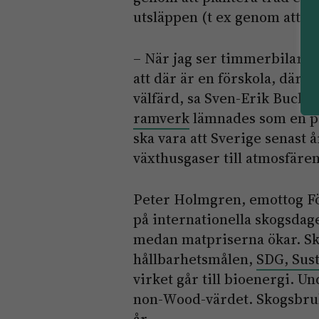
utsläppen (t ex genom att b
– När jag ser timmerbilarna
att där är en förskola, där 
välfärd, sa Sven-Erik Bucht
ramverk
lämnades som en pro
ska vara att Sverige senast å
växthusgaser till atmosfären
Peter Holmgren, emottog Fö
på internationella skogsdag
medan matpriserna ökar. Sko
hållbarhetsmålen,
SDG, Sus
virket går till bioenergi. U
non-Wood-värdet. Skogsbruk