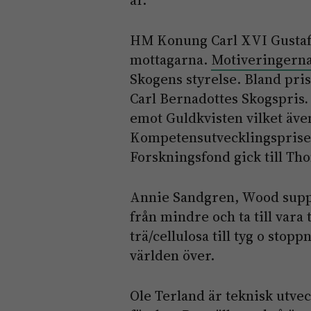
år.
HM Konung Carl XVI Gustaf de
mottagarna.
Motiveringerna 
Skogens styrelse. Bland pri
Carl Bernadottes Skogspris
.
emot Guldkvisten vilket även
Kompetensutvecklingspriset
Forskningsfond gick till Th
Annie Sandgren, Wood suppl
från mindre och ta till vara t
trä/cellulosa till tyg o stop
världen över.
Ole Terland är teknisk utve