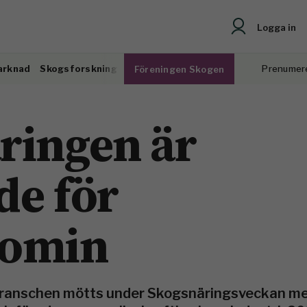
Logga in
arknad
Skogsforskning
Prenumer
Föreningen Skogen
ringen är
de för
nomin
 branschen mötts under Skogsnäringsveckan m