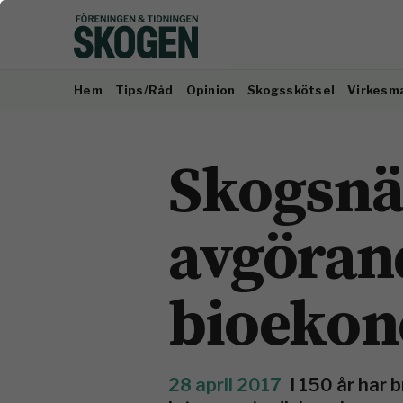
Hem
Tips/Råd
Opinion
Skogsskötsel
Virkesm
Skogsnä
avgöran
bioeko
28 april 2017
I 150 år har