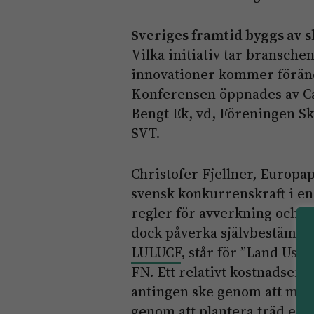
Sveriges framtid byggs av 
Vilka initiativ tar bransche
innovationer kommer förän
Konferensen öppnades av Ca
Bengt Ek, vd, Föreningen S
SVT.
Christofer Fjellner, Europa
svensk konkurrenskraft i e
regler för avverkning och h
dock påverka självbestämm
LULUCF
, står för ”Land Use
FN. Ett relativt kostnadseff
antingen ske genom att mins
genom att plantera träd ell