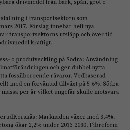
nybara drivmedel från bark, spån, grot o
ställning i transportsektorn som
ars 2017. Förslag innebär helt nya
ar transportsektorns utsläpp och över tid
drivmedel kraftigt.
ess- o produtveckling på Södra: Användning
limatförändringen och ger dubbel nytta
tta fossilberoende råvaror. Vedbaserad
cell) med en förväntad tillväxt på 5-6%. Södra
 massa per år vilket ungefär skulle motsvara
lerudKorsnäs: Marknaden växer med 3,4%.
tong ökar 2,2% under 2013-2030.
Fibreform