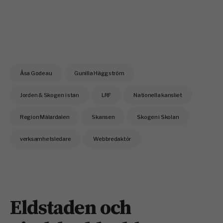
Åsa Godeau
Gunilla Häggström
Jorden & Skogen i stan
LRF
Nationella kansliet
Region Mälardalen
Skansen
Skogen i Skolan
verksamhetsledare
Webbredaktör
Eldstaden och