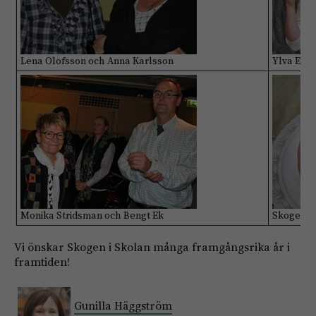
Lena Olofsson och Anna Karlsson
Ylva Eric
Monika Stridsman och Bengt Ek
Skogen i 
Vi önskar Skogen i Skolan många framgångsrika år i
framtiden!
Gunilla Häggström