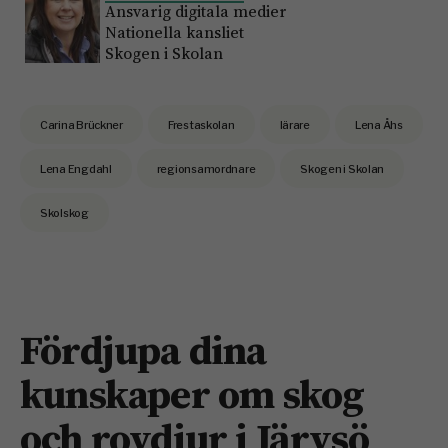
Ansvarig digitala medier
Nationella kansliet
Skogen i Skolan
Carina Brückner
Frestaskolan
lärare
Lena Åhs
Lena Engdahl
regionsamordnare
Skogen i Skolan
Skolskog
Fördjupa dina
kunskaper om skog
och rovdjur i Järvsö