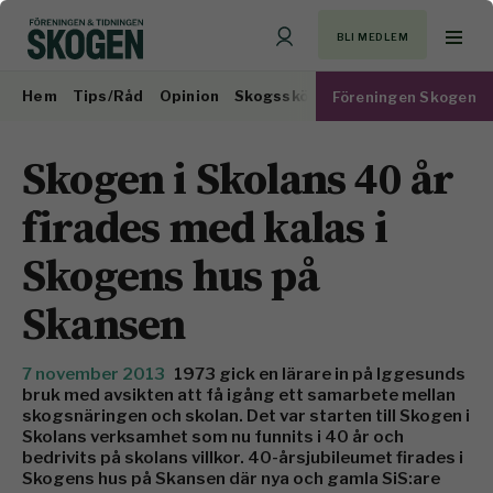
BLI MEDLEM
Hem
Tips/Råd
Opinion
Skogsskötsel
Virkesmarknad
Föreningen Skogen
Skogen i Skolans 40 år
firades med kalas i
Skogens hus på
Skansen
7 november 2013
1973 gick en lärare in på Iggesunds
bruk med avsikten att få igång ett samarbete mellan
skogsnäringen och skolan. Det var starten till Skogen i
Skolans verksamhet som nu funnits i 40 år och
bedrivits på skolans villkor. 40-årsjubileumet firades i
Skogens hus på Skansen där nya och gamla SiS:are