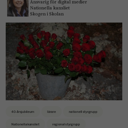
Ansvarig för digital medier
Nationella kansliet
Skogen i Skolan
40-årsjubileum
lärare
nationell styrgrupp
Nationella kansliet
regional styrgrupp