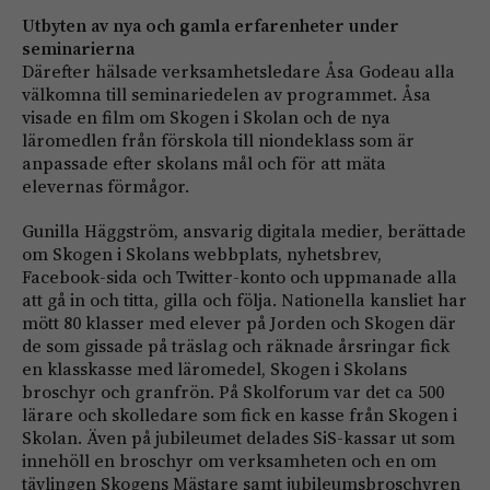
Utbyten av nya och gamla erfarenheter under
seminarierna
Därefter hälsade verksamhetsledare Åsa Godeau alla
välkomna till seminariedelen av programmet. Åsa
visade en film om Skogen i Skolan och de nya
läromedlen från förskola till niondeklass som är
anpassade efter skolans mål och för att mäta
elevernas förmågor.
Gunilla Häggström, ansvarig digitala medier, berättade
om Skogen i Skolans webbplats, nyhetsbrev,
Facebook-sida och Twitter-konto och uppmanade alla
att gå in och titta, gilla och följa. Nationella kansliet har
mött 80 klasser med elever på Jorden och Skogen där
de som gissade på träslag och räknade årsringar fick
en klasskasse med läromedel, Skogen i Skolans
broschyr och granfrön. På Skolforum var det ca 500
lärare och skolledare som fick en kasse från Skogen i
Skolan. Även på jubileumet delades SiS-kassar ut som
innehöll en broschyr om verksamheten och en om
tävlingen Skogens Mästare samt jubileumsbroschyren