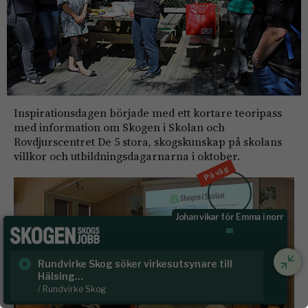
Inspirationsdagen började med ett kortare teoripass
med information om Skogen i Skolan och
Rovdjurscentret De 5 stora, skogskunskap på skolans
villkor och utbildningsdagarnarna i oktober.
På väg
Johan vikar för Emma i norr
Rundvirke Skog söker virkesutsynare till
Sk
Hälsing...
/ S
/ Rundvirke Skog