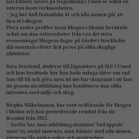
Jan Edlund, lärare på Hagaskolan i Umeå är också en
veteran inom verksamheten.
– Jag har haft fantastiska år och alla ämnen går att
lära ut i skogen!
Flera andra profiler inom Skogen i Skolan berättade
också om sina erfarenheter från t.ex det stora
evenemanget Skogens dagar på Gärdet i Stockholm
där tusentals elever fick prova på olika skogliga
aktiviteter.
Sara Svanlund, studerar till Jägmästare på SLU i Umeå
och hon berättade hur hon hade många idéer om vad
hon vill bli och göra men att det har utmynnat i att hon
nu genom sin utbildning kan kombinera sina olika
intressen med miljö och skog.
Birgitta Wilhelmsson, har varit ordförande för Skogen
i Skolan och hon presenterade resultat från sin
licentiat från 2012.
– Varför har man utbildning utomhus? Vad uppnår
man? Jo, social samvaro, man känner med alla sinnen,
eleverna får andra roller och upplevelser.