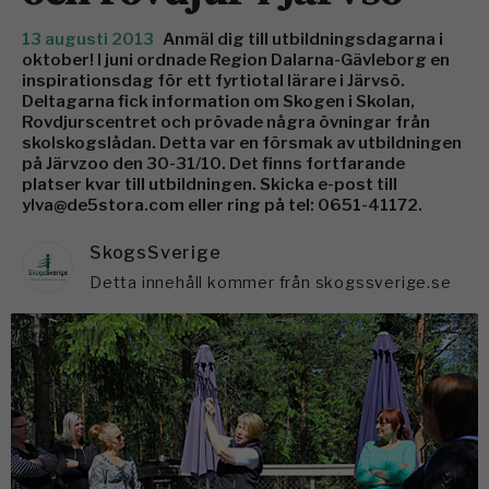
13 augusti 2013
Anmäl dig till utbildningsdagarna i
oktober! I juni ordnade Region Dalarna-Gävleborg en
inspirationsdag för ett fyrtiotal lärare i Järvsö.
Deltagarna fick information om Skogen i Skolan,
Rovdjurscentret och prövade några övningar från
skolskogslådan. Detta var en försmak av utbildningen
på Järvzoo den 30-31/10. Det finns fortfarande
platser kvar till utbildningen. Skicka e-post till
ylva@de5stora.com eller ring på tel: 0651-41172.
SkogsSverige
Detta innehåll kommer från skogssverige.se