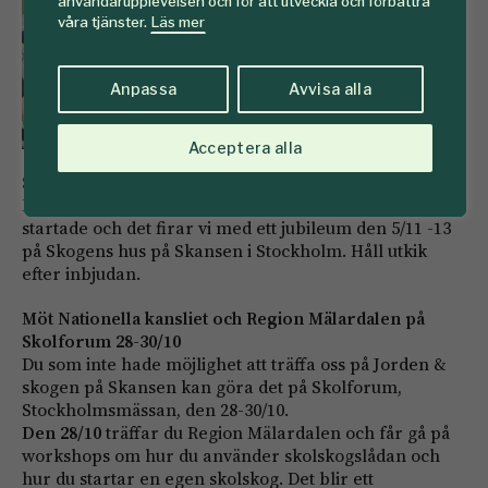
användarupplevelsen och för att utveckla och förbättra
våra tjänster.
Läs mer
Anpassa
Avvisa alla
Acceptera alla
Skogen i Skolan fyller 40 år under 2013
I år är det fyrtio år sedan Skogen i Skolans verksamhet
startade och det firar vi med ett jubileum den 5/11 -13
på Skogens hus på Skansen i Stockholm. Håll utkik
efter inbjudan.
Möt Nationella kansliet och Region Mälardalen på
Skolforum 28-30/10
Du som inte hade möjlighet att träffa oss på Jorden &
skogen på Skansen kan göra det på Skolforum,
Stockholmsmässan, den 28-30/10.
Den 28/10
träffar du Region Mälardalen och får gå på
workshops om hur du använder skolskogslådan och
hur du startar en egen skolskog. Det blir ett