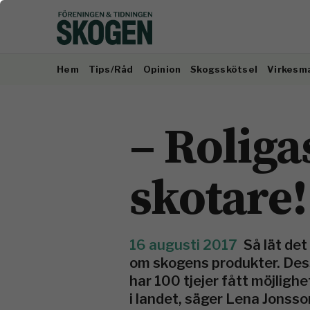
Hem
Tips/Råd
Opinion
Skogsskötsel
Virkesm
– Roliga
skotare!
16 augusti 2017
Så lät det
om skogens produkter. Dess
har 100 tjejer fått möjlighe
i landet, säger Lena Jonsso