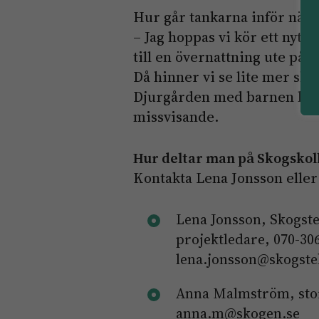
Hur går tankarna inför näst
– Jag hoppas vi kör ett nytt 
till en övernattning ute på 
Då hinner vi se lite mer sko
Djurgården med barnen hittad
missvisande.
Hur deltar man på Skogskoll 
Kontakta Lena Jonsson elle
Lena Jonsson, Skogste
projektledare, 070-30
lena.jonsson@skogste
Anna Malmström, stors
anna.m@skogen.se