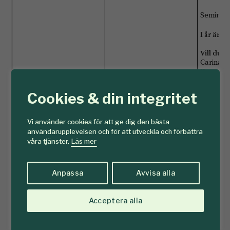
Seminari
I år är 
Vill du 
Carina D
Kommuni
031-708 8
Cookies & din integritet
Pressac
Som jour
Vi använder cookies för att ge dig den bästa
BILDER
användarupplevelsen och för att utveckla och förbättra
H.M. Kon
våra tjänster.
Läs mer
Svenska 
OM SVE
Anpassa
Avvisa alla
Svenska M
Läs mer
Acceptera alla