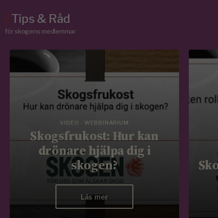
/
Tips & Råd
för skogens medlemmar
VIDEO - WEBBINARIUM
Skogsfrukost: Hur kan
drönare hjälpa dig i
skogen?
Sko
Läs mer