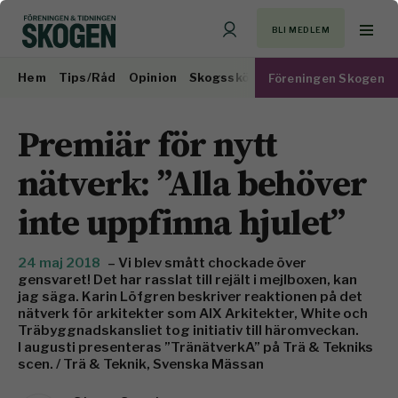
BLI MEDLEM
Hem
Tips/Råd
Opinion
Skogsskötsel
Virkesmarknad
Föreningen Skogen
Premiär för nytt
nätverk: ”Alla behöver
inte uppfinna hjulet”
24 maj 2018
– Vi blev smått chockade över
gensvaret! Det har rasslat till rejält i mejlboxen, kan
jag säga. Karin Löfgren beskriver reaktionen på det
nätverk för arkitekter som AIX Arkitekter, White och
Träbyggnadskansliet tog initiativ till häromveckan.
I augusti presenteras ”TränätverkA” på Trä & Tekniks
scen. / Trä & Teknik, Svenska Mässan