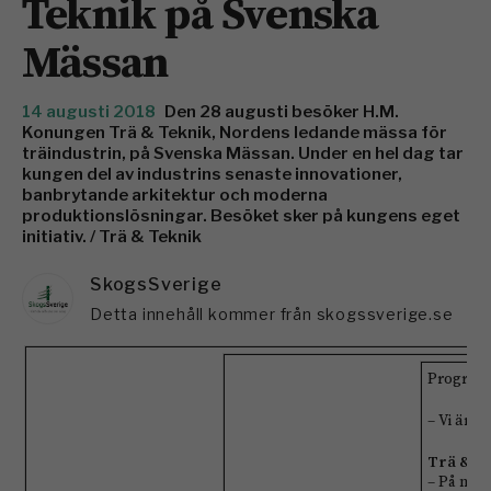
Teknik på Svenska
Mässan
14 augusti 2018
Den 28 augusti besöker H.M.
Konungen Trä & Teknik, Nordens ledande mässa för
träindustrin, på Svenska Mässan. Under en hel dag tar
kungen del av industrins senaste innovationer,
banbrytande arkitektur och moderna
produktionslösningar. Besöket sker på kungens eget
initiativ. / Trä & Teknik
SkogsSverige
Detta innehåll kommer från skogssverige.se
Programm
– Vi är 
Trä & Te
– På mäs