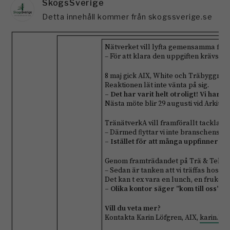
SkogsSverige
Detta innehåll kommer från skogssverige.se
Nätverket vill lyfta gemensamma fråg
– För att klara den uppgiften krävs a
8 maj gick AIX, White och Träbyggnad
Reaktionen lät inte vänta på sig.
– Det har varit helt otroligt! Vi har
Nästa möte blir 29 augusti vid Arkite
TränätverkA vill framförallt tackla p
– Därmed ﬂyttar vi inte branschens ge
– Istället för att många uppfinner hj
Genom framträdandet på Trä & Teknik 
– Sedan är tanken att vi träffas hos v
Det kan t ex vara en lunch, en frukos
– Olika kontor säger ”kom till oss” oc
Vill du veta mer?
Kontakta Karin Löfgren, AIX,
karin.lo