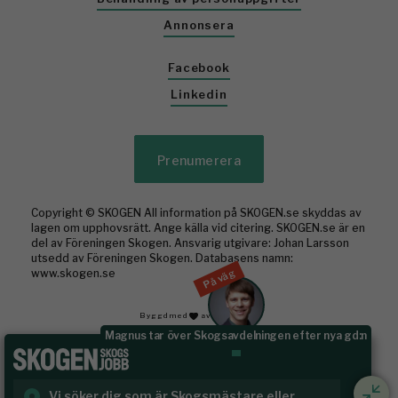
Annonsera
Facebook
Linkedin
Prenumerera
Copyright © SKOGEN All information på SKOGEN.se skyddas av
lagen om upphovsrätt. Ange källa vid citering. SKOGEN.se är en
del av Föreningen Skogen. Ansvarig utgivare: Johan Larsson
utsedd av Föreningen Skogen. Databasens namn:
På väg
www.skogen.se
Byggd med
av WonderFour
Johan vikar för Emma i norr
Vi söker dig som är Skogsmästare eller
Ru