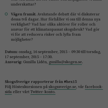
underskattar?
Vägen framåt.
Avslutande debatt där vi diskuterar
dessa två dagar. Hur förhåller vi oss till denna nya
verklighet? Vad har olika aktörer för roller och
ansvar för ett klimatanpassat skogsbruk? Vad gör
vi för att reducera risker och lyfta fram
möjligheter?
Datum:
onsdag, 16 september, 2015 – 09:30 till torsdag,
17 september, 2015 – 17:30.
Ansvarig:
Gunilla Lidén,
gunilla@skogen.se
.
SkogsSverige rapporterar från #hex15
Följ Höstexkursionen på
skogssverige.se
, vår
facebook-
sida
eller vårt
Twitter-konto.