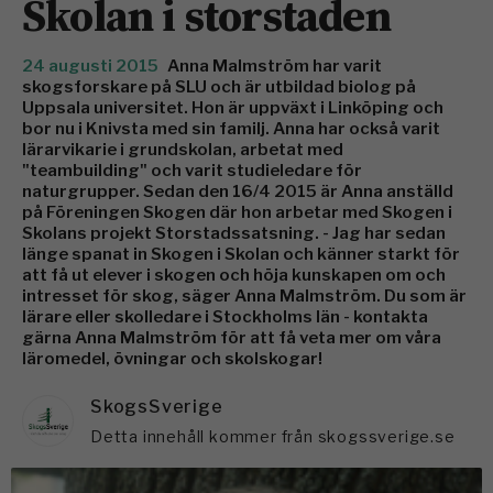
Skolan i storstaden
24 augusti 2015
Anna Malmström har varit
skogsforskare på SLU och är utbildad biolog på
Uppsala universitet. Hon är uppväxt i Linköping och
bor nu i Knivsta med sin familj. Anna har också varit
lärarvikarie i grundskolan, arbetat med
"teambuilding" och varit studieledare för
naturgrupper. Sedan den 16/4 2015 är Anna anställd
på Föreningen Skogen där hon arbetar med Skogen i
Skolans projekt Storstadssatsning. - Jag har sedan
länge spanat in Skogen i Skolan och känner starkt för
att få ut elever i skogen och höja kunskapen om och
intresset för skog, säger Anna Malmström. Du som är
lärare eller skolledare i Stockholms län - kontakta
gärna Anna Malmström för att få veta mer om våra
läromedel, övningar och skolskogar!
SkogsSverige
Detta innehåll kommer från skogssverige.se