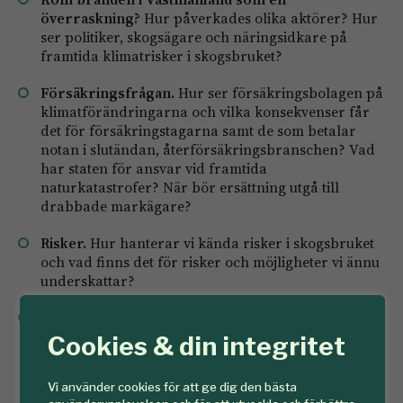
överraskning?
Hur påverkades olika aktörer? Hur
ser politiker, skogsägare och näringsidkare på
framtida klimatrisker i skogsbruket?
Försäkringsfrågan.
Hur ser försäkringsbolagen på
klimatförändringarna och vilka konsekvenser får
det för försäkringstagarna samt de som betalar
notan i slutändan, återförsäkringsbranschen? Vad
har staten för ansvar vid framtida
naturkatastrofer? När bör ersättning utgå till
drabbade markägare?
Risker.
Hur hanterar vi kända risker i skogsbruket
och vad finns det för risker och möjligheter vi ännu
underskattar?
Vägen framåt.
Avslutande debatt. Hur förhåller vi
oss till denna nya verklighet? Vad har olika aktörer
Cookies & din integritet
för roller och ansvar för ett klimatanpassat
skogsbruk? Vad gör vi för att reducera risker och
Vi använder cookies för att ge dig den bästa
lyfta fram möjligheter?