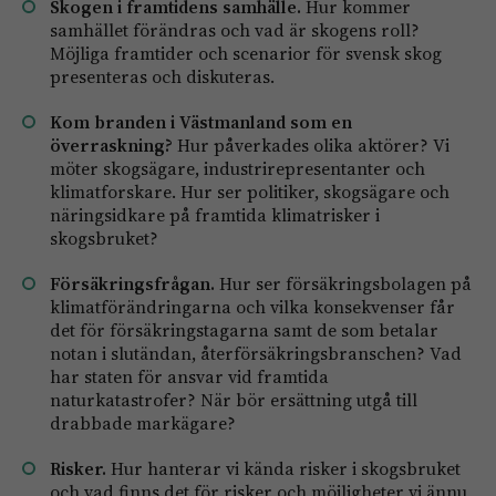
Skogen i framtidens samhälle.
Hur kommer
samhället förändras och vad är skogens roll?
Möjliga framtider och scenarior för svensk skog
presenteras och diskuteras.
Kom branden i Västmanland som en
överraskning?
Hur påverkades olika aktörer? Vi
möter skogsägare, industrirepresentanter och
klimatforskare. Hur ser politiker, skogsägare och
näringsidkare på framtida klimatrisker i
skogsbruket?
Försäkringsfrågan.
Hur ser försäkringsbolagen på
klimatförändringarna och vilka konsekvenser får
det för försäkringstagarna samt de som betalar
notan i slutändan, återförsäkringsbranschen? Vad
har staten för ansvar vid framtida
naturkatastrofer? När bör ersättning utgå till
drabbade markägare?
Risker.
Hur hanterar vi kända risker i skogsbruket
och vad finns det för risker och möjligheter vi ännu