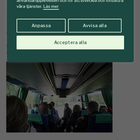
användarupplevelsen och för att utveckla och förbättra
våra tjänster.
Läs mer
Den 16 september inleddes dagen med registrering
på Sätra Brunn där deltagarna också hade sin logi.
Herman Sundqvist, skogschef Sveaskog tillika
Anpassa
Avvisa alla
styrelseordförande för Föreningen Skogen och
Marie Larsson-Stern, forskningschef Skogforsk och
Acceptera alla
styrelsemedlem för Föreningen Skogen hälsade
deltagarna välkomna.