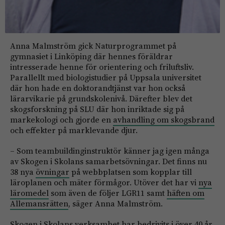
Anna Malmström gick Naturprogrammet på
gymnasiet i Linköping där hennes föräldrar
intresserade henne för orientering och friluftsliv.
Parallellt med biologistudier på Uppsala universitet
där hon hade en doktorandtjänst var hon också
lärarvikarie på grundskolenivå. Därefter blev det
skogsforskning på SLU där hon inriktade sig på
markekologi och gjorde en
avhandling om skogsbrand
och effekter på marklevande djur.
– Som teambuildinginstruktör känner jag igen många
av Skogen i Skolans samarbetsövningar. Det finns nu
38 nya
övningar
på webbplatsen som kopplar till
läroplanen och mäter förmågor. Utöver det har vi
nya
läromedel
som även de följer LGR11 samt
häften om
Allemansrätten
, säger Anna Malmström.
Skogen i Skolans verksamhet har bedrivits i över 40 år