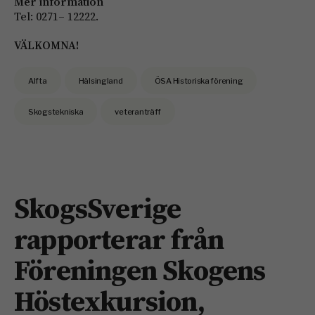
Mer information
Tel: 0271– 12222.
VÄLKOMNA!
Alfta
Hälsingland
ÖSA Historiska förening
Skogstekniska
veteranträff
SkogsSverige
rapporterar från
Föreningen Skogens
Höstexkursion,