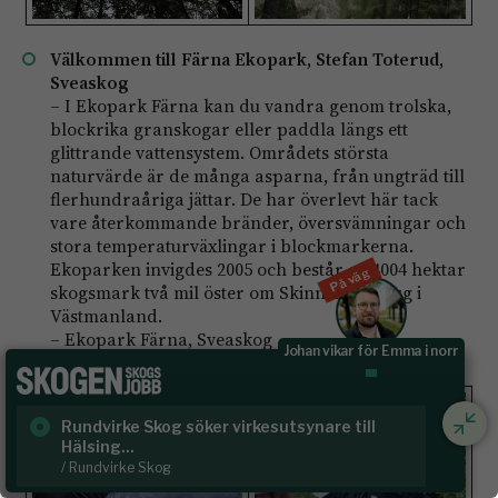
Välkommen till Färna Ekopark, Stefan Toterud,
Sveaskog
– I Ekopark Färna kan du vandra genom trolska,
blockrika granskogar eller paddla längs ett
glittrande vattensystem. Områdets största
naturvärde är de många asparna, från ungträd till
flerhundraåriga jättar. De har överlevt här tack
vare återkommande bränder, översvämningar och
stora temperaturväxlingar i blockmarkerna.
Ekoparken invigdes 2005 och består av 4004 hektar
På väg
skogsmark två mil öster om Skinnskatteberg i
Västmanland.
– Ekopark Färna, Sveaskog
Johan vikar för Emma i norr
Rundvirke Skog söker virkesutsynare till
Sk
Hälsing...
/ S
/ Rundvirke Skog