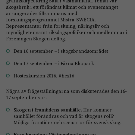
grannskapet kring Sala i Västmanland. Temat var
skogsbruk i ett förändrat klimat och evenemanget
arrangerades tillsammans med
forskningsprogrammet Mistra-SWECIA.
Representanter från forskning, näringsliv och
myndigheter samt riksdagspolitiker och medlemmar i
Föreningen Skogen deltog.
Den 16 september – i skogsbrandsområdet
Den 17 september – i Färna Ekopark
Höstexkursion 2016, #hex16
Några av frågeställningarna som diskuterades den 16-
17 september var:
Skogen i framtidens samhälle.
Hur kommer
samhället förändras och vad är skogens roll?
Möjliga framtider och scenarior för svensk skog.
Kom branden i Västmanland som en