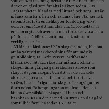
som en överraskning, berättade Per Andersson som
driver en gård som funnits i släkten sedan 1539.
Tacksamheten blandas med lättnad och sorg. Det är
många känslor på en och samma gång. När jag fick
se området från en helikopter förstod jag vilket
oerhört område det handlar om. 12 000 hektar är
en enorm yta och även om man försöker visualisera
på sitt sätt så blir det en annan sak när man
verkligen ser det.
– Vi får dra lärdomar ifrån skogsbranden, bl.a om
att ha vakt vid markberedning för att undvika
gnistbildning, sa Karin Perers, ordförande
Mellanskog. Att äga skog har många bottnar. I
skogen finns gångna generationers arbete som
skapat dagens skogar. Och det är i de välskötta
äldre skogarna som allmänhet och turister vill
ströva, inte i snåriga naturskogar. I skogsägandet
finns också förhoppningarna om framtiden, att
lämna över välskötta skogar till barn och
barnbarn. Karin driver med sin syster en dalagård
som tillhör familjen sedan 1500-talet.