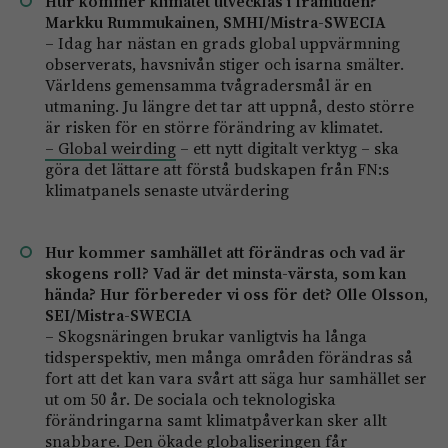
Hur kommer klimatet utvecklas i framtiden?
Markku Rummukainen, SMHI/Mistra-­SWECIA
– Idag har nästan en grads global uppvärmning
observerats, havsnivån stiger och isarna smälter.
Världens gemensamma tvågradersmål är en
utmaning. Ju längre det tar att uppnå, desto större
är risken för en större förändring av klimatet.
– Global weirding
– ett nytt digitalt verktyg – ska
göra det lättare att förstå budskapen från FN:s
klimatpanels senaste utvärdering
Hur kommer samhället att förändras och vad är
skogens roll? Vad är det minsta-­värsta, som kan
hända? Hur förbereder vi oss för det? Olle Olsson,
SEI/Mistra-­SWECIA
– Skogsnäringen brukar vanligtvis ha långa
tidsperspektiv, men många områden förändras så
fort att det kan vara svårt att säga hur samhället ser
ut om 50 år. De sociala och teknologiska
förändringarna samt klimatpåverkan sker allt
snabbare. Den ökade globaliseringen får