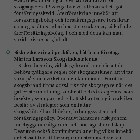
skogsägaren. I Sverige har vi i allmänhet ett gott
försäkringsskydd. Återförsäkring innebär att
försäkringsbolag och försäkringsgivare försäkrar
sina egna åtaganden hos större aktörer, så kallade
återförsäkringsbolag. I och med detta kan man
sprida riskerna globalt.
Riskreducering i praktiken, hållbara företag.
Mårten Larsson Skogsindustrierna
–
Riskreducering vid skogsbrand innebär att det
behövs tydligare regler för skogsmaskiner, att vi tar
vara på stormvirket och en kontinuitet.
Förutom
skogsbrand finns också risk för skogsägare när det
gäller stormfällning, snöbrott och skadegörare som
insekter, svampar och vilt.
Riskhantering i praktiken
består av strategier som omfattar
skogsskötselhandböcker, ledningssystem och
försäkringspolicy.
Operativt hanteras risk genom
förebyggande åtgärder och nödlägesberedskap.
Dessutom också kontinuitetsplanering vilket innebär
arbetssätt för att försörja industrin med virke i