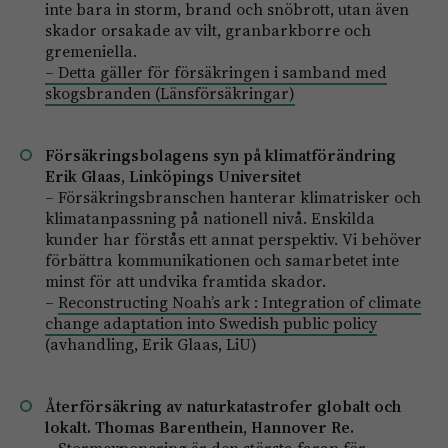
inte bara in storm, brand och snöbrott, utan även
skador orsakade av vilt, granbarkborre och
gremeniella.
– Detta gäller för försäkringen i samband med
skogsbranden (Länsförsäkringar)
Försäkringsbolagens syn på klimatförändring
Erik Glaas, Linköpings Universitet
– Försäkringsbranschen hanterar klimatrisker och
klimatanpassning på nationell nivå. Enskilda
kunder har förstås ett annat perspektiv. Vi behöver
förbättra kommunikationen och samarbetet inte
minst för att undvika framtida skador.
–
Reconstructing Noah’s ark : Integration of climate
change adaptation into Swedish public policy
(avhandling, Erik Glaas, LiU)
Återförsäkring av naturkatastrofer globalt och
lokalt. Thomas Barenthein, Hannover Re.
– Stormexponering är den största faran för