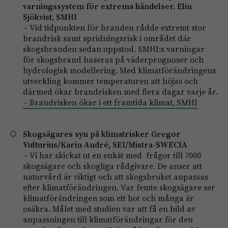
varningssystem för extrema händelser. Elin
Sjökvist, SMHI
– Vid tidpunkten för branden rådde extremt stor
brandrisk samt spridningsrisk i området där
skogsbranden sedan uppstod. SMHI:s varningar
för skogsbrand baseras på väderprognoser och
hydrologisk modellering. Med klimatförändringens
utveckling kommer temperaturen att höjas och
därmed ökar brandrisken med flera dagar varje år.
– Brandrisken ökar i ett framtida klimat, SMHI
Skogsägares syn på klimatrisker Gregor
Vulturius/Karin André, SEI/Mistra-­SWECIA
– Vi har skickat ut en enkät med frågor till 7000
skogsägare och skogliga rådgivare. De anser att
naturvård är viktigt och att skogsbruket anpassas
efter klimatförändringen. Var femte skogsägare ser
klimatförändringen som ett hot och många är
osäkra. Målet med studien var att få en bild av
anpassningen till klimatförändringar för den