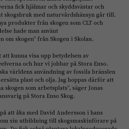
verna fick hjälmar och skyddsvästar och
 skogsbruk med naturvårdshänsyn går till.
 nya produkter från skogen som CLT och
delse hade man använt
n om skogen” från Skogen i Skolan.
t att kunna visa upp betydelsen av
elverna och hur vi jobbar på Stora Enso.
inska världens användning av fossila bränslen
rsätta plast och olja. Jag hoppas därför att
ha skogen som arbetsplats”, säger Jonas
svarig på Stora Enso Skog.
a på att åka med David Andersson i hans
om sin utbildning till skogsmaskinförare på
um. De fick också plantera lokalproducerade