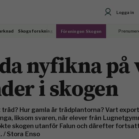
Logga in
arknad
Skogsforskning
Prenumer
Föreningen Skogen
da nyfikna på 
der i skogen
t träd? Hur gamla är trädplantorna? Vart expor
nga, liksom svaren, när elever från Lugnetgym
te skogen utanför Falun och därefter fortsatte
 / Stora Enso