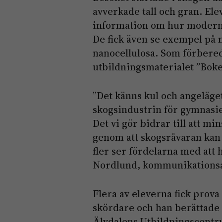
avverkade tall och gran. Ele
information om hur modernt
De fick även se exempel på
nanocellulosa. Som förbere
utbildningsmaterialet ”Boke
”Det känns kul och angeläge
skogsindustrin för gymnasie
Det vi gör bidrar till att m
genom att skogsråvaran kan e
fler ser fördelarna med att 
Nordlund, kommunikationsan
Flera av eleverna fick prov
skördare och han berättade 
Älvdalens Utbildningscentr