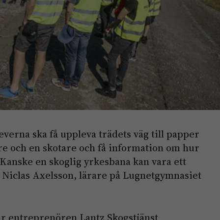
verna ska få uppleva trädets väg till papper
are och en skotare och få information om hur
 Kanske en skoglig yrkesbana kan vara ett
r Niclas Axelsson, lärare på Lugnetgymnasiet
är entreprenören Lantz Skogstjänst