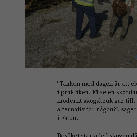
”Tanken med dagen är att ele
i praktiken. Få se en skörd
modernt skogsbruk går till.
alternativ för någon?”, säge
i Falun.
Besöket startade i skogen d