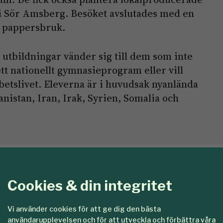
n i Sör Amsberg. Besöket avslutades med en
s pappersbruk.
tbildningar vänder sig till dem som inte
ett nationellt gymnasieprogram eller vill
arbetslivet. Eleverna är i huvudsak nyanlända
istan, Iran, Irak, Syrien, Somalia och
Cookies & din integritet
Vi använder cookies för att ge dig den bästa
användarupplevelsen och för att utveckla och förbättra våra