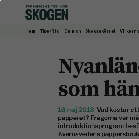
Hem
Tips/Råd
Opinion
Skogsskötsel
Virkesm
Nyanlän
som hän
18 maj 2018
Vad kostar et
papperet? Frågorna var må
introduktionsprogram besök
Kvarnsvedens pappersbruk.