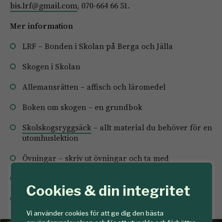
bis.lrf@gmail.com
, 070-664 66 51.
Mer information
LRF – Bonden i Skolan på Berga och Jälla
Skogen i Skolan
Allemansrätten
– affisch och läromedel
Boken om skogen
– en grundbok
Skolskogsryggsäck
– allt material du behöver för en
utomhuslektion
Övningar
– skriv ut övningar och ta med
Övningshäften
– från förskola till årskurs 9
Cookies & din integritet
Faktasidor
– om skog och svenska träd
Vi använder cookies för att ge dig den bästa