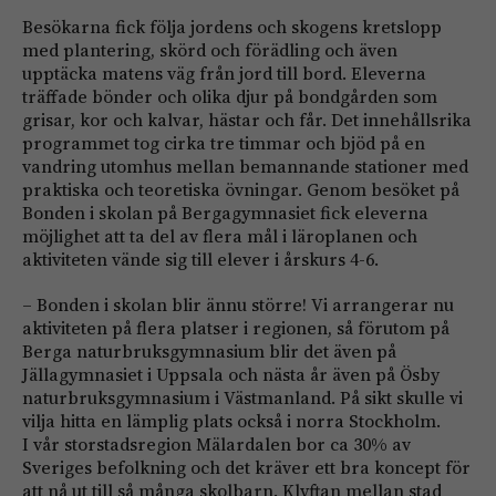
Besökarna fick följa jordens och skogens kretslopp
med plantering, skörd och förädling och även
upptäcka matens väg från jord till bord. Eleverna
träffade bönder och olika djur på bondgården som
grisar, kor och kalvar, hästar och får. Det innehållsrika
programmet tog cirka tre timmar och bjöd på en
vandring utomhus mellan bemannande stationer med
praktiska och teoretiska övningar. Genom besöket på
Bonden i skolan på Bergagymnasiet fick eleverna
möjlighet att ta del av flera mål i läroplanen och
aktiviteten vände sig till elever i årskurs 4-6.
– Bonden i skolan blir ännu större! Vi arrangerar nu
aktiviteten på flera platser i regionen, så förutom på
Berga naturbruksgymnasium blir det även på
Jällagymnasiet i Uppsala och nästa år även på Ösby
naturbruksgymnasium i Västmanland. På sikt skulle vi
vilja hitta en lämplig plats också i norra Stockholm.
I vår storstadsregion Mälardalen bor ca 30% av
Sveriges befolkning och det kräver ett bra koncept för
att nå ut till så många skolbarn. Klyftan mellan stad