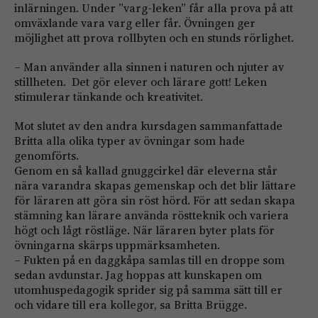
inlärningen. Under ”varg-leken” får alla prova på att
omväxlande vara varg eller får. Övningen ger
möjlighet att prova rollbyten och en stunds rörlighet.
– Man använder alla sinnen i naturen och njuter av
stillheten. Det gör elever och lärare gott! Leken
stimulerar tänkande och kreativitet.
Mot slutet av den andra kursdagen sammanfattade
Britta alla olika typer av övningar som hade
genomförts.
Genom en så kallad gnuggcirkel där eleverna står
nära varandra skapas gemenskap och det blir lättare
för läraren att göra sin röst hörd. För att sedan skapa
stämning kan lärare använda röstteknik och variera
högt och lågt röstläge. När läraren byter plats för
övningarna skärps uppmärksamheten.
– Fukten på en daggkåpa samlas till en droppe som
sedan avdunstar. Jag hoppas att kunskapen om
utomhuspedagogik sprider sig på samma sätt till er
och vidare till era kollegor, sa Britta Brügge.