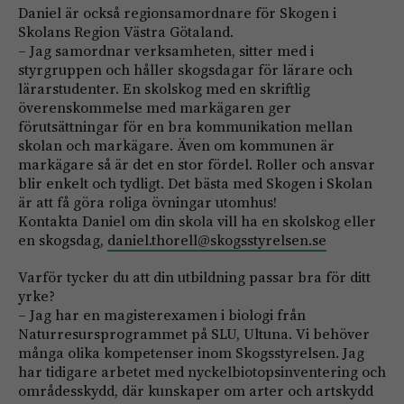
Daniel är också regionsamordnare för Skogen i
Skolans Region Västra Götaland.
– Jag samordnar verksamheten, sitter med i
styrgruppen och håller skogsdagar för lärare och
lärarstudenter. En skolskog med en skriftlig
överenskommelse med markägaren ger
förutsättningar för en bra kommunikation mellan
skolan och markägare. Även om kommunen är
markägare så är det en stor fördel. Roller och ansvar
blir enkelt och tydligt. Det bästa med Skogen i Skolan
är att få göra roliga övningar utomhus!
Kontakta Daniel om din skola vill ha en skolskog eller
en skogsdag,
daniel.thorell@skogsstyrelsen.se
Varför tycker du att din utbildning passar bra för ditt
yrke?
– Jag har en magisterexamen i biologi från
Naturresursprogrammet på SLU, Ultuna. Vi behöver
många olika kompetenser inom Skogsstyrelsen. Jag
har tidigare arbetet med nyckelbiotopsinventering och
områdesskydd, där kunskaper om arter och artskydd