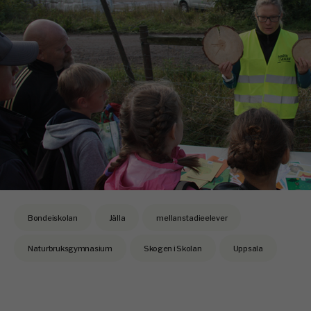
Bondeiskolan
Jälla
mellanstadieelever
Naturbruksgymnasium
Skogen i Skolan
Uppsala