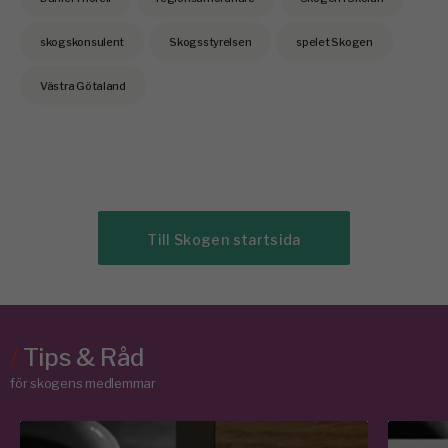
skogskonsulent
Skogsstyrelsen
spelet Skogen
Västra Götaland
Till Skogen startsida
/
Tips & Råd
för skogens medlemmar