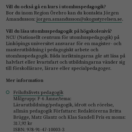
Vill du också gå en kurs i utomhuspedagogik?
Bor du inom Region Örebro kan du kontakta Jörgen
Amandusson:
jorgen.amandusson@skogsstyrelsen.se
.
Vill du läsa utomhuspedagogik på högskolenivå?
NCU (Nationellt centrum för utomhuspedagogik) på
Linköpings universitet ansvarar för en magister- och
masterutbildning i pedagogiskt arbete och
utomhuspedagogik. Båda inriktningarna går att läsa på
halvfart eller kvartsfart och utbildningarna vänder sig
till förskollärare, lärare eller specialpedagoger.
Mer information
Friluftslivets pedagogik
Målgrupp: F-6 Ämne/tema:
Lärarutbildning/pedagogik, idrott och rörelse,
allmän pedagogik Författare: Redaktörerna Britta
Brügge, Matz Glantz och Klas Sandell Pris ex moms:
317,92 kr
ISBN: 978-91-47-10003-3