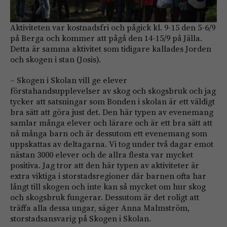
Aktiviteten var kostnadsfri och pågick kl. 9-15 den 5-6/9
på Berga och kommer att pågå den 14-15/9 på Jälla.
Detta är samma aktivitet som tidigare kallades Jorden
och skogen i stan (Josis).
– Skogen i Skolan vill ge elever
förstahandsupplevelser av skog och skogsbruk och jag
tycker att satsningar som Bonden i skolan är ett väldigt
bra sätt att göra just det. Den här typen av evenemang
samlar många elever och lärare och är ett bra sätt att
nå många barn och är dessutom ett evenemang som
uppskattas av deltagarna. Vi tog under två dagar emot
nästan 3000 elever och de allra flesta var mycket
positiva. Jag tror att den här typen av aktiviteter är
extra viktiga i storstadsregioner där barnen ofta har
långt till skogen och inte kan så mycket om hur skog
och skogsbruk fungerar. Dessutom är det roligt att
träffa alla dessa ungar, säger Anna Malmström,
storstadsansvarig på Skogen i Skolan.