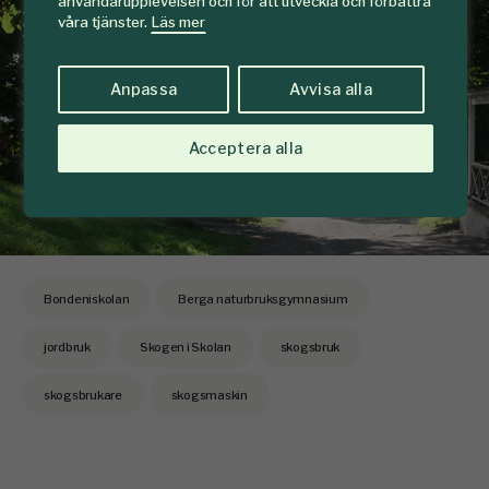
användarupplevelsen och för att utveckla och förbättra
våra tjänster.
Läs mer
Anpassa
Avvisa alla
Acceptera alla
Bondeniskolan
Berga naturbruksgymnasium
jordbruk
Skogen i Skolan
skogsbruk
skogsbrukare
skogsmaskin