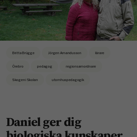
Britta Brügge
Jörgen Amandusson
lärare
Örebro
pedagog
regionsamordnare
Skogen i Skolan
utomhuspedagogik
Daniel ger dig
biologiska kunskaper