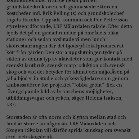
kommunpolitiker från de flesta partier,
grundskoledirektören och gymnasiedirektörern,
kostchefer mfl. Erik Pelling (s) och grundskolechef
Ingela Hamlin, Uppsala kommun och Per Pettersson
styrelseordförande, LRF Mälardalen talade. Efter detta
bjöds det på en guidad rundtur på områdets olika
stationer och sedan avslutade vi men lunch i
skolrestaurangen där det bjöds på lokalproducerat
kött från gården Den stora uppslutningen tyder på
vikten av denna typ av aktiviteter som ger kontakt med
svenskt lantbruk, svensk matproduktion och svensk
skog och vad det betyder för klimat och miljö.Även på
Jälla bjöd vi in Studie och yrkesvägledare som genom
ambassadörer för projektet ”Jobba grönt” fick en
övergripande bild av branschens möjligheter,
utbildningsvägar och yrken, säger Helena Isakson,
LRF.
Storstaden är ofta norm och klyftan mellan stad och
land är större än någonsin. LRF Mälardalen och
Skogen i Skolan vill därför sprida kunskap om svenskt
jord- och skogsbruk.