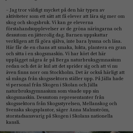
– Jag tror väldigt mycket på den här typen av
aktiviteter som ett sätt att få elever att lära sig mer om
skog och skogsbruk. Vi kan ge eleverna
förstahandsupplevelser av de gröna näringarna och
dessutom en jätterolig dag. Barnen uppskattar
verkligen att få göra själva, inte bara lyssna och läsa.
Här får de en chans att smaka, lukta, plantera en gran
och sitta i en skogsmaskin. Vi har kört det här
upplägget några år på Berga naturbruksgymnasium
redan och det är kul att det sprider sig och att vi nu
även finns norr om Stockholm. Det är också härligt att
så många från skogssektorn ställer upp. På Jälla hade
vi personal från Skogen i Skolan och Jälla
naturbruksgymnasium som visade upp sin
skogsmaskin. Dessutom representanter från
skogssektorn från Skogsstyrelsen, Mellanskog och
Svenska skogsplantor, säger Anna Malmström,
storstadsansvarig på Skogen i Skolans nationella
kansli.