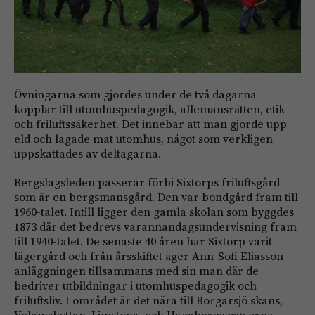
Övningarna som gjordes under de två dagarna
kopplar till utomhuspedagogik, allemansrätten, etik
och friluftssäkerhet. Det innebar att man gjorde upp
eld och lagade mat utomhus, något som verkligen
uppskattades av deltagarna.
Bergslagsleden passerar förbi Sixtorps friluftsgård
som är en bergsmansgård. Den var bondgård fram till
1960-talet. Intill ligger den gamla skolan som byggdes
1873 där det bedrevs varannandagsundervisning fram
till 1940-talet. De senaste 40 åren har Sixtorp varit
lägergård och från årsskiftet äger Ann-Sofi Eliasson
anläggningen tillsammans med sin man där de
bedriver utbildningar i utomhuspedagogik och
friluftsliv. I området är det nära till Borgarsjö skans,
Velamshyttan, Limstens- och Hagabergsgruvorna.