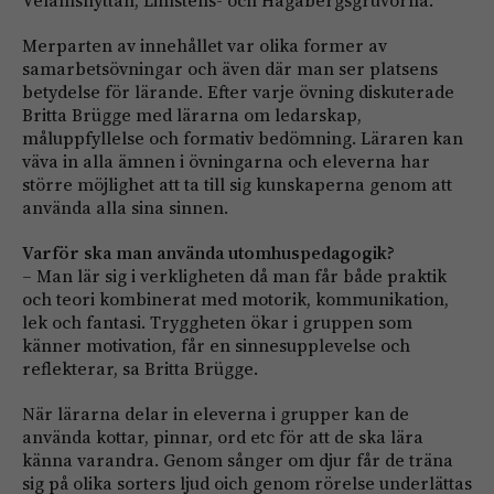
Merparten av innehållet var olika former av
samarbetsövningar och även där man ser platsens
betydelse för lärande. Efter varje övning diskuterade
Britta Brügge med lärarna om ledarskap,
måluppfyllelse och formativ bedömning. Läraren kan
väva in alla ämnen i övningarna och eleverna har
större möjlighet att ta till sig kunskaperna genom att
använda alla sina sinnen.
Varför ska man använda utomhuspedagogik?
– Man lär sig i verkligheten då man får både praktik
och teori kombinerat med motorik, kommunikation,
lek och fantasi. Tryggheten ökar i gruppen som
känner motivation, får en sinnesupplevelse och
reflekterar, sa Britta Brügge.
När lärarna delar in eleverna i grupper kan de
använda kottar, pinnar, ord etc för att de ska lära
känna varandra. Genom sånger om djur får de träna
sig på olika sorters ljud oich genom rörelse underlättas