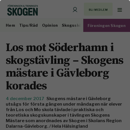
BLI MEDLEM
Hem
Tips/Råd
Opinion
Skogsskötsel
Virkesmarknad
Föreningen Skogen
Los mot Söderhamn i
skogstävling – Skogens
mästare i Gävleborg
korades
4 december 2017
Skogens mästare i Gävleborg
utsågs för första gången under måndagen när elever
från Los och Mo skola tävlade i praktiska och
teoretiska skogskunskaper i tävlingen Skogens
Mästare som anordnades av Skogen i Skolans Region
Dalarna-Gävleborg. / Hela Hälsingland