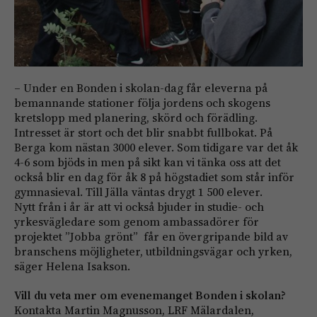
– Under en Bonden i skolan-dag får eleverna på
bemannande stationer följa jordens och skogens
kretslopp med planering, skörd och förädling.
Intresset är stort och det blir snabbt fullbokat. På
Berga kom nästan 3000 elever. Som tidigare var det åk
4-6 som bjöds in men på sikt kan vi tänka oss att det
också blir en dag för åk 8 på högstadiet som står inför
gymnasieval. Till Jälla väntas drygt 1 500 elever.
Nytt från i år är att vi också bjuder in studie- och
yrkesvägledare som genom ambassadörer för
projektet ”Jobba grönt” får en övergripande bild av
branschens möjligheter, utbildningsvägar och yrken,
säger Helena Isakson.
Vill du veta mer om evenemanget Bonden i skolan?
Kontakta Martin Magnusson, LRF Mälardalen,