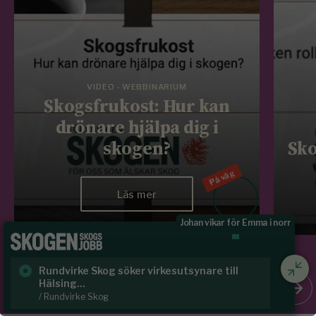
VIDEO - WEBBINARIUM
Skogsfrukost: Hur kan
drönare hjälpa dig i
skogen?
Sko
På väg
Läs mer
Johan vikar för Emma i norr
Rundvirke Skog söker virkesutsynare till
Sk
Hälsing...
/ S
/ Rundvirke Skog