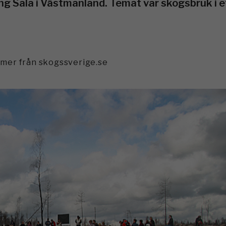
ng Sala i Västmanland. Temat var skogsbruk i e
mmer från skogssverige.se