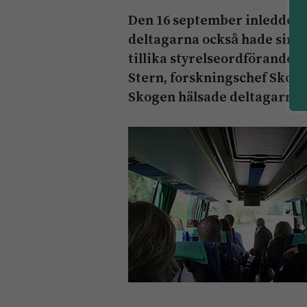
Den 16 september inleddes 
deltagarna också hade sin 
tillika styrelseordförande 
Stern, forskningschef Skog
Skogen hälsade deltagarna