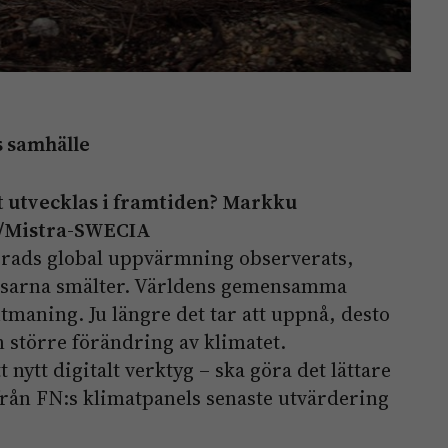
s samhälle
 utvecklas i framtiden? Markku
Mistra-­SWECIA
grads global uppvärmning observerats,
 isarna smälter. Världens gemensamma
tmaning. Ju längre det tar att uppnå, desto
n större förändring av klimatet.
t nytt digitalt verktyg – ska göra det lättare
från FN:s klimatpanels senaste utvärdering