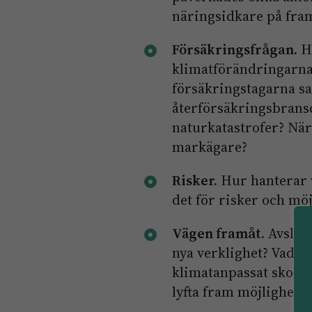
näringsidkare på fram
Försäkringsfrågan.
Hu
klimatförändringarna 
försäkringstagarna sa
återförsäkringsbransc
naturkatastrofer? När
markägare?
Risker.
Hur hanterar v
det för risker och mö
Vägen framåt.
Avsluta
nya verklighet? Vad ha
klimatanpassat skogsb
lyfta fram möjligheter