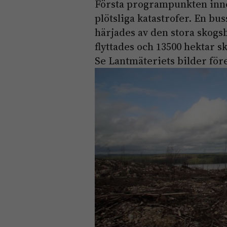
Första programpunkten inne
plötsliga katastrofer. En b
härjades av den stora skogsb
flyttades och 13500 hektar s
Se Lantmäteriets bilder för