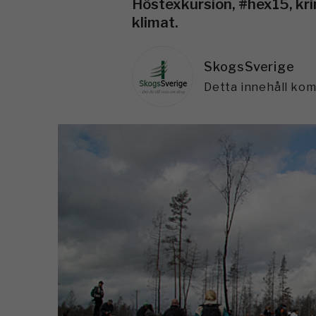
Höstexkursion, #hex15, kri
klimat.
SkogsSverige
Detta innehåll ko