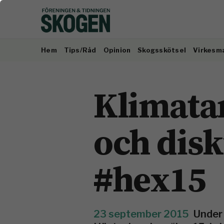
Hem
Tips/Råd
Opinion
Skogsskötsel
Virkesm
Klimata
och dis
#hex15
23 september 2015
Under