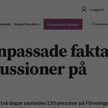
Logga in
arknad
Skogsforskning
Prenumer
Föreningen Skogen
npassade fakt
kussioner på
 två dagar samlades 130 personer på Förening