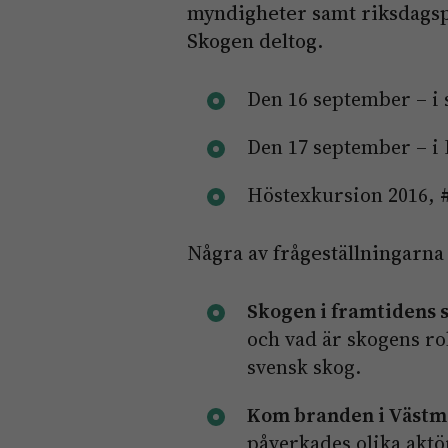
myndigheter samt riksdags
Skogen deltog.
Den 16 september – i
Den 17 september – i
Höstexkursion 2016, 
Några av frågeställningarna
Skogen i framtidens 
och vad är skogens ro
svensk skog.
Kom branden i Västm
påverkades olika aktö