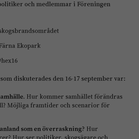
politiker och medlemmar i Föreningen
 skogsbrandsområdet
 Färna Ekopark
#hex16
 som diskuterades den 16-17 september var:
samhälle.
Hur kommer samhället förändras
ll? Möjliga framtider och scenarior för
anland som en överraskning?
Hur
rer? Hur ser politiker, skogsägare och