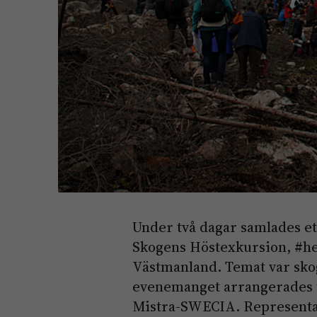
Under två dagar samlades e
Skogens Höstexkursion, #hex
Västmanland. Temat var skog
evenemanget arrangerades
Mistra-SWECIA. Representan