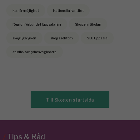
karriärmöjlighet
Nationella kansliet
Regionförbundet Uppsala län
Skogen i Skolan
skogliga yrken
skogssektorn
SLU Uppsala
studie- och yrkesvägledare
Till Skogen startsida
/
Tips & Råd