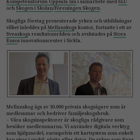
Kompetensforum Uppsala län
i samarbete med
SLU
och
Skogen i Skolan
/
Föreningen Skogen
.
Skogliga företag presenterade yrken och utbildningar
vilket inleddes på
Mellanskog
s kontor, fortsatte i ett av
Sveaskog
s resultatområden och avslutades på
Stora
Enso
s innovationscenter i Sickla.
Mellanskog ägs av 30.000 privata skogsägare som är
medlemmar och bedriver familjeskogsbruk.
– Våra skogsinspektorer är skogliga rådgivare som
besöker medlemmarna. Vi använder digitala verktyg
som hjälpmedel, exempelvis ett kartsystem som enkelt
kan visas i mobil, platta eller dator. De yrken som finns