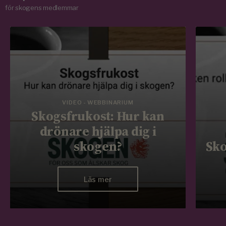
för skogens medlemmar
VIDEO - WEBBINARIUM
Skogsfrukost: Hur kan
drönare hjälpa dig i
skogen?
Sko
Läs mer