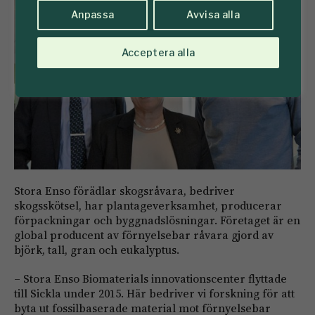
Anpassa
Avvisa alla
Acceptera alla
Stora Enso förädlar skogsråvara, bedriver
skogsskötsel, har plantageverksamhet, producerar
förpackningar och byggnadslösningar. Företaget är en
global producent av förnyelsebar råvara gjord av
björk, tall, gran och eukalyptus.
– Stora Enso Biomaterials innovationscenter flyttade
till Sickla under 2015. Här bedriver vi forskning för att
byta ut fossilbaserade material mot förnyelsebar