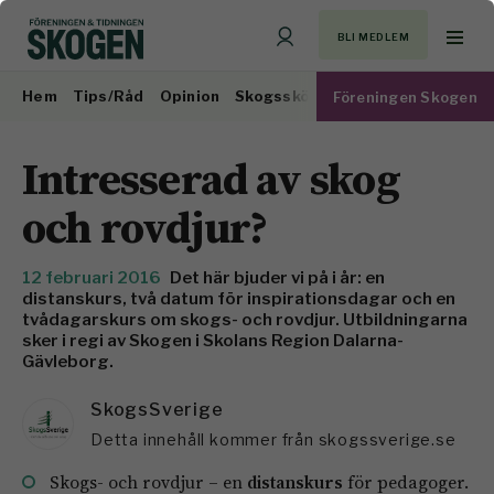
BLI MEDLEM
Hem
Tips/Råd
Opinion
Skogsskötsel
Virkesmarknad
Föreningen Skogen
Intresserad av skog
och rovdjur?
12 februari 2016
Det här bjuder vi på i år: en
distanskurs, två datum för inspirationsdagar och en
tvådagarskurs om skogs- och rovdjur. Utbildningarna
sker i regi av Skogen i Skolans Region Dalarna-
Gävleborg.
SkogsSverige
Detta innehåll kommer från skogssverige.se
Skogs- och rovdjur – en
distanskurs
för pedagoger.