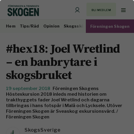
BLI MEDLEM
Hem
Tips/Råd
Opinion
Skogsskötsel
Virkesmarknad
Föreningen Skogen
#hex18: Joel Wretlind
– en banbrytare i
skogsbruket
19 september 2018
Föreningen Skogens
Höstexkursion 2018 inleds med historien om
trakthyggets fader Joel Wretlind och dagarna
tillbringas i hans fotspår i Malå och Lycksele. Utöver
Föreningen Skogen är Sveaskog exkursionsvärd. /
Föreningen Skogen
SkogsSverige