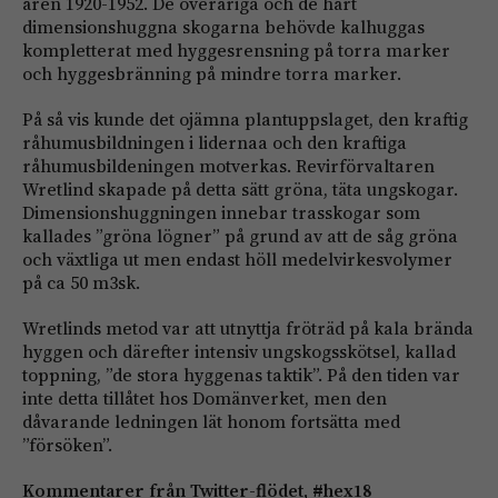
åren 1920-1952. De överåriga och de hårt
dimensionshuggna skogarna behövde kalhuggas
kompletterat med hyggesrensning på torra marker
och hyggesbränning på mindre torra marker.
På så vis kunde det ojämna plantuppslaget, den kraftig
råhumusbildningen i lidernaa och den kraftiga
råhumusbildeningen motverkas. Revirförvaltaren
Wretlind skapade på detta sätt gröna, täta ungskogar.
Dimensionshuggningen innebar trasskogar som
kallades ”gröna lögner” på grund av att de såg gröna
och växtliga ut men endast höll medelvirkesvolymer
på ca 50 m3sk.
Wretlinds metod var att utnyttja fröträd på kala brända
hyggen och därefter intensiv ungskogsskötsel, kallad
toppning, ”de stora hyggenas taktik”. På den tiden var
inte detta tillåtet hos Domänverket, men den
dåvarande ledningen lät honom fortsätta med
”försöken”.
Kommentarer från Twitter-flödet, #hex18