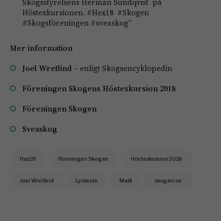
Skogsstyrelsens Herman Sundqvist på
Höstexkursionen. #Hex18 #Skogen
#Skogsföreningen #sveaskog”
Mer information
Joel Wretlind
– enligt Skogsencyklopedin
Föreningen Skogens Höstexkursion 2018
Föreningen Skogen
Sveaskog
Hex18
Föreningen Skogen
Höstexkursion 2018
Joel Wretlind
Lycksele
Malå
skogen.se