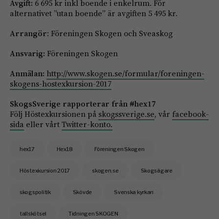
Avgift:
6 695 kr inkl boende i enkelrum. För
alternativet ”utan boende” är avgiften 5 495 kr.
Arrangör
: Föreningen Skogen och Sveaskog
Ansvarig:
Föreningen Skogen
Anmälan:
http://www.skogen.se/formular/foreningen-
skogens-hostexkursion-2017
SkogsSverige rapporterar från #hex17
Följ Höstexkursionen på
skogssverige.se
, vår
facebook-
sida
eller vårt
Twitter-konto.
hex17
Hex18
Föreningen Skogen
Höstexkursion 2017
skogen.se
Skogsägare
skogspolitik
Skövde
Svenska kyrkan
tallskötsel
Tidningen SKOGEN