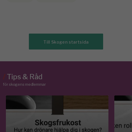
Till Skogen startsida
/
Tips & Råd
för skogens medlemmar