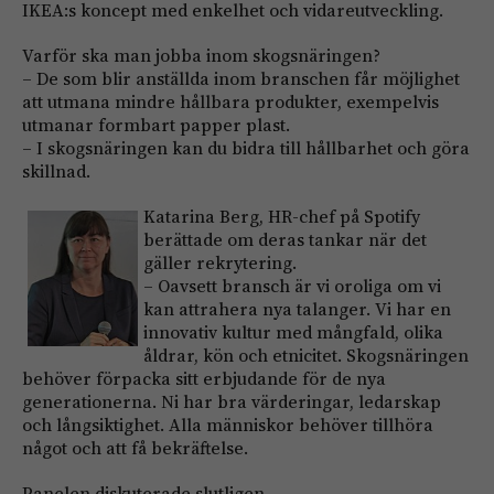
IKEA:s koncept med enkelhet och vidareutveckling.
Varför ska man jobba inom skogsnäringen?
– De som blir anställda inom branschen får möjlighet
att utmana mindre hållbara produkter, exempelvis
utmanar formbart papper plast.
– I skogsnäringen kan du bidra till hållbarhet och göra
skillnad.
Katarina Berg, HR-chef på Spotify
berättade om deras tankar när det
gäller rekrytering.
– Oavsett bransch är vi oroliga om vi
kan attrahera nya talanger. Vi har en
innovativ kultur med mångfald, olika
åldrar, kön och etnicitet. Skogsnäringen
behöver förpacka sitt erbjudande för de nya
generationerna. Ni har bra värderingar, ledarskap
och långsiktighet. Alla människor behöver tillhöra
något och att få bekräftelse.
Panelen diskuterade slutligen