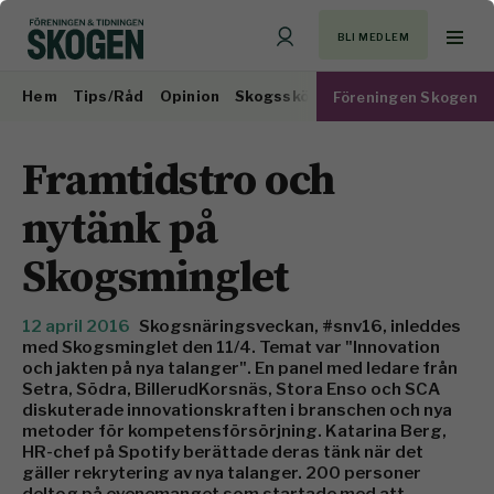
BLI MEDLEM
Hem
Tips/Råd
Opinion
Skogsskötsel
Virkesmarknad
Föreningen Skogen
Framtidstro och
nytänk på
Skogsminglet
12 april 2016
Skogsnäringsveckan, #snv16, inleddes
med Skogsminglet den 11/4. Temat var "Innovation
och jakten på nya talanger". En panel med ledare från
Setra, Södra, BillerudKorsnäs, Stora Enso och SCA
diskuterade innovationskraften i branschen och nya
metoder för kompetensförsörjning. Katarina Berg,
HR-chef på Spotify berättade deras tänk när det
gäller rekrytering av nya talanger. 200 personer