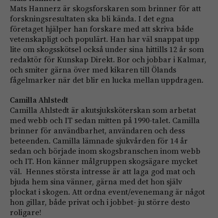
Mats Hannerz är skogsforskaren som brinner för att
forskningsresultaten ska bli kända. I det egna
företaget hjälper han forskare med att skriva både
vetenskapligt och populärt. Han har väl snappat upp
lite om skogsskötsel också under sina hittills 12 år som
redaktör för Kunskap Direkt. Bor och jobbar i Kalmar,
och smiter gärna över med kikaren till Ölands
fågelmarker när det blir en lucka mellan uppdragen.
Camilla Ahlstedt
Camilla Ahlstedt är akutsjuksköterskan som arbetat
med webb och IT sedan mitten på 1990-talet. Camilla
brinner för användbarhet, användaren och dess
beteenden. Camilla lämnade sjukvården för 14 år
sedan och började inom skogsbranschen inom webb
och IT. Hon känner målgruppen skogsägare mycket
väl. Hennes största intresse är att laga god mat och
bjuda hem sina vänner, gärna med det hon själv
plockat i skogen. Att ordna event/evenemang är något
hon gillar, både privat och i jobbet- ju större desto
roligare!