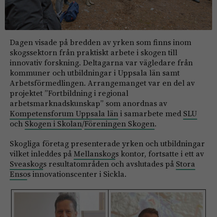
Dagen visade på bredden av yrken som finns inom
skogssektorn från praktiskt arbete i skogen till
innovativ forskning. Deltagarna var vägledare från
kommuner och utbildningar i Uppsala län samt
Arbetsförmedlingen. Arrangemanget var en del av
projektet ”Fortbildning i regional
arbetsmarknadskunskap” som anordnas av
Kompetensforum Uppsala län
i samarbete med
SLU
och
Skogen i Skolan
/
Föreningen Skogen
.
Skogliga företag presenterade yrken och utbildningar
vilket inleddes på
Mellanskog
s kontor, fortsatte i ett av
Sveaskog
s resultatområden och avslutades på
Stora
Enso
s innovationscenter i Sickla.