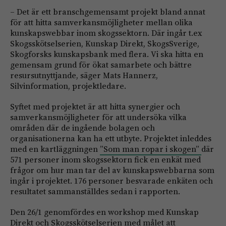
– Det är ett branschgemensamt projekt bland annat
för att hitta samverkansmöjligheter mellan olika
kunskapswebbar inom skogssektorn. Där ingår t.ex
Skogsskötselserien, Kunskap Direkt, SkogsSverige,
Skogforsks kunskapsbank med flera. Vi ska hitta en
gemensam grund för ökat samarbete och bättre
resursutnyttjande, säger Mats Hannerz,
Silvinformation, projektledare.
Syftet med projektet är att hitta synergier och
samverkansmöjligheter för att undersöka vilka
områden där de ingående bolagen och
organisationerna kan ha ett utbyte. Projektet inleddes
med en kartläggningen
”Som man ropar i skogen”
där
571 personer inom skogssektorn fick en enkät med
frågor om hur man tar del av kunskapswebbarna som
ingår i projektet. 176 personer besvarade enkäten och
resultatet sammanställdes sedan i rapporten.
Den 26/1 genomfördes en workshop med Kunskap
Direkt och Skogsskötselserien med målet att