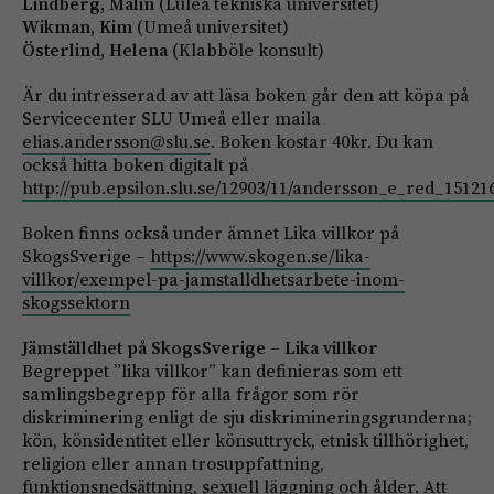
Lindberg, Malin
(Luleå tekniska universitet)
Wikman, Kim
(Umeå universitet)
Österlind, Helena
(Klabböle konsult)
Är du intresserad av att läsa boken går den att köpa på
Servicecenter SLU Umeå eller maila
elias.andersson@slu.se
. Boken kostar 40kr. Du kan
också hitta boken digitalt på
http://pub.epsilon.slu.se/12903/11/andersson_e_red_15121
Boken finns också under ämnet Lika villkor på
SkogsSverige –
https://www.skogen.se/lika-
villkor/exempel-pa-jamstalldhetsarbete-inom-
skogssektorn
Jämställdhet på SkogsSverige – Lika villkor
Begreppet ”lika villkor” kan definieras som ett
samlingsbegrepp för alla frågor som rör
diskriminering enligt de sju diskrimineringsgrunderna;
kön, könsidentitet eller könsuttryck, etnisk tillhörighet,
religion eller annan trosuppfattning,
funktionsnedsättning, sexuell läggning och ålder. Att