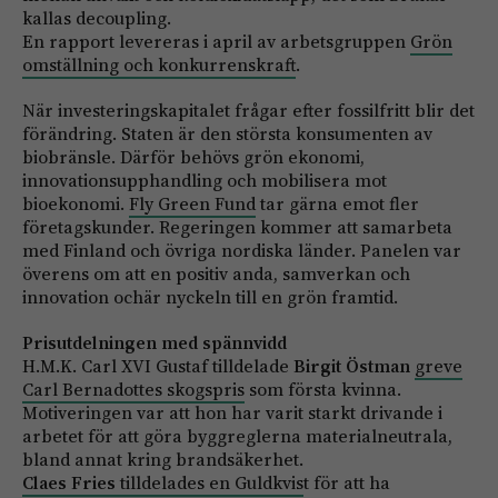
kallas decoupling.
En rapport levereras i april av arbetsgruppen
Grön
omställning och konkurrenskraft
.
När investeringskapitalet frågar efter fossilfritt blir det
förändring. Staten är den största konsumenten av
biobränsle. Därför behövs grön ekonomi,
innovationsupphandling och mobilisera mot
bioekonomi.
Fly Green Fund
tar gärna emot fler
företagskunder. Regeringen kommer att samarbeta
med Finland och övriga nordiska länder. Panelen var
överens om att en positiv anda, samverkan och
innovation ochär nyckeln till en grön framtid.
Prisutdelningen med spännvidd
H.M.K. Carl XVI Gustaf tilldelade
Birgit Östman
greve
Carl Bernadottes skogspris
som första kvinna.
Motiveringen var att hon har varit starkt drivande i
arbetet för att göra byggreglerna materialneutrala,
bland annat kring brandsäkerhet.
Claes Fries
tilldelades en Guldkvis
t för att ha