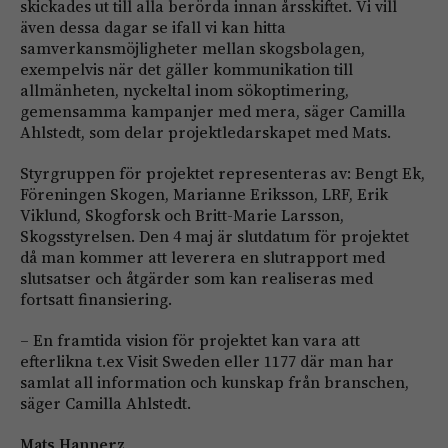
skickades ut till alla berörda innan årsskiftet. Vi vill
även dessa dagar se ifall vi kan hitta
samverkansmöjligheter mellan skogsbolagen,
exempelvis när det gäller kommunikation till
allmänheten, nyckeltal inom sökoptimering,
gemensamma kampanjer med mera, säger Camilla
Ahlstedt, som delar projektledarskapet med Mats.
Styrgruppen för projektet representeras av: Bengt Ek,
Föreningen Skogen, Marianne Eriksson, LRF, Erik
Viklund, Skogforsk och Britt-Marie Larsson,
Skogsstyrelsen. Den 4 maj är slutdatum för projektet
då man kommer att leverera en slutrapport med
slutsatser och åtgärder som kan realiseras med
fortsatt finansiering.
– En framtida vision för projektet kan vara att
efterlikna t.ex Visit Sweden eller 1177 där man har
samlat all information och kunskap från branschen,
säger Camilla Ahlstedt.
Mats Hannerz