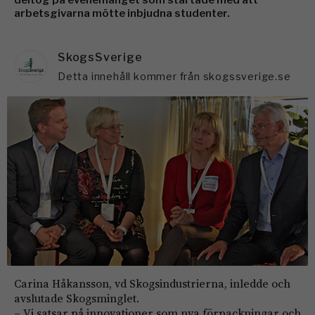
deltog på evenemanget som startade med att
arbetsgivarna mötte inbjudna studenter.
SkogsSverige
Detta innehåll kommer från skogssverige.se
Carina Håkansson, vd Skogsindustrierna, inledde och
avslutade Skogsminglet.
– Vi satsar på innovationer som nya förpackningar och