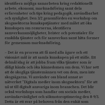
identifiera möjliga samarbeten kring redaktionellt
arbete, ekonomi, marknadsföring samt dela
erfarenheter och tips kring pedagogik, användbarhet
och synlighet. Den 3/2 genomfördes en workshop om
skogssektorns kunskapstjänster med målet att öka
kunskapen om resurserna, identifiera
samverkansmöjligheter, brister och potentialer för
enskilda tjänster och för samverkan samt hitta former
för gemensam marknadsföring.
– Det är en process att få med alla ägare och ett
visionärt mål är att samla kunskapen på ett ställe. Ett
delmål idag är att jobba fram vilka tjänster som är
dåligt kända och öka kännedomen om dem. Vi har sett
att de skogliga tjänstemännen vet om dem, men inte
skogsägarna. Vi använder oss bland annat av
nätverket ”Digitala medier inom skogssektorn” för att
nå ut till digitalt ansvariga inom branschen. Det blir
också workshops som handlar om sociala medier,
användarvänlighet och sökmotoroptimering den 8-9/3.
Detta är ett svar på behoven från den enkät som