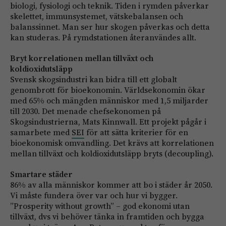
biologi, fysiologi och teknik. Tiden i rymden påverkar
skelettet, immunsystemet, vätskebalansen och
balanssinnet. Man ser hur skogen påverkas och detta
kan studeras. På rymdstationen återanvändes allt.
Bryt korrelationen mellan tillväxt och
koldioxidutsläpp
Svensk skogsindustri kan bidra till ett globalt
genombrott för bioekonomin. Världsekonomin ökar
med 65% och mängden människor med 1,5 miljarder
till 2030. Det menade chefsekonomen på
Skogsindustrierna, Mats Kinnwall. Ett projekt pågår i
samarbete med
SEI
för att sätta kriterier för en
bioekonomisk omvandling. Det krävs att korrelationen
mellan tillväxt och koldioxidutsläpp bryts (decoupling).
Smartare städer
86% av alla människor kommer att bo i städer år 2050.
Vi måste fundera över var och hur vi bygger.
”Prosperity without growth” – god ekonomi utan
tillväxt, dvs vi behöver tänka in framtiden och bygga