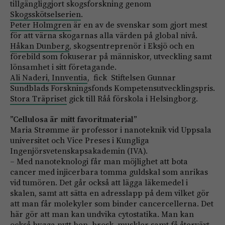
tillgängliggjort skogsforskning genom
Skogsskötselserien
.
Peter Holmgren
är en av de svenskar som gjort mest
för att värna skogarnas alla värden på global nivå.
Håkan Dunberg
, skogsentreprenör i Eksjö och en
förebild som fokuserar på människor, utveckling samt
lönsamhet i sitt företagande.
Ali Naderi, Innventia
, fick Stiftelsen Gunnar
Sundblads Forskningsfonds Kompetensutvecklingspris.
Stora Träpriset
gick till Råå förskola i Helsingborg.
”Cellulosa är mitt favoritmaterial”
Maria Strømme är professor i nanoteknik vid Uppsala
universitet och Vice Preses i Kungliga
Ingenjörsvetenskapsakademin (IVA).
– Med nanoteknologi får man möjlighet att bota
cancer med injicerbara tomma guldskal som anrikas
vid tumören. Det går också att lägga läkemedel i
skalen, samt att sätta en adresslapp på dem vilket gör
att man får molekyler som binder cancercellerna. Det
här gör att man kan undvika cytostatika. Man kan
också bygga nytt ben, brosk, muskler samt få återväxt