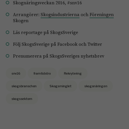
Skognäringsveckan 2016, #snv16
Arrangörer:
Skogsindustrierna
och
Föreningen
Skogen
Läs reportage på SkogsSverige
Följ SkogsSverige på
Facebook
och
Twitter
Prenumerera på
SkogsSveriges nyhetsbrev
snv16
framtidstro
Rekrytering
skogsbranschen
Skogsminglet
skogsnäringen
skogssektorn