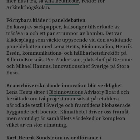
mer hus i trä, sa
Ana Betancour
, rektor för
Arkitekthögskolan.
Förnybara kläder i paneldebatten
En kavaj av säckpapper, kalsonger tillverkade av
träråvara och ett par strumpor av bambu. Det var
klädesplagg som väckte uppseende vid den avslutande
paneldebatten med Lena Heuts, Bioinnovation, Henrik
Essén, kommunikations- och hållbarhetsdirektör på
BillerudKorsnäs, Per Andersson, platschef på Derome
och Mikael Hannus, innovationschef Sverige på Stora
Enso.
Branschöverskridande innovation blir verklighet
Lena Heuts sitter i
Bioinnovation
s Advisory Board och
berättade om två projekt man satsat på: etablera
närodlade textil i Sverige och framtidens biobaserade
byggande och boende. Klimathotet driver oss framåt,
men samtidigt är samhällets värdekedjor komplexa
vilket är en stor utmaning.
Karl-Henrik Sundström ny ordförande i