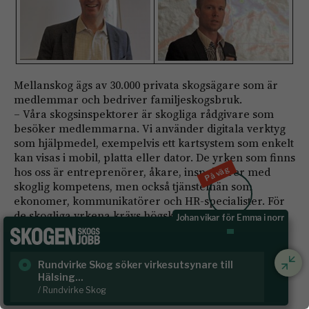
Mellanskog ägs av 30.000 privata skogsägare som är
medlemmar och bedriver familjeskogsbruk.
– Våra skogsinspektorer är skogliga rådgivare som
besöker medlemmarna. Vi använder digitala verktyg
som hjälpmedel, exempelvis ett kartsystem som enkelt
kan visas i mobil, platta eller dator. De yrken som finns
På väg
hos oss är entreprenörer, åkare, inspektorer med
skoglig kompetens, men också tjänstemän som
ekonomer, kommunikatörer och HR-specialister. För
de skogliga yrkena krävs högskoleutbildningar som
Johan vikar för Emma i norr
jägmästare eller skogsmästare, men även biologer.
Många arbetar med människor och behöver vara
förtroendeingivande, ha ett konsultativt arbetssätt som
Rundvirke Skog söker virkesutsynare till
Sk
även är affärsmässigt, sa Ian von Essen, IT-chef och
Hälsing...
/ S
Fredrik Rosén, affärs- och verksamhetsutvecklare.
/ Rundvirke Skog