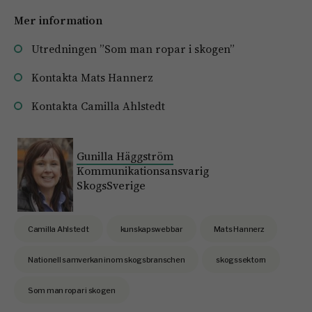
Mer information
Utredningen ”Som man ropar i skogen”
Kontakta Mats Hannerz
Kontakta Camilla Ahlstedt
Gunilla Häggström
Kommunikationsansvarig
SkogsSverige
Camilla Ahlstedt
kunskapswebbar
Mats Hannerz
Nationell samverkan inom skogsbranschen
skogssektorn
Som man ropar i skogen