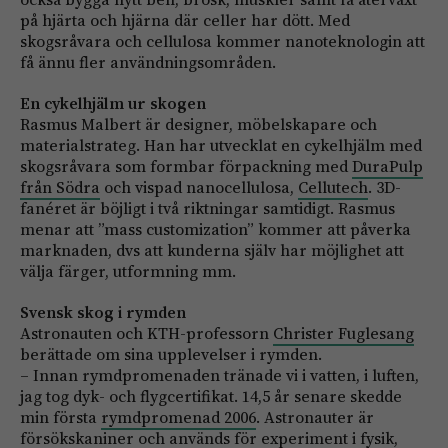
på hjärta och hjärna där celler har dött. Med
skogsråvara och cellulosa kommer nanoteknologin att
få ännu fler användningsområden.
En cykelhjälm ur skogen
Rasmus Malbert är designer, möbelskapare och
materialstrateg. Han har utvecklat en cykelhjälm med
skogsråvara som formbar förpackning med
DuraPulp
från Södra
och vispad nanocellulosa,
Cellutech
. 3D-
fanéret är böjligt i två riktningar samtidigt. Rasmus
menar att ”mass customization” kommer att påverka
marknaden, dvs att kunderna själv har möjlighet att
välja färger, utformning mm.
Svensk skog i rymden
Astronauten och KTH-professorn
Christer Fuglesang
berättade om sina upplevelser i rymden.
– Innan rymdpromenaden tränade vi i vatten, i luften,
jag tog dyk- och flygcertifikat. 14,5 år senare skedde
min första
rymdpromenad 2006
. Astronauter är
försökskaniner och används för experiment i fysik,