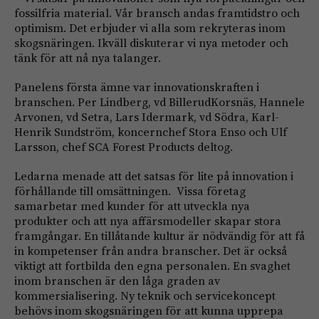
fossilfria material. Vår bransch andas framtidstro och
optimism. Det erbjuder vi alla som rekryteras inom
skogsnäringen. Ikväll diskuterar vi nya metoder och
tänk för att nå nya talanger.
Panelens första ämne var innovationskraften i
branschen. Per Lindberg, vd BillerudKorsnäs, Hannele
Arvonen, vd Setra, Lars Idermark, vd Södra, Karl-
Henrik Sundström, koncernchef Stora Enso och Ulf
Larsson, chef SCA Forest Products deltog.
Ledarna menade att det satsas för lite på innovation i
förhållande till omsättningen. Vissa företag
samarbetar med kunder för att utveckla nya
produkter och att nya affärsmodeller skapar stora
framgångar. En tillåtande kultur är nödvändig för att få
in kompetenser från andra branscher. Det är också
viktigt att fortbilda den egna personalen. En svaghet
inom branschen är den låga graden av
kommersialisering. Ny teknik och servicekoncept
behövs inom skogsnäringen för att kunna upprepa