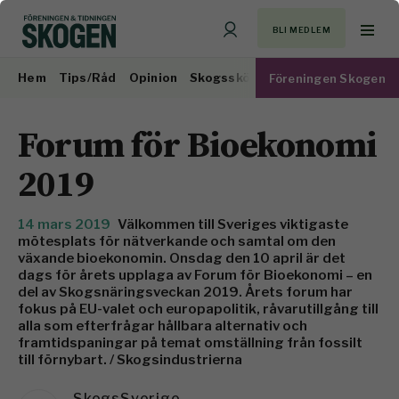
BLI MEDLEM
Hem
Tips/Råd
Opinion
Skogsskötsel
Virkesmarknad
Föreningen Skogen
Forum för Bioekonomi
2019
14 mars 2019
Välkommen till Sveriges viktigaste
mötesplats för nätverkande och samtal om den
växande bioekonomin. Onsdag den 10 april är det
dags för årets upplaga av Forum för Bioekonomi – en
del av Skogsnäringsveckan 2019. Årets forum har
fokus på EU-valet och europapolitik, råvarutillgång till
alla som efterfrågar hållbara alternativ och
framtidspaningar på temat omställning från fossilt
till förnybart. / Skogsindustrierna
SkogsSverige