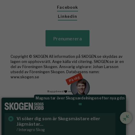
Facebook
Linkedin
Prenumerera
Copyright © SKOGEN All information på SKOGEN.se skyddas av
lagen om upphovsrätt. Ange källa vid citering. SKOGEN.se är en
del av Föreningen Skogen. Ansvarig utgivare: Johan Larsson
utsedd av Föreningen Skogen. Databasens namn:
På väg
www.skogen.se
Byggd med
av WonderFour
Magnus tar över Skogsavdelningen efter nya gd:n
Vi söker dig som är Skogsmästare eller
Ru
Jägmästar...
Häl
/ Interagro Skog
/ R