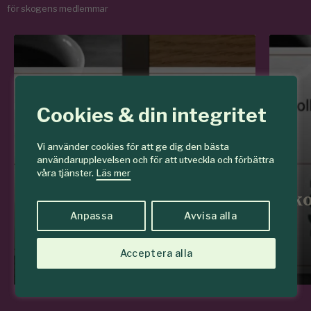
för skogens medlemmar
Cookies & din integritet
VIDEO - WEBBINARIUM
Vi använder cookies för att ge dig den bästa
Skogsfrukost: Hur kan
användarupplevelsen och för att utveckla och förbättra
drönare hjälpa dig i
våra tjänster.
Läs mer
skogen?
Sko
Anpassa
Avvisa alla
Läs mer
Acceptera alla