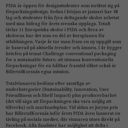
PIDA är öppen för designstudenter som inriktat sig på
förpackningsdesign. Sedan i början av januari har 48
lag och studenter från fyra deltagande skolor arbetat
med sina bidrag för årets svenska upplaga. Totalt
tävlar 11 Europeiska skolor i PIDA och flera av
skolorna har det som en del av kursplanen för
utbildningen. Varje år tar man fram en ny uppgift som
är baserad på aktuella trender och ämnen. I år bygger
briefen på temat Challenge conventional packaging
for a sustainable future; att utmana konventionella
förpackningar för en hållbar framtid vilket också är
BillerudKorsnäs egna mission.
Totalvinnaren bedöms efter samtliga av
underkategorier (Sustainability, Innovation, User
Friendliness och Shelf Impact) plus producerbarhet
(det vill säga att förpackningen ska vara möjlig att
tillverka) och marknadsplan. Vid sidan av juryns pris
har BillerudKorsnäs inför årets PIDA även lanserat en
tävling på sociala medier, där vinnaren utses direkt på
Facebook. Alla finalister har möjlighet att delta i