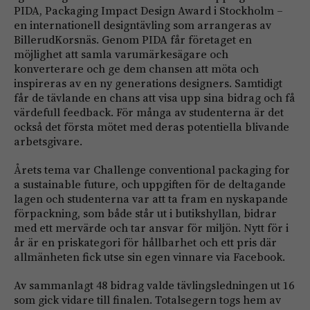
PIDA, Packaging Impact Design Award i Stockholm –
en internationell designtävling som arrangeras av
BillerudKorsnäs. Genom PIDA får företaget en
möjlighet att samla varumärkesägare och
konverterare och ge dem chansen att möta och
inspireras av en ny generations designers. Samtidigt
får de tävlande en chans att visa upp sina bidrag och få
värdefull feedback. För många av studenterna är det
också det första mötet med deras potentiella blivande
arbetsgivare.
Årets tema var Challenge conventional packaging for
a sustainable future, och uppgiften för de deltagande
lagen och studenterna var att ta fram en nyskapande
förpackning, som både står ut i butikshyllan, bidrar
med ett mervärde och tar ansvar för miljön. Nytt för i
år är en priskategori för hållbarhet och ett pris där
allmänheten fick utse sin egen vinnare via Facebook.
Av sammanlagt 48 bidrag valde tävlingsledningen ut 16
som gick vidare till finalen. Totalsegern togs hem av