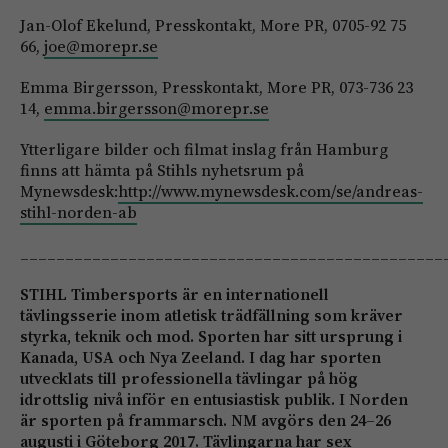
Jan-Olof Ekelund, Presskontakt, More PR, 0705-92 75
66,
joe@morepr.se
Emma Birgersson, Presskontakt, More PR, 073-736 23
14,
emma.birgersson@morepr.se
Ytterligare bilder och filmat inslag från Hamburg
finns att hämta på Stihls nyhetsrum på
Mynewsdesk:
http://www.mynewsdesk.com/se/andreas-
stihl-norden-ab
_______________________________________________
STIHL Timbersports är en internationell
tävlingsserie inom atletisk trädfällning som kräver
styrka, teknik och mod. Sporten har sitt ursprung i
Kanada, USA och Nya Zeeland. I dag har sporten
utvecklats till professionella tävlingar på hög
idrottslig nivå inför en entusiastisk publik. I Norden
är sporten på frammarsch. NM avgörs den 24–26
augusti i Göteborg 2017. Tävlingarna har sex