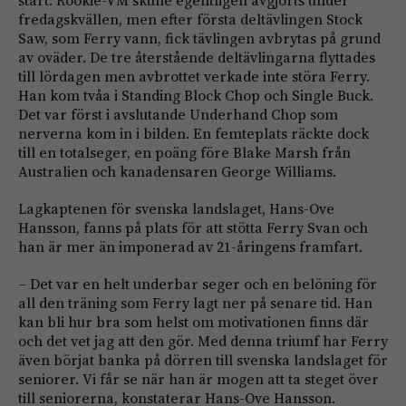
start. Rookie-VM skulle egentligen avgjorts under
fredagskvällen, men efter första deltävlingen Stock
Saw, som Ferry vann, fick tävlingen avbrytas på grund
av oväder. De tre återstående deltävlingarna flyttades
till lördagen men avbrottet verkade inte störa Ferry.
Han kom tvåa i Standing Block Chop och Single Buck.
Det var först i avslutande Underhand Chop som
nerverna kom in i bilden. En femteplats räckte dock
till en totalseger, en poäng före Blake Marsh från
Australien och kanadensaren George Williams.
Lagkaptenen för svenska landslaget, Hans-Ove
Hansson, fanns på plats för att stötta Ferry Svan och
han är mer än imponerad av 21-åringens framfart.
– Det var en helt underbar seger och en belöning för
all den träning som Ferry lagt ner på senare tid. Han
kan bli hur bra som helst om motivationen finns där
och det vet jag att den gör. Med denna triumf har Ferry
även börjat banka på dörren till svenska landslaget för
seniorer. Vi får se när han är mogen att ta steget över
till seniorerna, konstaterar Hans-Ove Hansson.