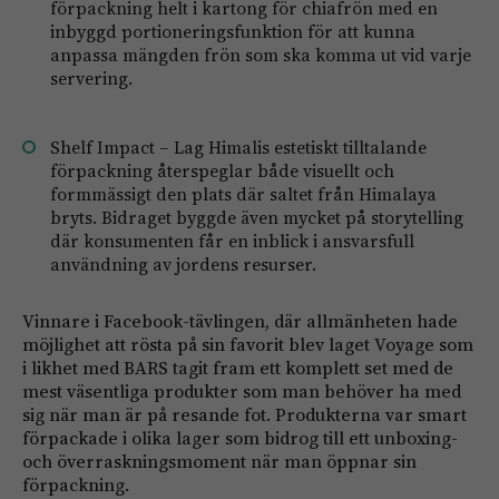
förpackning helt i kartong för chiafrön med en
inbyggd portioneringsfunktion för att kunna
anpassa mängden frön som ska komma ut vid varje
servering.
Shelf Impact – Lag Himalis estetiskt tilltalande
förpackning återspeglar både visuellt och
formmässigt den plats där saltet från Himalaya
bryts. Bidraget byggde även mycket på storytelling
där konsumenten får en inblick i ansvarsfull
användning av jordens resurser.
Vinnare i Facebook-tävlingen, där allmänheten hade
möjlighet att rösta på sin favorit blev laget Voyage som
i likhet med BARS tagit fram ett komplett set med de
mest väsentliga produkter som man behöver ha med
sig när man är på resande fot. Produkterna var smart
förpackade i olika lager som bidrog till ett unboxing-
och överraskningsmoment när man öppnar sin
förpackning.