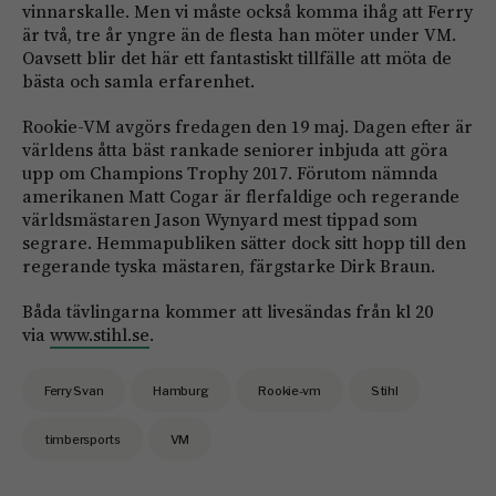
vinnarskalle. Men vi måste också komma ihåg att Ferry
är två, tre år yngre än de flesta han möter under VM.
Oavsett blir det här ett fantastiskt tillfälle att möta de
bästa och samla erfarenhet.
Rookie-VM avgörs fredagen den 19 maj. Dagen efter är
världens åtta bäst rankade seniorer inbjuda att göra
upp om Champions Trophy 2017. Förutom nämnda
amerikanen Matt Cogar är flerfaldige och regerande
världsmästaren Jason Wynyard mest tippad som
segrare. Hemmapubliken sätter dock sitt hopp till den
regerande tyska mästaren, färgstarke Dirk Braun.
Båda tävlingarna kommer att livesändas från kl 20
via
www.stihl.se
.
Ferry Svan
Hamburg
Rookie-vm
Stihl
timbersports
VM