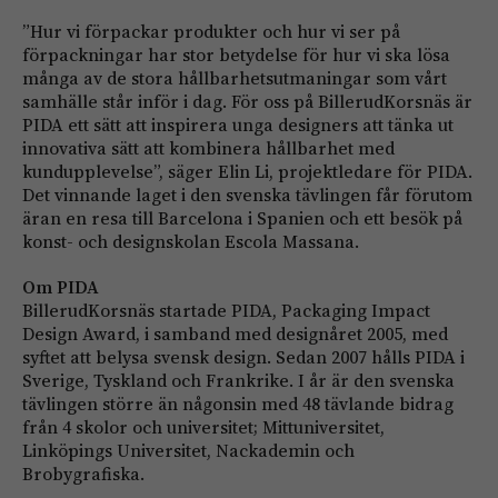
”Hur vi förpackar produkter och hur vi ser på
förpackningar har stor betydelse för hur vi ska lösa
många av de stora hållbarhetsutmaningar som vårt
samhälle står inför i dag. För oss på BillerudKorsnäs är
PIDA ett sätt att inspirera unga designers att tänka ut
innovativa sätt att kombinera hållbarhet med
kundupplevelse”, säger Elin Li, projektledare för PIDA.
Det vinnande laget i den svenska tävlingen får förutom
äran en resa till Barcelona i Spanien och ett besök på
konst- och designskolan Escola Massana.
Om PIDA
BillerudKorsnäs startade PIDA, Packaging Impact
Design Award, i samband med designåret 2005, med
syftet att belysa svensk design. Sedan 2007 hålls PIDA i
Sverige, Tyskland och Frankrike. I år är den svenska
tävlingen större än någonsin med 48 tävlande bidrag
från 4 skolor och universitet; Mittuniversitet,
Linköpings Universitet, Nackademin och
Brobygrafiska.