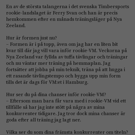
En av de största talangerna i det svenska Timbersports
rookie-landslaget är Ferry Svan och han är precis
hemkommen efter en månads träningsläger på Nya
Zeeland.
Hur är formen just nu?
– Formen är i på topp, även om jag har en liten bit
kvar till där jag vill vara inför rookie-VM. Veckorna på
Nya Zeeland var fyllda av tuffa tävlingar och träningar
och nu väntar mer träning på hemmaplan. Jag
fortsätter att jobba på min teknik, träna på att hugga i
ett rasande tävlingstempo och bygga upp min form
tills det är dags för VM:et i Hamburg.
Hur ser du på dina chanser inför rookie-VM?
– Eftersom man bara får vara med i rookie-VM vid ett
tillfälle så har jag inte stött på några av mina
konkurrenter tidigare. Jag tror dock mina chanser är
goda efter all träning jag lagt ner.
Vilka ser du som dina främsta konkurrenter om titeln?