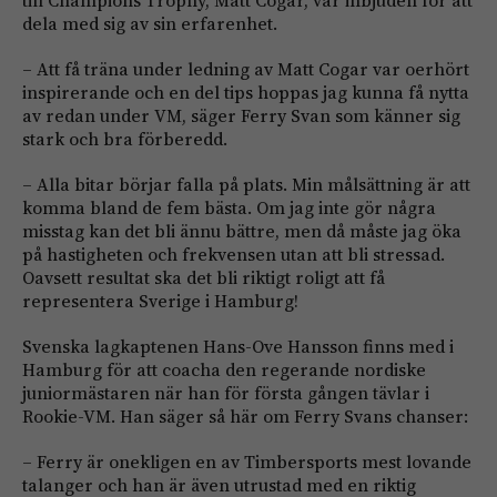
till Champions Trophy, Matt Cogar, var inbjuden för att
dela med sig av sin erfarenhet.
– Att få träna under ledning av Matt Cogar var oerhört
inspirerande och en del tips hoppas jag kunna få nytta
av redan under VM, säger Ferry Svan som känner sig
stark och bra förberedd.
– Alla bitar börjar falla på plats. Min målsättning är att
komma bland de fem bästa. Om jag inte gör några
misstag kan det bli ännu bättre, men då måste jag öka
på hastigheten och frekvensen utan att bli stressad.
Oavsett resultat ska det bli riktigt roligt att få
representera Sverige i Hamburg!
Svenska lagkaptenen Hans-Ove Hansson finns med i
Hamburg för att coacha den regerande nordiske
juniormästaren när han för första gången tävlar i
Rookie-VM. Han säger så här om Ferry Svans chanser:
– Ferry är onekligen en av Timbersports mest lovande
talanger och han är även utrustad med en riktig