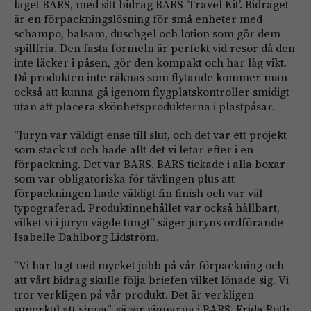
laget BARS, med sitt bidrag BARS ’Travel Kit’. Bidraget
är en förpackningslösning för små enheter med
schampo, balsam, duschgel och lotion som gör dem
spillfria. Den fasta formeln är perfekt vid resor då den
inte läcker i påsen, gör den kompakt och har låg vikt.
Då produkten inte räknas som flytande kommer man
också att kunna gå igenom flygplatskontroller smidigt
utan att placera skönhetsprodukterna i plastpåsar.
”Juryn var väldigt ense till slut, och det var ett projekt
som stack ut och hade allt det vi letar efter i en
förpackning. Det var BARS. BARS tickade i alla boxar
som var obligatoriska för tävlingen plus att
förpackningen hade väldigt fin finish och var väl
typograferad. Produktinnehållet var också hållbart,
vilket vi i juryn vägde tungt” säger juryns ordförande
Isabelle Dahlborg Lidström.
”Vi har lagt ned mycket jobb på vår förpackning och
att vårt bidrag skulle följa briefen vilket lönade sig. Vi
tror verkligen på vår produkt. Det är verkligen
superkul att vinna”, säger vinnarna i BARS, Frida Roth,