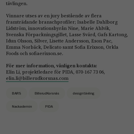
tävlingen.
Vinnare utses av en jury bestående av flera
framträdande branschprofiler; Isabelle Dahlborg
Lidström, innovationsbyrån Nine, Marie Ahlvik,
Svenska Förpackningsgillet, Lasse Svärd, Gafs Kartong,
Idun Olsson, Silver, Lisette Andersson, Eson Pac,
Emma Norbäck, Delicato samt Sofia Erixson, Orkla
Foods och sofiaerixson.se.
För mer information, vänligen kontakta:
Elin Li, projektledare för PIDA, 070-167 73 06,
elin.li@billerudkorsnas.com
BARS
BillerudKorsnäs
designtävling
Nackademin
PIDA