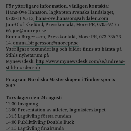
För ytterligare information, vänligen kontakta:
Hans-Ove Hansson, lagkapten svenska landslaget,
0703-11 95 13,
hans-ove.hansson@alvdalen.com
Jan-Olof Ekelund, Presskontakt, More PR, 0705-92 75
66,
joe@morepr.se
Emma Birgersson, Presskontakt, More PR, 073-736 23
14,
emma.birgersson@morepr.se
Ytterligare textunderlag och bilder finns att hämta på
Stihls nyhetsrum på
Mynewsdesk:
http://www.mynewsdesk.com/se/andreas-
stihl-norden-ab
Program Nordiska Mästerskapen i Timbersports
2017
Torsdagen den 24 augusti
12:30 Invigning
13:00 Presentation av atleter, lagmästerskapet
13:15 Lagtävling första rundan
14:00 Publiktävling Double Buck
14:15 Lagtävling finalrunda