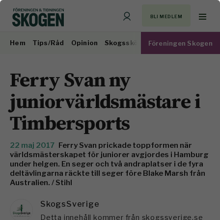
BLI MEDLEM
Hem
Tips/Råd
Opinion
Skogsskötsel
Virkesmarknad
Föreningen Skogen
Ferry Svan ny
juniorvärldsmästare i
Timbersports
22 maj 2017
Ferry Svan prickade toppformen när
världsmästerskapet för juniorer avgjordes i Hamburg
under helgen. En seger och två andraplatser i de fyra
deltävlingarna räckte till seger före Blake Marsh från
Australien. / Stihl
SkogsSverige
Detta innehåll kommer från skogssverige.se