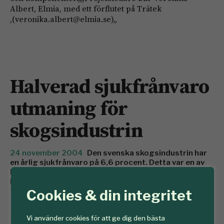
Albert, Elmia, med ett förflutet på Trätek
,(veronika.albert@elmia.se),,
Halverad sjukfrånvaro
utmaning för
skogsindustrin
24 november 2004
Den svenska skogsindustrin har
en årlig sjukfrånvaro på 6,6 procent. Detta var en av
huvudfrågorna vid Skogsindustriernas konferens i
Karlstad där 115 chefer och fackliga representanter
från 17 bruk träffades.
Cookies & din integritet
SkogsSverige
Vi använder cookies för att ge dig den bästa