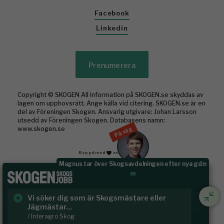
Facebook
Linkedin
Prenumerera
Copyright © SKOGEN All information på SKOGEN.se skyddas av
lagen om upphovsrätt. Ange källa vid citering. SKOGEN.se är en
del av Föreningen Skogen. Ansvarig utgivare: Johan Larsson
utsedd av Föreningen Skogen. Databasens namn:
På väg
www.skogen.se
Byggd med
av WonderFour
Magnus tar över Skogsavdelningen efter nya gd:n
Vi söker dig som är Skogsmästare eller
Ru
Jägmästar...
Häl
/ Interagro Skog
/ R