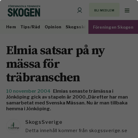
BLI MEDLEM
Hem
Tips/Råd
Opinion
Skogsskötsel
Virkesmarknad
Föreningen Skogen
Elmia satsar på ny
mässa för
träbranschen
10 november 2004
Elmias senaste trämässa i
Jönköping gick av stapeln år 2000.,Därefter har man
samarbetat med Svenska Mässan. Nu är man tillbaka
hemma i Jönköping.
SkogsSverige
Detta innehåll kommer från skogssverige.se