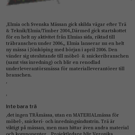
,Elmia och Svenska Mässan gick skilda vägar efter Trä
& Teknik/Elmia/Timber 2004.,Därmed gick startskottet
för en helt ny aktivitet från Elmias sida, riktad till
träbranschen under 2006.,, Elmia lanserar nu en helt
ny mässa i Jönköping med början i april 2006. Den
vänder sig uteslutande till möbel- & snickeribranschen
(samt viss inredning) och blir en renodlad
underleverantörsmässa för materialleverantörer till
branschen.
,
,
Inte bara trä
,det ingen TRÄmässa, utan en MATERIALmässa för
möbel-, snickeri- och inredningsindustrin. Trä är
viktigt på mässan, men man hittar även andra material
och komponenter.,,,,Projektledare blir Veronika