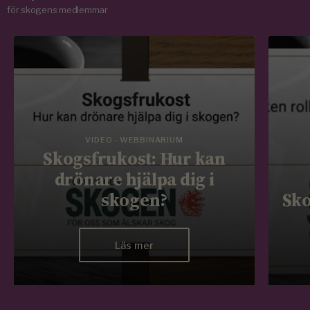
för skogens medlemmar
VIDEO - WEBBINARIUM
Skogsfrukost: Hur kan
drönare hjälpa dig i
skogen?
Sko
Läs mer