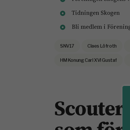
Tidningen Skogen
Bli medlem i Förenin
SNV17
Claes Löfroth
HM Konung Carl XVI Gustaf
Scoutern
som förs