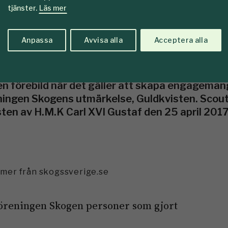
tjänster.
Läs mer
n
Anpassa
Avvisa alla
Acceptera alla
 som första organisation någonsin tilldelats 
en förebild när det gäller att skapa engagema
eningen Skogens utmärkelse, Guldkvisten. Scou
en av H.M.K Carl XVI Gustaf den 25 april 201
mmer från skogssverige.se
reningen Skogen personer som gjort