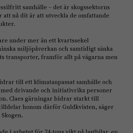
ossilfritt samhälle – det är skogssektorns
r att nå dit är att utveckla de omfattande
ukter.
are under mer än ett kvartssekel
 minska miljöpåverkan och samtidigt sänka
s transporter, framför allt på vägarna men
idrar till ett klimatanpassat samhälle och
r med drivande och initiativrika personer
on. Claes gärningar bidrar starkt till
 tilldelar honom därför Guldkvisten, säger
n Skogen.
de i arbetet för 74-tons vikt på lastbilar, en