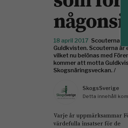
någonsi
18 april 2017
Scouterna har
Guldkvisten. Scouterna är 
vilket nu belönas med För
kommer att motta Guldkvist
Skogsnäringsveckan. /
SkogsSverige
Detta innehåll ko
Varje år uppmärksammar Fö
värdefulla insatser för de