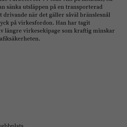
an sänka utsläppen på en transporterad
t drivande när det gäller såväl bränslesnål
yck på virkesfordon. Han har tagit
n av längre virkesekipage som kraftig minskar
rafiksäkerheten.
webbplats