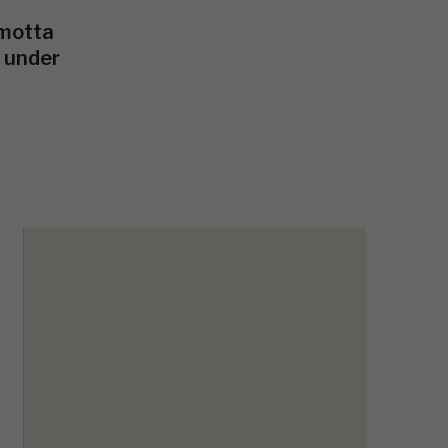
 motta
7 under