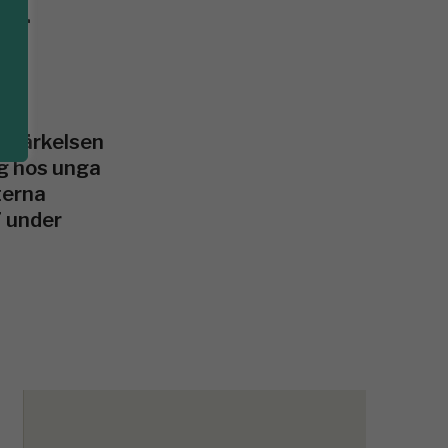
utmärkelsen
ng hos unga
terna
7 under