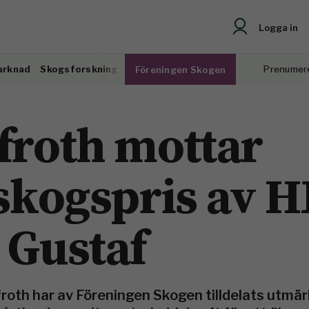
Logga in
arknad
Skogsforskning
Prenumer
Föreningen Skogen
froth mottar
 skogspris av
 Gustaf
roth har av Föreningen Skogen tilldelats utmä