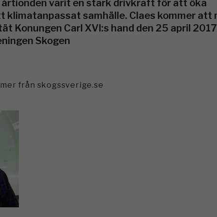
årtionden varit en stark drivkraft för att öka
ett klimatanpassat samhälle. Claes kommer att
ät Konungen Carl XVI:s hand den 25 april 201
eningen Skogen
mmer från skogssverige.se