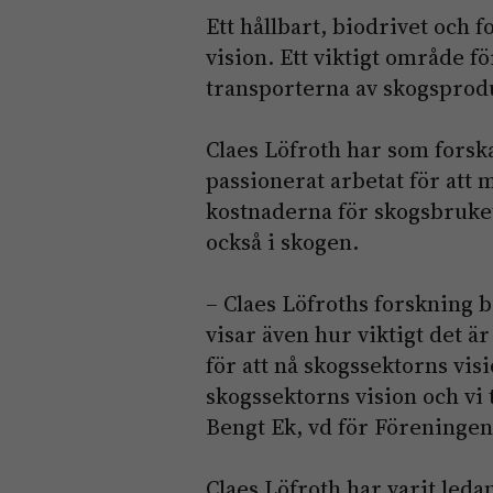
Ett hållbart, biodrivet och f
vision. Ett viktigt område fö
transporterna av skogsprod
Claes Löfroth har som forsk
passionerat arbetat för att
kostnaderna för skogsbruket
också i skogen.
– Claes Löfroths forskning b
visar även hur viktigt det ä
för att nå skogssektorns visi
skogssektorns vision och vi
Bengt Ek, vd för Föreninge
Claes Löfroth har varit ledan