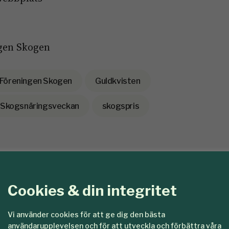
gen Skogen
Föreningen Skogen
Guldkvisten
Skogsnäringsveckan
skogspris
a får Guldkvi
Cookies & din integritet
ta organisatio
Vi använder cookies för att ge dig den bästa
användarupplevelsen och för att utveckla och förbättra våra