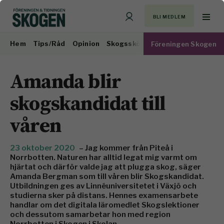
BLI MEDLEM
Hem
Tips/Råd
Opinion
Skogsskötsel
Virkesmarknad
Föreningen Skogen
Amanda blir
skogskandidat till
våren
23 oktober 2020
– Jag kommer från Piteå i
Norrbotten. Naturen har alltid legat mig varmt om
hjärtat och därför valde jag att plugga skog, säger
Amanda Bergman som till våren blir Skogskandidat.
Utbildningen ges av Linnéuniversitetet i Växjö och
studierna sker på distans. Hennes examensarbete
handlar om det digitala läromedlet Skogslektioner
och dessutom samarbetar hon med region