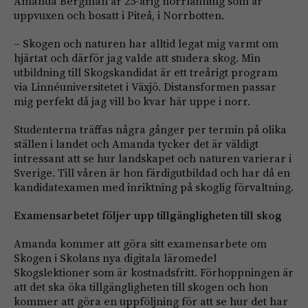
Amanda Bergman är 25-årig norrlänning som är
uppvuxen och bosatt i Piteå, i Norrbotten.
– Skogen och naturen har alltid legat mig varmt om
hjärtat och därför jag valde att studera skog. Min
utbildning till Skogskandidat är ett treårigt program
via Linnéuniversitetet i Växjö. Distansformen passar
mig perfekt då jag vill bo kvar här uppe i norr.
Studenterna träffas några gånger per termin på olika
ställen i landet och Amanda tycker det är väldigt
intressant att se hur landskapet och naturen varierar i
Sverige. Till våren är hon färdigutbildad och har då en
kandidatexamen med inriktning på skoglig förvaltning.
Examensarbetet följer upp tillgängligheten till skog
Amanda kommer att göra sitt examensarbete om
Skogen i Skolans nya digitala läromedel
Skogslektioner som är kostnadsfritt. Förhoppningen är
att det ska öka tillgängligheten till skogen och hon
kommer att göra en uppföljning för att se hur det har