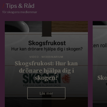
/
Tips & Råd
för skogens medlemmar
VIDEO - WEBBINARIUM
Skogsfrukost: Hur kan
drönare hjälpa dig i
skogen?
Sko
Läs mer