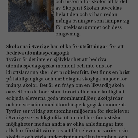
och historia för skolor att ta del
av. Skogen i Skolan utvecklas
hela tiden och vi har redan
många övningar som lämpar sig
för uteklassrummet och dess
omgivning.
Skolorna i Sverige har olika förutsättningar för att
bedriva utomhuspedagogik
Tyvärr är det inte en självklarhet att bedriva
utomhuspedagogiska moment och inte ens för
idrottslärarna sker det problemfritt. Det finns en brist
på lättillgängliga och närbelägna skogliga miljöer för
många skolor. Det är en fråga om en likvärdig skola
oavsett om du bor i stan, förort eller mer lantligt att
erbjuda eleverna goda utomhusmiljöer, skolgårdar
och en variation med utomhuspedagogiska moment.
Tyvärr ser vi idag att utomhusmiljöerna för skolelever
i Sverige ser väldigt olika ut, en del har fantastiska
möjligheter medan andra av olika anledningar inte
alls har förstått värdet av att låta eleverna variera sin
skoldag och växla undervisning mellan inomhus- och