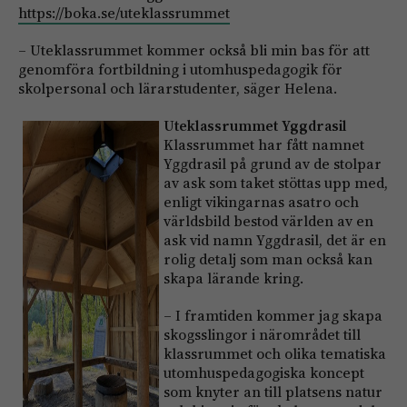
https://boka.se/uteklassrummet
– Uteklassrummet kommer också bli min bas för att
genomföra fortbildning i utomhuspedagogik för
skolpersonal och lärarstudenter, säger Helena.
Uteklassrummet Yggdrasil
Klassrummet har fått namnet
Yggdrasil på grund av de stolpar
av ask som taket stöttas upp med,
enligt vikingarnas asatro och
världsbild bestod världen av en
ask vid namn Yggdrasil, det är en
rolig detalj som man också kan
skapa lärande kring.
– I framtiden kommer jag skapa
skogsslingor i närområdet till
klassrummet och olika tematiska
utomhuspedagogiska koncept
som knyter an till platsens natur