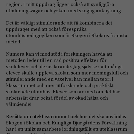
region. I mitt uppdrag ligger också att synliggöra
utbildningsvägar och yrken med skoglig anknytning.
Det är väldigt stimulerande att få kombinera det
uppdraget med att också förespråka
utomhuspedagogiken som är Skogen i Skolans främsta
metod.
Numera kan vi med stöd i forskningen hävda att
metoden leder till en rad positiva effekter för
skolelever och deras lärande. Jag själv ser att många
elever skulle uppleva skolan som mer meningsfull och
stimulerande med en växelverkan mellan teori i
klassrummet och mer utforskande och praktiskt
skolarbete utomhus. Elever som är med om det här
arbetssätt drar också fördel av ökad hälsa och
välmående!
Berätta om uteklassrummet och hur det ska användas
Skogen i Skolan och Kungliga Djurgårdens Förvaltning
har i ett unikt samarbete iordningställt ett uteklassrum