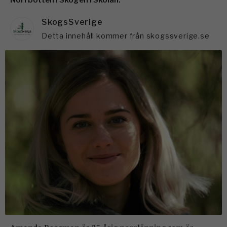
Norrbotten i Skogen i Skolan.
SkogsSverige
Detta innehåll kommer från skogssverige.se