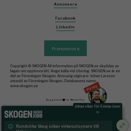
Annonsera
Facebook
Linkedin
Prenumerera
Copyright © SKOGEN All information på SKOGEN.se skyddas av
lagen om upphovsrätt. Ange källa vid citering. SKOGEN.se är en
del av Föreningen Skogen. Ansvarig utgivare: Johan Larsson
utsedd av Föreningen Skogen. Databasens namn:
På väg
www.skogen.se
Byggd med
av WonderFour
Johan vikar för Emma i norr
Rundvirke Skog söker virkesutsynare till
Sk