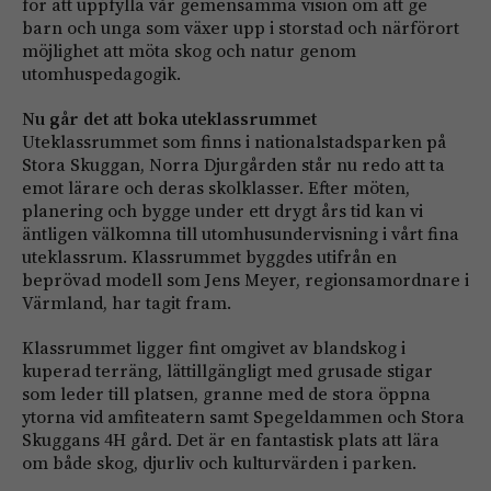
för att uppfylla vår gemensamma vision om att ge
barn och unga som växer upp i storstad och närförort
möjlighet att möta skog och natur genom
utomhuspedagogik.
Nu går det att boka uteklassrummet
Uteklassrummet som finns i nationalstadsparken på
Stora Skuggan, Norra Djurgården står nu redo att ta
emot lärare och deras skolklasser. Efter möten,
planering och bygge under ett drygt års tid kan vi
äntligen välkomna till utomhusundervisning i vårt fina
uteklassrum. Klassrummet byggdes utifrån en
beprövad modell som Jens Meyer, regionsamordnare i
Värmland, har tagit fram.
Klassrummet ligger fint omgivet av blandskog i
kuperad terräng, lättillgängligt med grusade stigar
som leder till platsen, granne med de stora öppna
ytorna vid amfiteatern samt Spegeldammen och Stora
Skuggans 4H gård. Det är en fantastisk plats att lära
om både skog, djurliv och kulturvärden i parken.