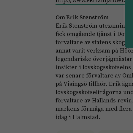
http://www.ekframjandet.se
Om Erik Stenström
Erik Stenström utexaminera
fick omgående tjänst i Domä
förvaltare av statens skogar
annat varit verksam på Höö
legendariske överjägmästar
insikter i lövskogsskötselns
var senare förvaltare av Om
på Visingsö tillhör. Erik äg
lövskogsskötselfrågorna und
förvaltare av Hallands revir,
markens förmåga med flera v
idag i Halmstad.