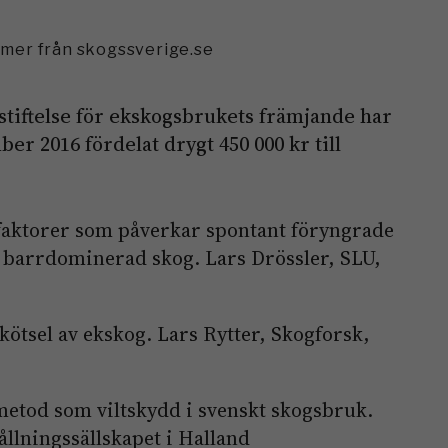
mmer från skogssverige.se
 stiftelse för ekskogsbrukets främjande har
er 2016 fördelat drygt 450 000 kr till
sfaktorer som påverkar spontant föryngrade
 barrdominerad skog. Lars Drössler, SLU,
tsel av ekskog. Lars Rytter, Skogforsk,
etod som viltskydd i svenskt skogsbruk.
llningssällskapet i Halland