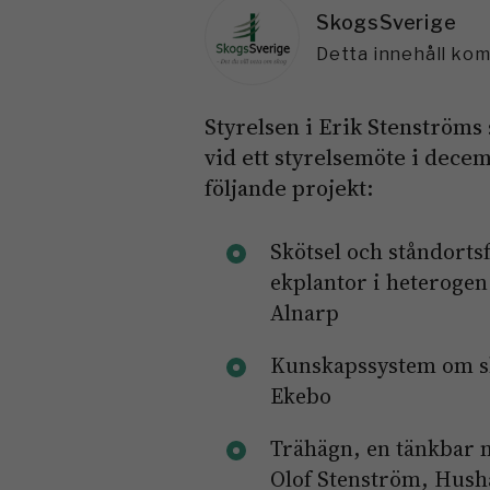
SkogsSverige
Detta innehåll ko
Styrelsen i Erik Stenströms
vid ett styrelsemöte i decemb
följande projekt:
Skötsel och ståndort
ekplantor i heterogen
Alnarp
Kunskapssystem om skö
Ekebo
Trähägn, en tänkbar m
Olof Stenström, Hushå