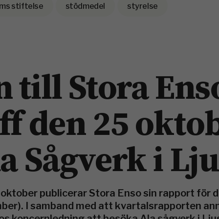
ms stiftelse
stödmedel
styrelse
 till Stora Ens
ff den 25 okto
la Sågverk i Lj
oktober publicerar Stora Enso sin rapport för d
mber). I samband med att kvartalsrapporten a
s koncernledning att besöka Ala sågverk i Ljus