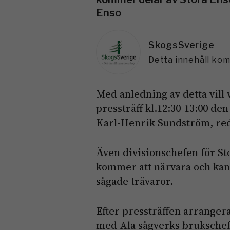
Enso
SkogsSverige
Detta innehåll ko
Med anledning av detta vill vi 
pressträff kl.12:30-13:00 de
Karl-Henrik Sundström, red
Även divisionschefen för S
kommer att närvara och kan
sågade trävaror.
Efter pressträffen arranger
med Ala sågverks brukschef