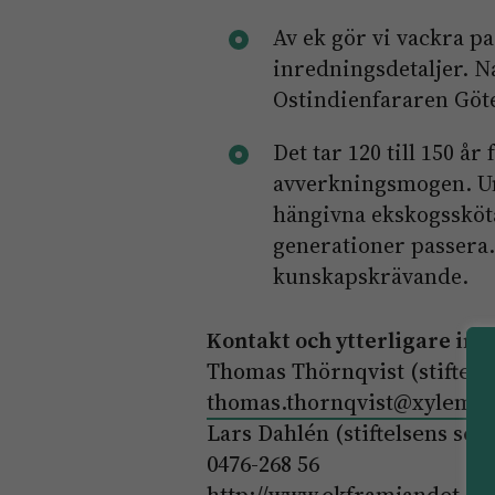
Av ek gör vi vackra p
inredningsdetaljer. 
Ostindienfararen Göte
Det tar 120 till 150 år 
avverkningsmogen. Un
hängivna ekskogsskötar
generationer passera.
kunskapskrävande.
Kontakt och ytterligare in
Thomas Thörnqvist (stiftels
thomas.thornqvist@xylem.s
Lars Dahlén (stiftelsens se
0476-268 56