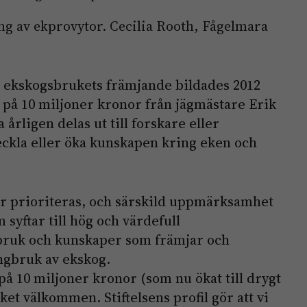
g av ekprovytor. Cecilia Rooth, Fågelmara
ör ekskogsbrukets främjande bildades 2012
l på 10 miljoner kronor från jägmästare Erik
årligen delas ut till forskare eller
eckla eller öka kunskapen kring eken och
är prioriteras, och särskild uppmärksamhet
 syftar till hög och värdefull
bruk och kunskaper som främjar och
ngbruk av ekskog.
å 10 miljoner kronor (som nu ökat till drygt
et välkommen. Stiftelsens profil gör att vi