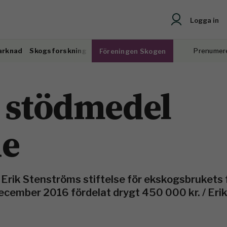
Logga in
arknad
Skogsforskning
Prenumer
Föreningen Skogen
s stödmedel
de
i Erik Stenströms stiftelse för ekskogsbrukets
 december 2016 fördelat drygt 450 000 kr. / Er