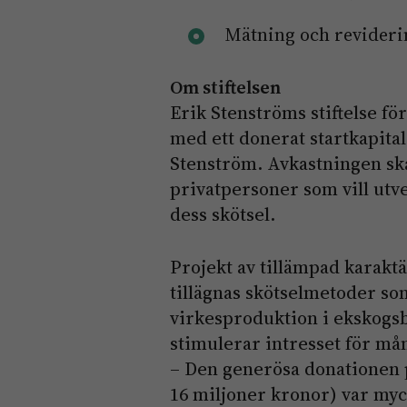
Mätning och reviderin
Om stiftelsen
Erik Stenströms stiftelse f
med ett donerat startkapita
Stenström. Avkastningen ska 
privatpersoner som vill utv
dess skötsel.
Projekt av tillämpad karakt
tillägnas skötselmetoder som
virkesproduktion i ekskogs
stimulerar intresset för må
– Den generösa donationen p
16 miljoner kronor) var myck