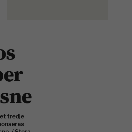
os
ber
usne
et tredje
nnonseras
ne. / Stora