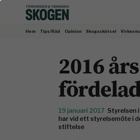
Hem
Tips/Råd
Opinion
Skogsskötsel
Virkesm
2016 år
fördela
19 januari 2017
Styrelsen 
har vid ett styrelsemöte i
stiftelse