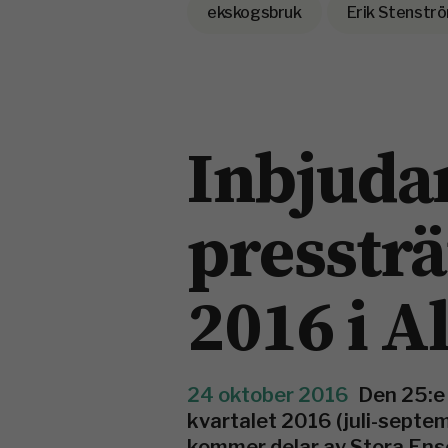
ekskogsbruk
Erik Stenströ
Inbjudan
pressträ
2016 i A
24 oktober 2016
Den 25:e 
kvartalet 2016 (juli-septe
kommer delar av Stora Enso