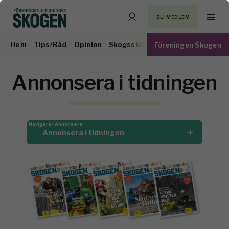
BLI MEDLEM
Hem
Tips/Råd
Opinion
Skogsskötsel
Virkesmarknad
Föreningen Skogen
Annonsera i tidningen
Navigera i Annonsera
Annonsera i tidningen