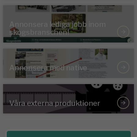
Annonsera lediga jobb inom
skogsbranschen!
Annonsera med native
Våra externa produktioner