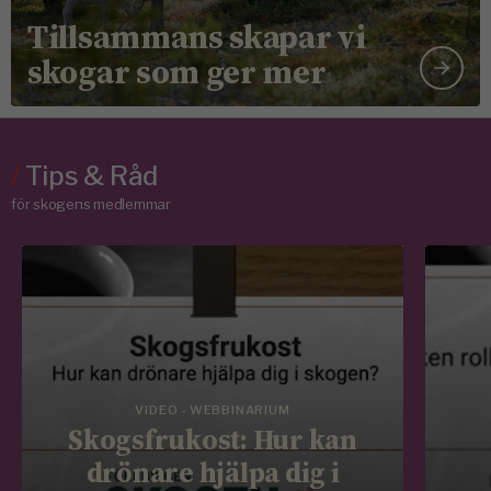
Tillsammans skapar vi
skogar som ger mer
/
Tips & Råd
för skogens medlemmar
VIDEO - WEBBINARIUM
Skogsfrukost: Hur kan
drönare hjälpa dig i