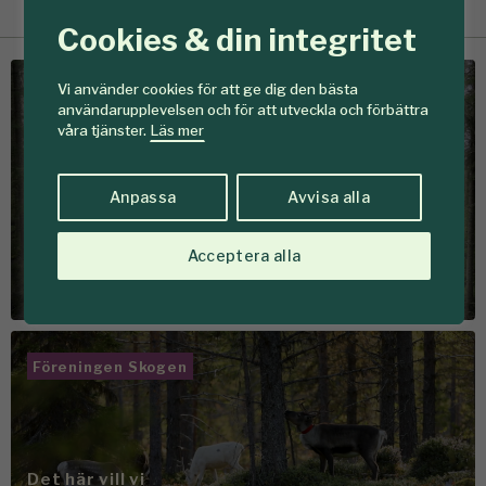
Cookies & din integritet
Vi använder cookies för att ge dig den bästa
Föreningen Skogen
användarupplevelsen och för att utveckla och förbättra
våra tjänster.
Läs mer
Om oss
Anpassa
Avvisa alla
I 140 år har vi verkat för
aktivare & hållbarare
Acceptera alla
brukande av skogen
Föreningen Skogen
Det här vill vi