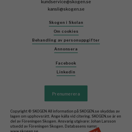
kundservice@skogen.se
kansli@skogen.se
Skogen i Skolan
Om cookies
Behandling av personuppgifter
Annonsera
Facebook
Linkedin
Prenumerera
Copyright © SKOGEN All information på SKOGEN.se skyddas av
lagen om upphovsrätt. Ange källa vid citering. SKOGEN.se är en
del av Föreningen Skogen. Ansvarig utgivare: Johan Larsson
utsedd av Föreningen Skogen. Databasens namn:
www.skogen.se