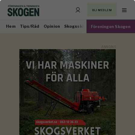
BLI MEDLEM
Hem
Tips/Råd
Opinion
Skogsskötsel
Virkesmarknad
Föreningen Skogen