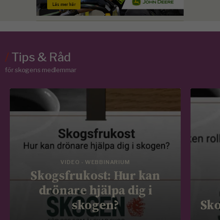
/
Tips & Råd
för skogens medlemmar
VIDEO - WEBBINARIUM
Skogsfrukost: Hur kan
drönare hjälpa dig i
skogen?
Sko