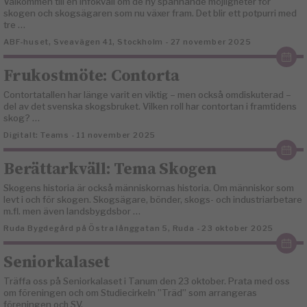
Välkommen till en infokväll om de ny spännande möjligheter för
skogen och skogsägaren som nu växer fram. Det blir ett potpurri med
tre …
ABF-huset, Sveavägen 41, Stockholm - 27 november 2025
Frukostmöte: Contorta
Contortatallen har länge varit en viktig – men också omdiskuterad –
del av det svenska skogsbruket. Vilken roll har contortan i framtidens
skog? …
Digitalt: Teams - 11 november 2025
Berättarkväll: Tema Skogen
Skogens historia är också människornas historia. Om människor som
levt i och för skogen. Skogsägare, bönder, skogs- och industriarbetare
m.fl. men även landsbygdsbor …
Ruda Bygdegård på Östra långgatan 5, Ruda - 23 oktober 2025
Seniorkalaset
Träffa oss på Seniorkalaset i Tanum den 23 oktober. Prata med oss
om föreningen och om Studiecirkeln ”Träd” som arrangeras
föreningen och SV.