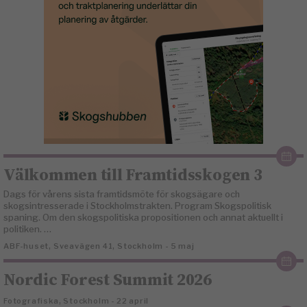
Välkommen till Framtidsskogen 3
Dags för vårens sista framtidsmöte för skogsägare och
skogsintresserade i Stockholmstrakten. Program Skogspolitisk
spaning. Om den skogspolitiska propositionen och annat aktuellt i
politiken. …
ABF-huset, Sveavägen 41, Stockholm - 5 maj
Nordic Forest Summit 2026
Fotografiska, Stockholm - 22 april