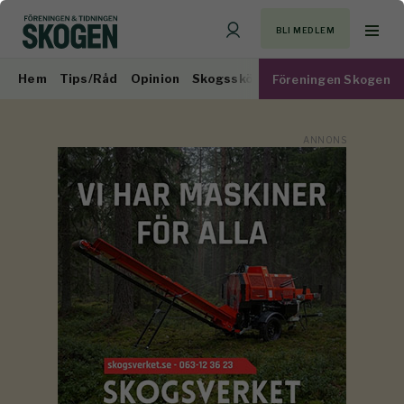
BLI MEDLEM
Hem
Tips/Råd
Opinion
Skogsskötsel
Virkesmarknad
Föreningen Skogen