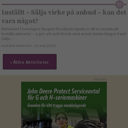
Inställt – Sälja virke på anbud – kan det
vara något?
Nätverket Föreningen Skogen Stockholm bjuder in till en temakväll
Inställd aktivetet – vi gör ett nytt försök med annat datum längre fram!
Sälja …
Inställd aktivitet - 21 maj 2025
«
Äldre Aktiviteter