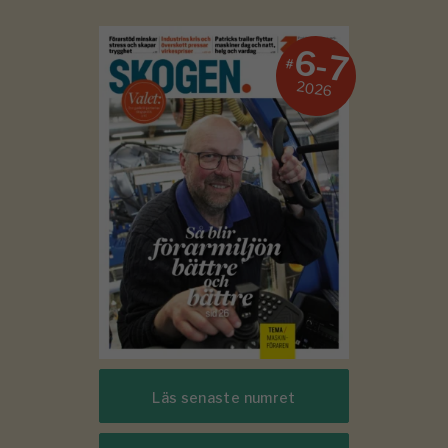
6-7
#
2026
Läs senaste numret