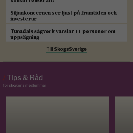
konkurrenskraft!
Siljankoncernen ser ljust på framtiden och
investerar
Tunadals sågverk varslar 11 personer om
uppsägning
Till
SkogsSverige
/
Tips & Råd
för skogens medlemmar