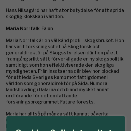
Hans Nilsagård har haft stor betydelse för att sprida
skoglig klokskap i världen.
Maria Norrfalk
, Falun
Maria Norrfalk är en väl känd profil i skogsbruket. Hon
har varit forskningschef på Skogforsk och
generaldirektör på Skogsstyrelsen där hon på ett
framgångsrikt sätt förverkligade en ny skogspolitik
samtidigt som hon effektiviserade den skogliga
myndigheten. Från insatserna där blev hon plockad
för att leda Sveriges kamp mot fattigdomen i
världen som generaldirektör på Sida. Numera
landshövding i Dalarna och bland mycket annat
ordförande för det omfattande
forskningsprogrammet Future forests.
Maria har alltså på många sätt kunnat påverka
utvecklingen i skogen – och hon har fångat tillfällena!
Hon har gjort värdefulla insatser från uppdrag inne i