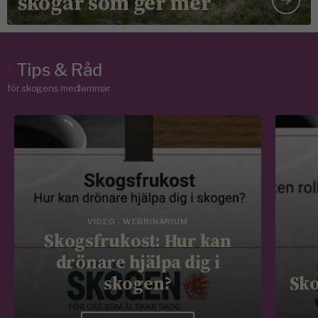
skogar som ger mer
/
Tips & Råd
för skogens medlemmar
VIDEO - WEBBINARIUM
Skogsfrukost: Hur kan
drönare hjälpa dig i
skogen?
Sko