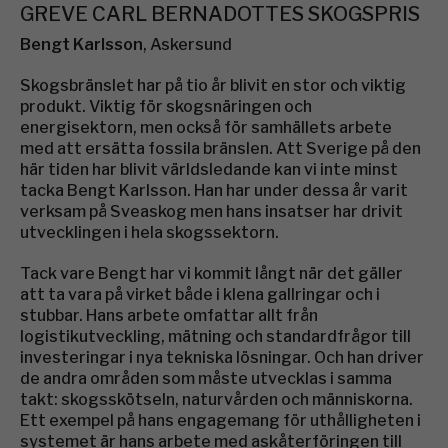
GREVE CARL BERNADOTTES SKOGSPRIS
Bengt Karlsson
, Askersund
Skogsbränslet har på tio år blivit en stor och viktig
produkt. Viktig för skogsnäringen och
energisektorn, men också för samhällets arbete
med att ersätta fossila bränslen. Att Sverige på den
här tiden har blivit världsledande kan vi inte minst
tacka Bengt Karlsson. Han har under dessa år varit
verksam på Sveaskog men hans insatser har drivit
utvecklingen i hela skogssektorn.
Tack vare Bengt har vi kommit långt när det gäller
att ta vara på virket både i klena gallringar och i
stubbar. Hans arbete omfattar allt från
logistikutveckling, mätning och standardfrågor till
investeringar i nya tekniska lösningar. Och han driver
de andra områden som måste utvecklas i samma
takt: skogsskötseln, naturvården och människorna.
Ett exempel på hans engagemang för uthålligheten i
systemet är hans arbete med askåterföringen till