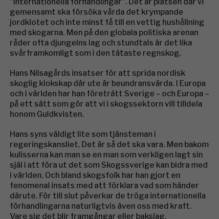
”internationella förhandlingar”. Det är platsen där vi
gemensamt ska försöka vårda det krympande
jordklotet och inte minst få till en vettig hushållning
med skogarna. Men på den globala politiska arenan
råder ofta djungelns lag och stundtals är det lika
svårframkomligt som i den tätaste regnskog.
Hans Nilsagårds insatser för att sprida nordisk
skoglig klokskap där ute är beundransvärda. I Europa
och i världen har han företrätt Sverige – och Europa –
på ett sätt som gör att vi i skogssektorn vill tilldela
honom Guldkvisten.
Hans syns väldigt lite som tjänsteman i
regeringskansliet. Det är så det ska vara. Men bakom
kulisserna kan man se en man som verkligen lagt sin
själ i att föra ut det som Skogssverige kan bidra med
i världen. Och bland skogsfolk har han gjort en
fenomenal insats med att förklara vad som händer
därute. För till slut påverkar de tröga internationella
förhandlingarna naturligtvis även oss med kraft.
Vare sig det blir framgångar eller bakslag.