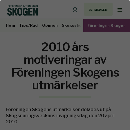
BLI MEDLEM
Hem
Tips/Råd
Opinion
Skogsskötsel
Virkesmarknad
Föreningen Skogen
2010 års
motiveringar av
Föreningen Skogens
utmärkelser
Föreningen Skogens utmärkelser delades ut på
Skogsnäringsveckans invigningsdag den 20 april
2010.