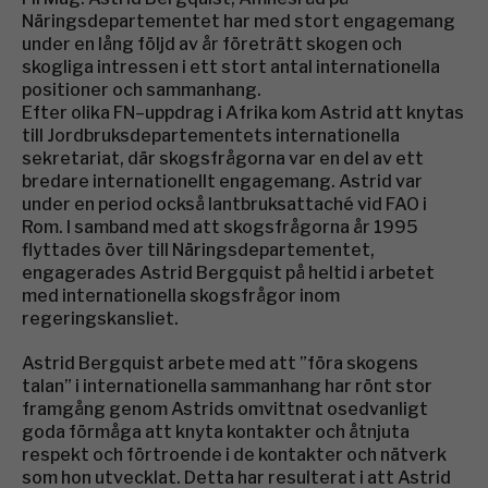
Näringsdepartementet har med stort engagemang
under en lång följd av år företrätt skogen och
skogliga intressen i ett stort antal internationella
positioner och sammanhang.
Efter olika FN–uppdrag i Afrika kom Astrid att knytas
till Jordbruksdepartementets internationella
sekretariat, där skogsfrågorna var en del av ett
bredare internationellt engagemang. Astrid var
under en period också lantbruksattaché vid FAO i
Rom. I samband med att skogsfrågorna år 1995
flyttades över till Näringsdepartementet,
engagerades Astrid Bergquist på heltid i arbetet
med internationella skogsfrågor inom
regeringskansliet.
Astrid Bergquist arbete med att ”föra skogens
talan” i internationella sammanhang har rönt stor
framgång genom Astrids omvittnat osedvanligt
goda förmåga att knyta kontakter och åtnjuta
respekt och förtroende i de kontakter och nätverk
som hon utvecklat. Detta har resulterat i att Astrid