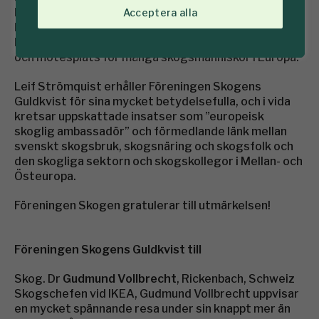
kollegor, företag och länder i denna del av Europa.
Acceptera alla
Leif har också under en följd av år varit eldsjälen
bakom Skogs-EM på skidor, en uppskattad tävlings-
och mötesplats för många skogsmänniskor i Europa.
Leif Strömquist erhåller Föreningen Skogens
Guldkvist för sina mycket betydelsefulla, och i vida
kretsar uppskattade insatser som ”europeisk
skoglig ambassadör” och förmedlande länk mellan
svenskt skogsbruk, skogsnäring och skogsfolk och
den skogliga sektorn och skogskollegor i Mellan- och
Östeuropa.
Föreningen Skogen gratulerar till utmärkelsen!
Föreningen Skogens Guldkvist till
Skog. Dr
Gudmund Vollbrecht
, Rickenbach, Schweiz
Skogschefen vid IKEA, Gudmund Vollbrecht uppvisar
en mycket spännande resa under sin knappt mer än