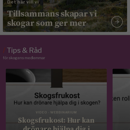
Det här vill vi
Tillsammans skapar vi
skogar som ger mer
/
Tips & Råd
för skogens medlemmar
VIDEO - WEBBINARIUM
Skogsfrukost: Hur kan
drönare hjälpa dig i