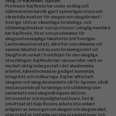
Skog. Dr
Kaj Rosén
, Uppsala
Professor Kaj Rosén har under en lång och
målmedveten karriär gjort synnerligen stora och
värdefulla insatser för skogen och skogsbruket i
Sverige. Utöver väsentliga forsknings- och
utbildningsinsatser som professor i skoglig marklära
har Kaj Rosén, först som prodekanus för
skogsvetenskapliga fakulteten (vid Sveriges
Lantbruksuniversitet), därefter som dekanus vid
samma fakultet och nu som forskningschef vid
SkogForsk verkat i frontlinjen för den skogliga
utvecklingen. Kaj Rosén har i dessa roller varit en
mycket viktig ledargestalt i det akademiska
arbetet, kännetecknad av gediget kunnande,
integritet och civilkurrage. Kaj har alltid haft
skogens och skogsbrukandets väl för ögonen, såväl
med avseende på forsknings och utbildning som
samarbete med skogsnäringens aktörer,
intressenter och myndighetsutövare. Det är
omvittnat att Kajs Roséns arbete inte enbart
präglats av omsorgen om skogen och skogsbruket,
utan också av omtanke om sina organisationer och