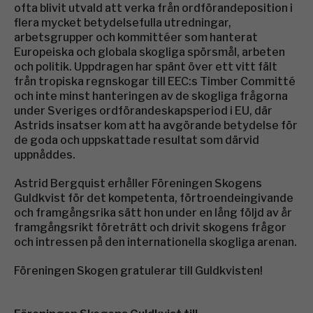
ofta blivit utvald att verka från ordförandeposition i
flera mycket betydelsefulla utredningar,
arbetsgrupper och kommittéer som hanterat
Europeiska och globala skogliga spörsmål, arbeten
och politik. Uppdragen har spänt över ett vitt fält
från tropiska regnskogar till EEC:s Timber Committé
och inte minst hanteringen av de skogliga frågorna
under Sveriges ordförandeskapsperiod i EU, där
Astrids insatser kom att ha avgörande betydelse för
de goda och uppskattade resultat som därvid
uppnåddes.
Astrid Bergquist erhåller Föreningen Skogens
Guldkvist för det kompetenta, förtroendeingivande
och framgångsrika sätt hon under en lång följd av år
framgångsrikt företrätt och drivit skogens frågor
och intressen på den internationella skogliga arenan.
Föreningen Skogen gratulerar till Guldkvisten!