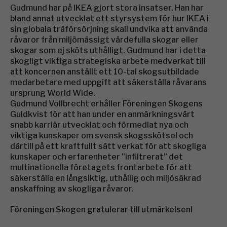
Gudmund har på IKEA gjort stora insatser. Han har
bland annat utvecklat ett styrsystem för hur IKEA i
sin globala träförsörjning skall undvika att använda
råvaror från miljömässigt värdefulla skogar eller
skogar som ej sköts uthålligt. Gudmund har i detta
skogligt viktiga strategiska arbete medverkat till
att koncernen anställt ett 10-tal skogsutbildade
medarbetare med uppgift att säkerställa råvarans
ursprung World Wide.
Gudmund Vollbrecht erhåller Föreningen Skogens
Guldkvist för att han under en anmärkningsvärt
snabb karriär utvecklat och förmedlat nya och
viktiga kunskaper om svensk skogsskötsel och
därtill på ett kraftfullt sätt verkat för att skogliga
kunskaper och erfarenheter ”infiltrerat” det
multinationella företagets frontarbete för att
säkerställa en långsiktig, uthållig och miljösäkrad
anskaffning av skogliga råvaror.
Föreningen Skogen gratulerar till utmärkelsen!