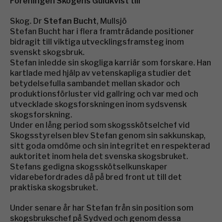
Föreningen Skogens Guldkvist till
Skog. Dr
Stefan Bucht
, Mullsjö
Stefan Bucht har i flera framträdande positioner
bidragit till viktiga utvecklingsframsteg inom
svenskt skogsbruk.
Stefan inledde sin skogliga karriär som forskare. Han
kartlade med hjälp av vetenskapliga studier det
betydelsefulla sambandet mellan skador och
produktionsförluster vid gallring och var med och
utvecklade skogsforskningen inom sydsvensk
skogsforskning.
Under en lång period som skogsskötselchef vid
Skogsstyrelsen blev Stefan genom sin sakkunskap,
sitt goda omdöme och sin integritet en respekterad
auktoritet inom hela det svenska skogsbruket.
Stefans gedigna skogsskötselkunskaper
vidarebefordrades då på bred front ut till det
praktiska skogsbruket.
Under senare år har Stefan från sin position som
skogsbrukschef på Sydved och genom dessa