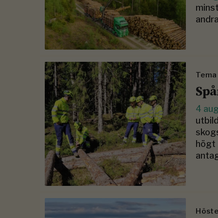
minst
andra
Tema
Spå
4 au
utbil
skogs
högt 
antag
Höste