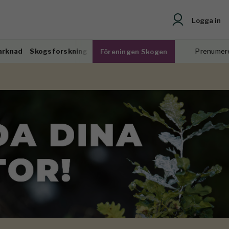
Logga in
arknad
Skogsforskning
Prenumer
Föreningen Skogen