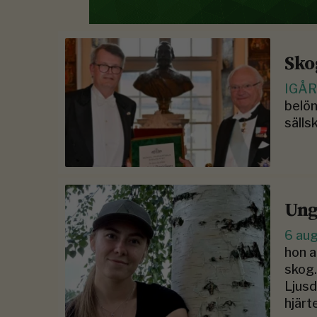
Sko
IGÅ
belön
sälls
Ung
6 au
hon a
skog
Ljusd
hjärt