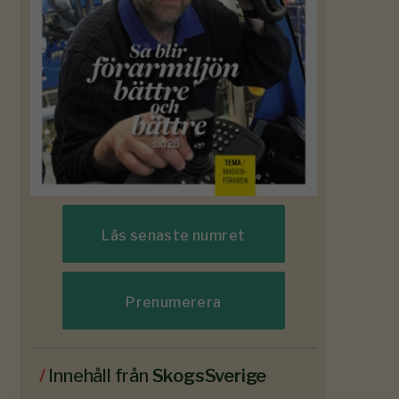
Läs senaste numret
Prenumerera
/
Innehåll från
SkogsSverige