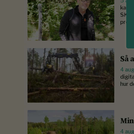
5 au
kan v
SKOG
produ
Så 
4 au
digit
hur d
Min
4 au