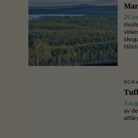
Mar
26 ju
model
virke
skoga
Höst
SCA:s
Tuf
3 au
av de
affär