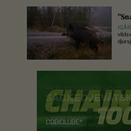
”Sn
IGÅ
vilds
djurs