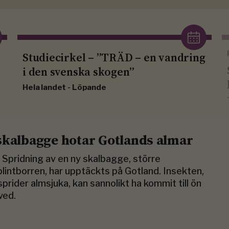
Studiecirkel – ”TRÄD – en vandring
i den svenska skogen”
Hela landet - Löpande
skalbagge hotar Gotlands almar
R
Spridning av en ny skalbagge, större
lintborren, har upptäckts på Gotland. Insekten,
prider almsjuka, kan sannolikt ha kommit till ön
ved.