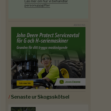
Läs mer om hur vi behandlar
personuppgifter
/
Senaste ur Skogsskötsel