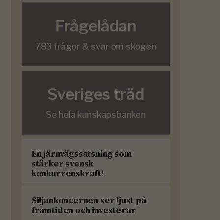
Frågelådan
783 frågor & svar om skogen
Sveriges träd
Se hela kunskapsbanken
En järnvägssatsning som
stärker svensk
konkurrenskraft!
Siljankoncernen ser ljust på
framtiden och investerar