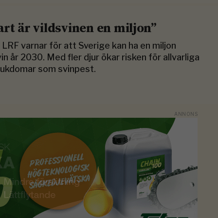
art är vildsvinen en miljon”
R
LRF varnar för att Sverige kan ha en miljon
vin år 2030. Med fler djur ökar risken för allvarliga
jukdomar som svinpest.