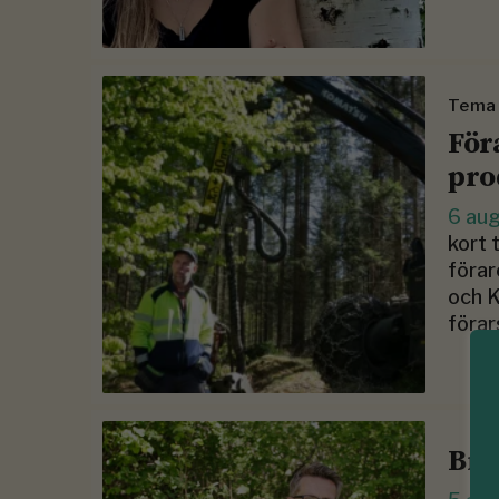
Tema
För
pro
6 au
kort 
föra
och K
förar
Bry