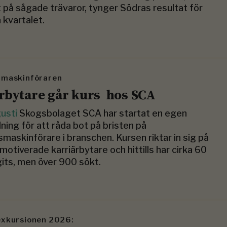
 på sågade trävaror, tynger Södras resultat för
 kvartalet.
 maskinföraren
rbytare går kurs hos SCA
gusti
Skogsbolaget SCA har startat en egen
dning för att råda bot på bristen på
maskinförare i branschen. Kursen riktar in sig på
motiverade karriärbytare och hittills har cirka 60
its, men över 900 sökt.
xkursionen 2026: