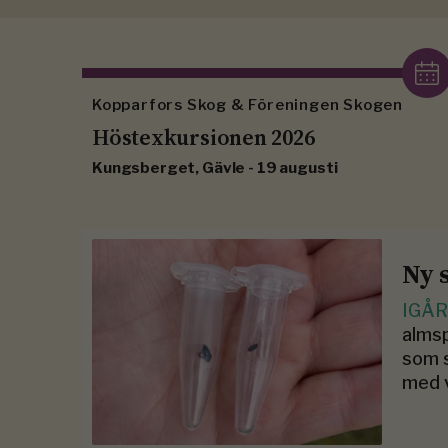
Kopparfors Skog & Föreningen Skogen
Höstexkursionen 2026
Kungsberget, Gävle - 19 augusti
Ny 
IGÅ
almsp
som s
med 